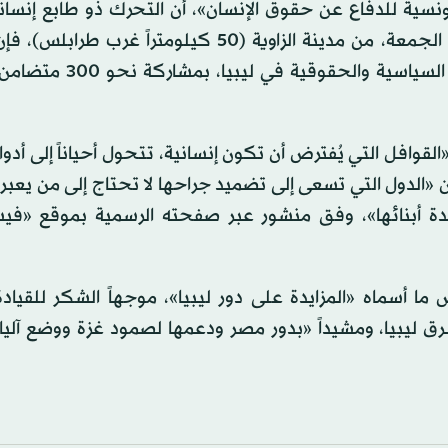
ونسية للدفاع عن حقوق الإنسان»، أن التحرك ذو طابع إنسا
يهدف إلى إيصال مساعدات إلى قطاع غزة، منذ انطلاقها، الجمعة، من مدينة الزاوية (50 كيلومتراً
قوافل التي يُفترض أن تكون إنسانية، تتحول أحياناً إلى أدوات
 «الدول التي تسعى إلى تضميد جراحها لا تحتاج إلى من يعبر 
وحدة أبنائها»، وفق منشور عبر صفحته الرسمية بموقع «في
ا أسماه «المزايدة على دور ليبيا»، موجهاً الشكر للقيادة
رق ليبيا، ومشيداً «بدور مصر ودعمها لصمود غزة ووضع آلي