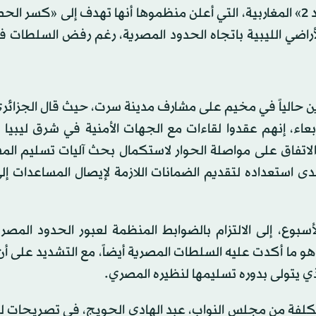
تلوح في الأفق بوادر تهدئة في أزمة نشطاء «قافلة الصمود 2» المغاربية، التي أعلن منظموها أنها تهدف إلى «ك
الأراضي الليبية باتجاه الحدود المصرية، رغم رفض السلطات
 حالياً في مخيم على مشارف مدينة سرت، حيث قال الجزائري
عاء، إنهم عقدوا لقاءات مع الجهات الأمنية في شرق ليبيا
 إلى الاتفاق على مواصلة الحوار لاستكمال بحث آليات تسليم ال
 أبدى استعداده لتقديم الضمانات اللازمة لإيصال المساعدات إ
وع، إلى الالتزام بالضوابط المنظمة لعبور الحدود المصري
هو ما أكدت عليه السلطات المصرية أيضاً، مع التشديد على أ
الذي يتولى بدوره تسليمها لنظيره المصري.
لمكلفة من مجلس النواب، عبد الهادي الحويج، في تصريحات ل