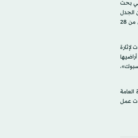
ني بحت
 غرب طرابلس)، فإن الجدل
حول أهداف القافلة ودوافعها لا يزال مستمراً في الأوساط السياسية والحقوقية في ليبيا، بمشاركة نحو 300 متضامن من 28
 لإثارة
أراضيها
سبوك»،
 العامة
ات عمل