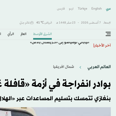
عربي
English
Türkçe
اردو
فارسى
الجمعة,
7 أغسطس 2026
-
23 صفَر 1448 هـ
الرياض
℃
41
غائم جزئي
الشرق الأوسط​
العالم
الرأي
ا
الياباني تومياسو إلى «كريستال بالاس»
آخر الأخبار
العالم العربي
شمال افريقيا
بوادر انفراجة في أزمة «قافلة 
بنغازي تتمسك بتسليم المساعدات عبر «الهلال