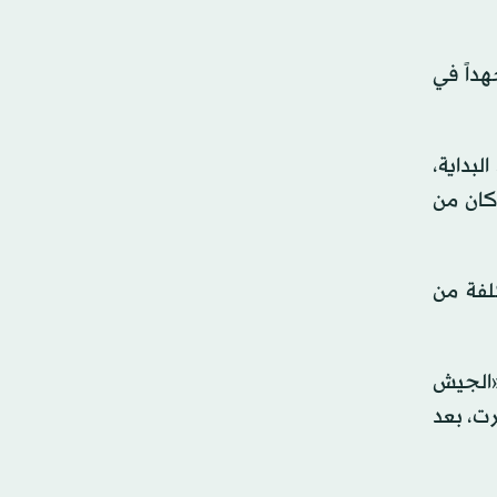
داً في
بداية،
 كان من
لفة من
«الجيش
رت، بعد