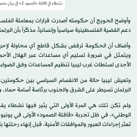
نشطاء في قافلة «الصمود 2» في بيان مصور الأربعاء (لقطة مثبتة)
وأوضح الحويج أن حكومته أصدرت قرارات بمعاملة الفلسطي
دعم القضية الفلسطينية سياسياً وإنسانياً، مذكّراً بأن البرلم
وأضاف أن الحكومة ترفض بشكل قاطع أي محاولة لإحراج لي
ويتمثل في ضرورة تسليم أي مساعدات عبر الهلال الأحمر ا
الأجدى لسلطات غرب ليبيا تنظيم المساعدات وفق الضوابط ال
وتعيش ليبيا حالة من الانقسام السياسي بين حكومتين؛ 
البرلمان تسيطر على الشرق والجنوب برئاسة أسامة حماد، 
ولم تكن تلك هي المرة الأولى التي يثير فيها نشطاء ي
الوطني»، في ظل تجربة «قافلة الصمود» الأولى في يونيو 
تعثر إجراءات العبور والموافقات الأمنية، قبل إنهاء رحلتها ب