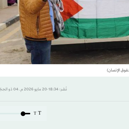
قوق الإنسان)
نُشر: 18:34-20 مايو 2026 م ـ 04 ذو الحِجّة 1447 هـ
T
T