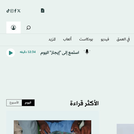
في العمق
فيديو
بودكاست
ألعاب
المزيد
استمع إلى "إيجاز" اليوم
12:34 دقيقه
الأكثر قراءة
اليوم
الأسبوع