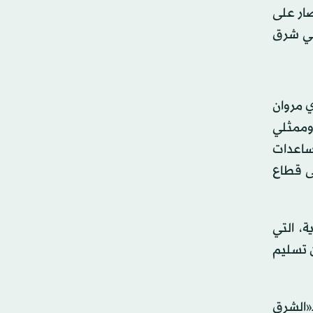
سر الحصار على
 في شرق
 مروان
 وممثلي
مساعدات
لى قطاع
ة، التي
ن تسليم
ـ«الشرق