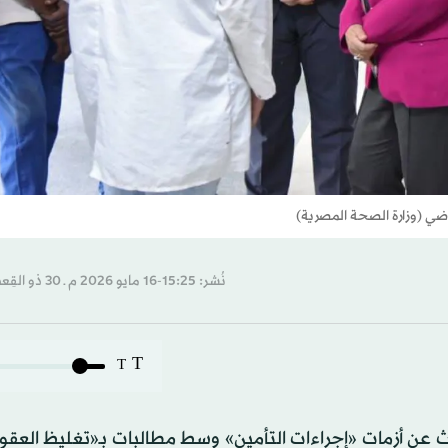
ي (وزارة الصحة المصرية)
نُشر: 15:25-16 مايو 2026 م ـ 30 ذو القِعدة 1447 هـ
T
T
 عن أزمات «إجراءات التأمين» وسط مطالبات بـ«تغليظ العقو