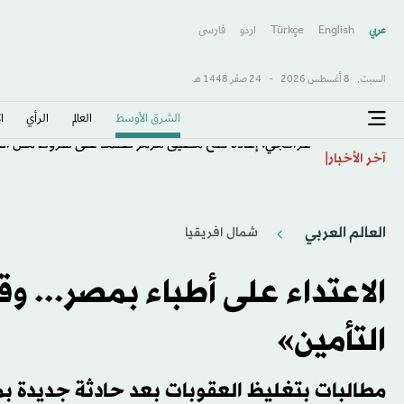
عربي
English
Türkçe
اردو
فارسى
السبت,
8 أغسطس 2026
-
24 صفَر 1448 هـ
الشرق الأوسط​
العالم
الرأي
ا
عراقجي: إعادة فتح مضيق هرمز تعتمد على شروط مثل التع
آخر الأخبار
العالم العربي
شمال افريقيا
الاعتداء على أطباء بمصر... وق
التأمين»
مطالبات بتغليظ العقوبات بعد حادثة جديدة