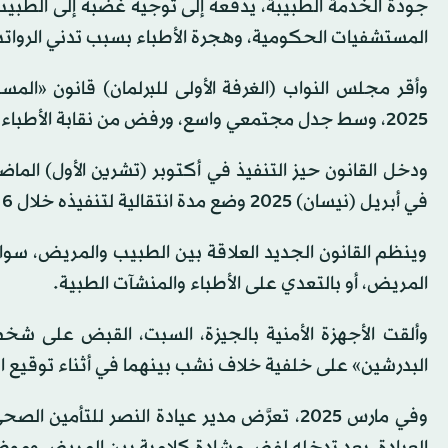
جودة الخدمة الطبيبة، يدفعه إلى توجيه غضبه إلى الطب
المستشفيات الحكومية، وهجرة الأطباء بسبب تدني الروات
وأقر مجلس النواب (الغرفة الأولى للبرلمان) قانون «ال
2025، وسط جدل مجتمعي واسع، ورفض من نقابة الأطباء لبعض مواده.
ودخل القانون حيز التنفيذ في أكتوبر (تشرين الأول) الما
في أبريل (نيسان) 2025 وضع مدة انتقالية لتنفيذه خلال 6 أشهر.
وينظم القانون الجديد العلاقة بين الطبيب والمريض، سو
المريض، أو بالتعدي على الأطباء والمنشآت الطبية.
وألقت الأجهزة الأمنية بالجيزة، السبت، القبض على ش
البدرشين» على خلفية خلاف نشب بينهما في أثناء توقيع
وفي مارس 2025، تعرَّض مدير عيادة النصر للتأ
العيادة، بعد تدخله لفض مشادة كلامية بين المريض وموظفة 