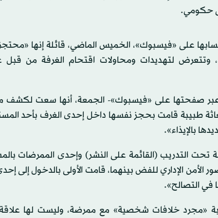
ى حكومي.
سابها على «فيسبوك»، الخميس الماضي، قائلة إنها «محتجز
رة، وتتعرض لتهديدات ومحاولات اقتحام الغرفة من قبل 
ة -عبر صفحتها على «فيسبوك»- الجمعة، أنها سعت لكشف م
ستغاثة طبيبة قامت بحجز نفسها داخل إحدى الغرف بأحد المس
دها بالإيذاء».
ة تحت التدريب (القائمة على النشر) وإحدى الممرضات بال
ر الأمن الإداري للفض بينهما، قامت الأولى بالدخول إلى إحد
ا في التصالح».
يبة «مجرد خلافات شخصية» مع ممرضة، وليست لها علاقة 