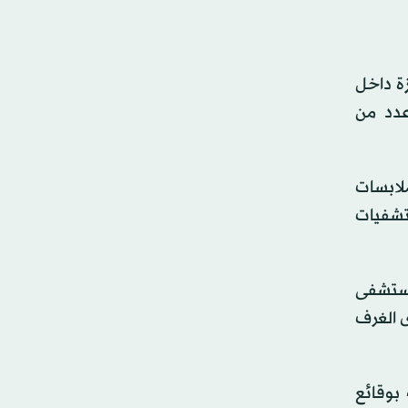
ة داخل
عدد من
لابسات
تشفيات
مستشفى
ى الغرف
بوقائع