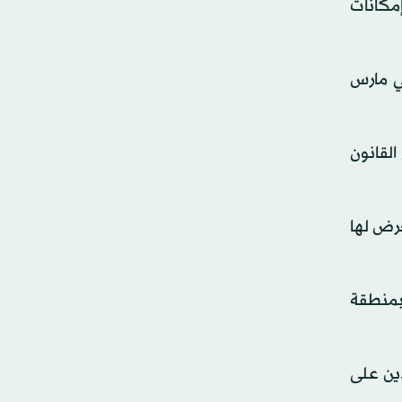
مكانات
ي مارس
القانون
رض لها
بمنطقة
ددين على