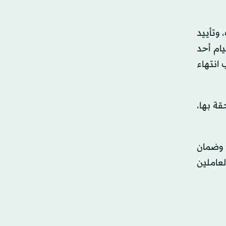
وتأييد
 قيام أحد
انتهاء
قة بها،
 وضمان
لعاملين