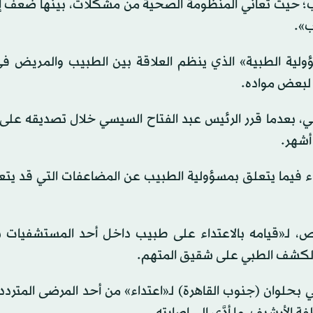
يب؛ حيث تعاني المنظومة الصحية من مشكلات، بينها ضعف إ
ب».
مسؤولية الطبية» الذي ينظم العلاقة بين الطبيب والمريض ف
ضي، بعدما قرر الرئيس عبد الفتاح السيسي خلال تصديقه على 
اء فيما يتعلق بمسؤولية الطبيب عن المضاعفات التي قد يتع
خص، لـ«قيامه بالاعتداء على طبيب داخل أحد المستشفيات 
 الكشف الطبي على شقيق المتهم.
مين الصحي بحلوان (جنوب القاهرة) لـ«اعتداء» من أحد المرضى المتر
الأرشيف، ما أدَّى إلى إصابته.