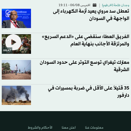
وجدان طلحة (الخرطوم)
الخميس 06/08 - 19:11
تعطل سد مروي يعيد أزمة الكهرباء إلى
الواجهة في السودان
الفريق العطا: سنقضي على «الدعم السريع»
والمرتزقة الأجانب بنهاية العام
00:47
معارك تيغراي توسع التوتر على حدود السودان
الشرقية
35 قتيلاً على الأقل في ضربة بمسيرات في
دارفور
معلومات عنا
اعلن معنا
الأحكام والشروط