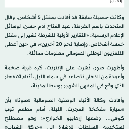
(أ.ف.ب)
وكانت حصيلة سابقة قد أفادت بمقتل 5 أشخاص. وقال
المتحدث باسم الشرطة، عبد الفتاح آدم حسن، لوسائل
الإعلام الرسمية: «التقارير الأولية للشرطة تشير إلى مقتل
خمسة أشخاص، وإصابة نحو 20 آخرين»، في حين أعطى
التلفزيون الوطني الصومالي معلومات مماثلة.
وأظهرت صور، نُشرت على الإنترنت، كرة نارية ضخمة
وأعمدة من الدخان تتصاعد في سماء الليل، أثناء الانفجار
الذي وقع في المقهى الشهير بوسط المدينة.
وأفادت وكالة الأنباء الوطنية الصومالية «صونا» بأن
«سيارة مفخخة انفجرت، الليلة، أمام مطعم توب
كوفي... وضعها إرهابيو الخوارج»؛ وهو مصطلح
تستخدمه السلطات للإشارة إلى «حركة الشباب»