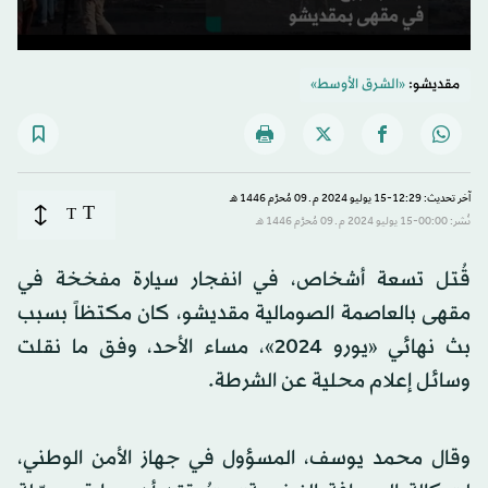
0
seconds
مقديشو:
«الشرق الأوسط»
of
36
seconds
آخر تحديث: 12:29-15 يوليو 2024 م ـ 09 مُحرَّم 1446 هـ
T
T
نُشر: 00:00-15 يوليو 2024 م ـ 09 مُحرَّم 1446 هـ
قُتل تسعة أشخاص، في انفجار سيارة مفخخة في
مقهى بالعاصمة الصومالية مقديشو، كان مكتظاً بسبب
بث نهائي «يورو 2024»، مساء الأحد، وفق ما نقلت
وسائل إعلام محلية عن الشرطة.
وقال محمد يوسف، المسؤول في جهاز الأمن الوطني،