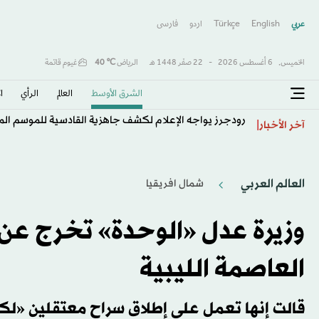
عربي
English
Türkçe
اردو
فارسى
الخميس,
6 أغسطس 2026
-
22 صفَر 1448 هـ
الرياض
℃
40
غيوم قاتمة
الشرق الأوسط​
العالم
الرأي
ا
رودجرز يواجه الإعلام لكشف جاهزية القادسية للموسم ال
آخر الأخبار
العالم العربي
شمال افريقيا
وزيرة عدل «الوحدة» تخرج ع
العاصمة الليبية
قالت إنها تعمل على إطلاق سراح معتقلين «ل