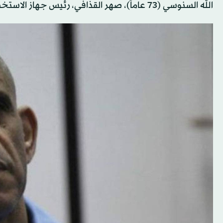
الله السنوسي (73 عاماً)، صهر القذافي، رئيس جهاز الاستخبارات العسكرية السابق.