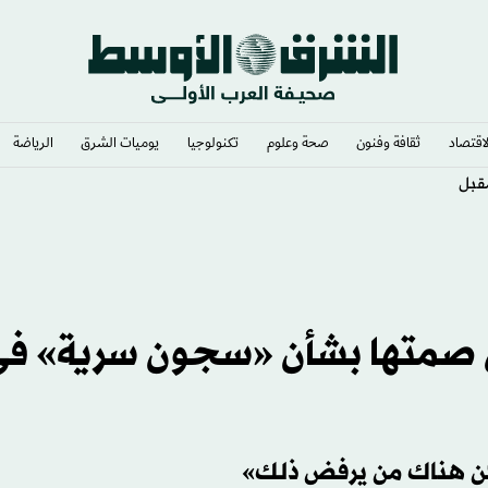
لاقتصاد
ثقافة وفنون
صحة وعلوم
تكنولوجيا
يوميات الشرق​
الرياضة
مقبل
ن صمتها بشأن «سجون سرية» ف
كن هناك من يرفض ذلك»