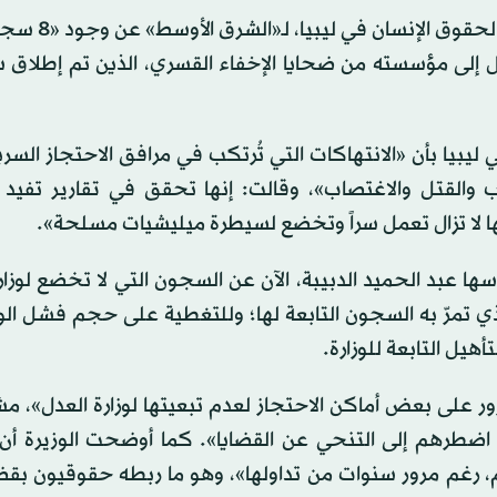
وتحدث أحمد عبد الحكيم حمزة، رئيس المؤسسة
ل إلى مؤسسته من ضحايا الإخفاء القسري، الذين تم إطلاق 
ليبيا بأن «الانتهاكات التي تُرتكب في مرافق الاحتجاز السر
ب والقتل والاغتصاب»، وقالت: إنها تحقق في تقارير تفيد 
ها لا تزال تعمل سراً وتخضع لسيطرة ميليشيات مسلحة».
 عبد الحميد الدبيبة، الآن عن السجون التي لا تخضع لوزارت
ذي تمرّ به السجون التابعة لها؛ وللتغطية على حجم فشل الو
يل التابعة للوزارة.
على بعض أماكن الاحتجاز لعدم تبعيتها لوزارة العدل»، مش
ا اضطرهم إلى التنحي عن القضايا». كما أوضحت الوزيرة أ
 رغم مرور سنوات من تداولها»، وهو ما ربطه حقوقيون بقض