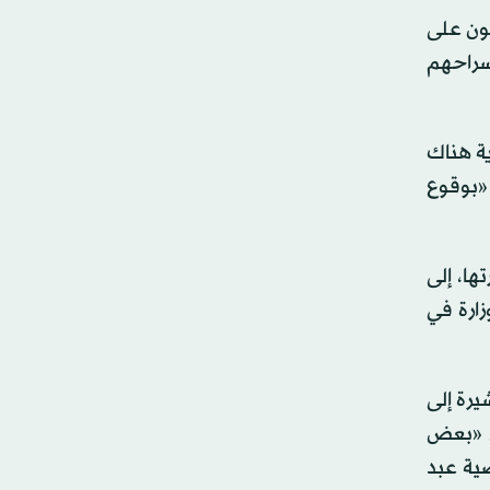
 الوطنية لحقوق الإنسان في ليبيا، لـ«الشرق الأوسط» عن وجود «8 سجون على
سراحهم
ية هناك
«بوقوع
ها، إلى
زارة في
يرة إلى
ن «بعض
ية عبد