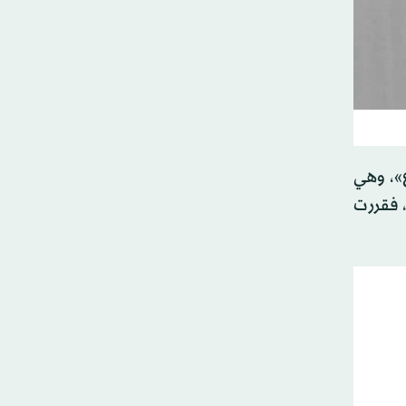
»، وهي
 فقررت