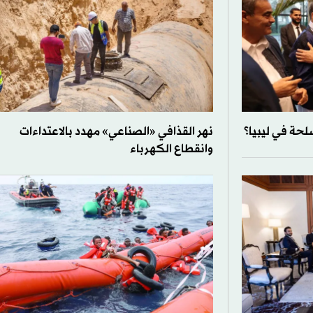
سلحة في ليبيا؟
نهر القذافي «الصناعي» مهدد بالاعتداءات
وانقطاع الكهرباء