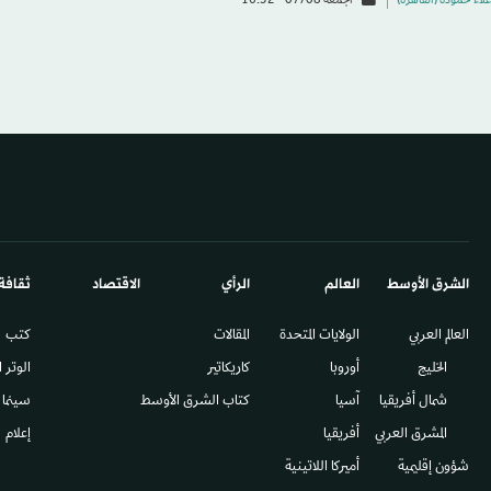
علاء حموده (القاهرة)
الجمعة 07/08 - 16:52
الشرق الأوسط​
العالم
الرأي
الاقتصاد
ثقافة
العالم العربي
الولايات المتحدة
المقالات
كتب
الخليج
أوروبا
كاريكاتير
الوتر 
شمال أفريقيا
آسيا
كتاب الشرق الأوسط
سينما
المشرق العربي
أفريقيا
إعلام
شؤون إقليمية
أميركا اللاتينية