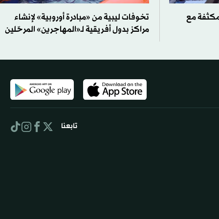
لمكثفة مع
تخوفات ليبية من «مبادرة أوروبية» لإنشاء
مراكز بدول أفريقية لـ«المهاجرين» المرحّلين
تابعنا