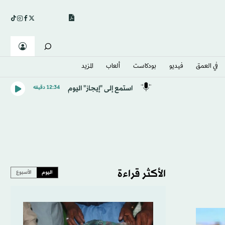
في العمق
فيديو
بودكاست
ألعاب
المزيد
استمع إلى "إيجاز" اليوم
12:34 دقيقه
الأكثر قراءة
اليوم
الأسبوع