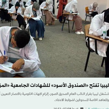
ليبيا تفتح «الصندوق الأسود» للشهادات الجامعية «المزو
تنشغل ليبيا بقرار النائب العام الصديق الصور، إلزام الجهات الحكومية باقتصار التعيين
والمعاهد الخاصة المستوفين لضوابط الاعتماد.