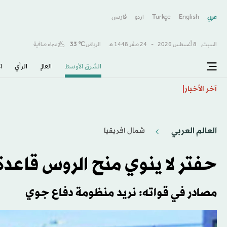
عربي
English
Türkçe
اردو
فارسى
السبت,
8 أغسطس 2026
-
24 صفَر 1448 هـ
الرياض
℃
33
سماء صافية
الشرق الأوسط​
العالم
الرأي
ا
اتفاقية مكة... تعزيز الردع لحماية الاستقرار
آخر الأخبار
العالم العربي
شمال افريقيا
حفتر لا ينوي منح الروس قاعد
مصادر في قواته: نريد منظومة دفاع جوي