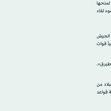
 لمنحها
وء لقاء
 الجيش
اً قوات
 طبرق»،
لاد من
ة قواعد