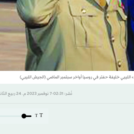
الليبي خليفة حفتر في روسيا أواخر سبتمبر الماضي (الجيش الليبي)
نُشر: 02:31-7 نوفمبر 2023 م ـ 24 ربيع الثاني 1445 هـ
T
T