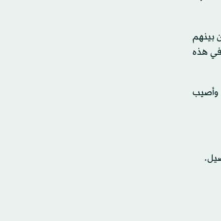
 بينهم
 في هذه
استُشهد الشاب مهند عثمان ياسين فروانة (25 عاماً)، وأصيب
صيل.