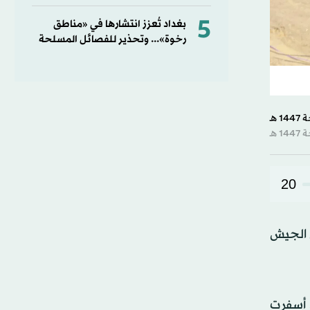
5
بغداد تُعزز انتشارها في «مناطق
رخوة»... وتحذير للفصائل المسلحة
20
ن الجيش
 غزة، أسفرت