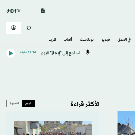
في العمق
فيديو
بودكاست
ألعاب
المزيد
استمع إلى "إيجاز" اليوم
12:34 دقيقه
الأكثر قراءة
اليوم
الأسبوع