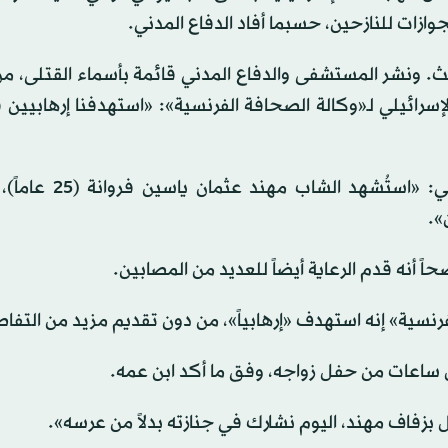
 ونشر المستشفى والدفاع المدني قائمة بأسماء القتلى، من
سرائيلي لـ«وكالة الصحافة الفرنسية»: «استهدفنا إرهابيين
وفي خان يونس في جنوب قطاع غزة، قال الدفاع المدني: «
».
أنه قدم الرعاية أيضاً للعديد من المصابين.
نسية» إنه استهدف «إرهابياً»، من دون تقديم مزيد من التفا
ساعات من حفل زواجه، وفق ما أكد ابن عمه.
ل بزفاف مهند، اليوم نشارك في جنازته بدلاً من عرسه».