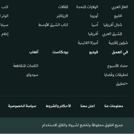
العالم العربي
الولايات المتحدة
المقالات
كتب
الخليج
أوروبا
كاريكاتير
الوتر 
شمال أفريقيا
آسيا
كتاب الشرق الأوسط
سينما
المشرق العربي
أفريقيا
إعلام
شؤون إقليمية
أميركا اللاتينية
في العمق
فيديو
بودكاست
ألعاب
حصاد الأسبوع
الكلمات المتقاطعة
تحقيقات وقضايا
سودوكو
+تحقيق
معلومات عنا
اعلن معنا
الأحكام والشروط
سياسة الخصوصية
جميع الحقوق محفوظة وتخضع لشروط واتفاق الاستخدام