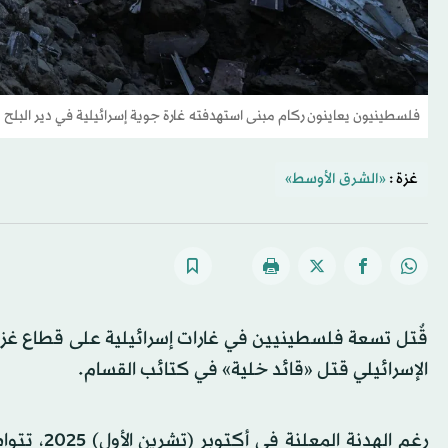
فلسطينيون يعاينون ركام مبنى استهدفته غارة جوية إسرائيلية في دير البلح وسط قطاع غزة 29
غزة :
«الشرق الأوسط»
قٌتل تسعة فلسطينيين في غارات إسرائيلية على قطاع غزة 
الإسرائيلي قتل «قائد خلية» في كتائب القسام.
رغم الهدن