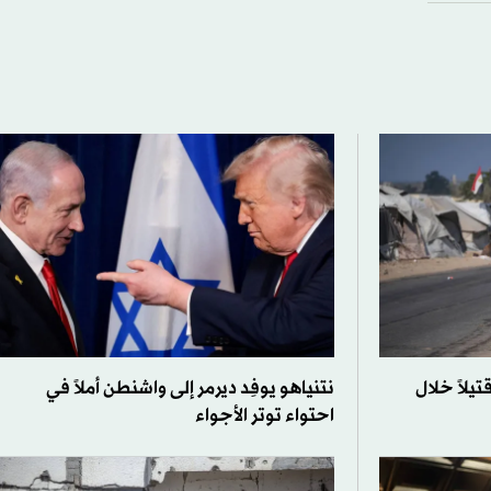
4 انتهاكاً إسرائيلياً و1254 قتيلاً خلال
نتنياهو يوفِد ديرمر إلى واشنطن أملاً في
احتواء توتر الأجواء