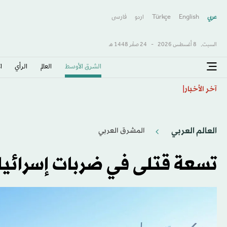
عربي
English
Türkçe
اردو
فارسى
السبت,
8 أغسطس 2026
-
24 صفَر 1448 هـ
الشرق الأوسط​
العالم
الرأي
ا
إنفانتينو يتلقى دعم كرة القدم الأميركية الجنوبية في زيارت
آخر الأخبار
العالم العربي
المشرق العربي
تسعة قتلى في ضربات إسرائيل