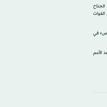
الجناح
القوات
ماس» في
عد الأمم