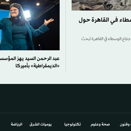
طاء في القاهرة حول
تماع الوسطاء في القاهرة لبحث
عبد الرحمن السيد يهز المؤسس
«الديمقراطية» بأميركا
 وفنون
صحة وعلوم
تكنولوجيا
يوميات الشرق​
الرياضة