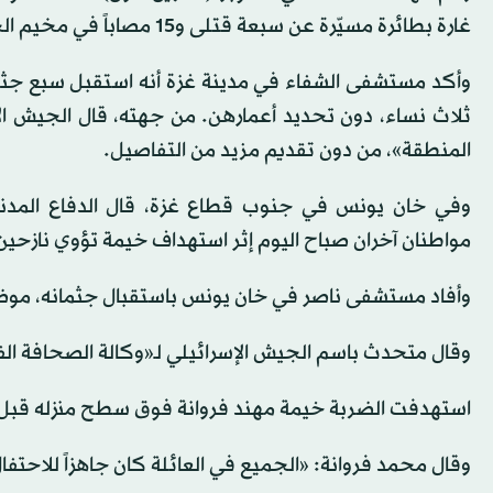
غارة بطائرة مسيّرة عن سبعة قتلى و15 مصاباً في مخيم الجوازات للنازحين، حسبما أفاد الدفاع المدني.
وأكد مستشفى الشفاء في مدينة غزة أنه استقبل سبع جثث.
ثلاث نساء، دون تحديد أعمارهن. من جهته، قال الجيش الإ
المنطقة»، من دون تقديم مزيد من التفاصيل.
مواطنان آخران صباح اليوم إثر استهداف خيمة تؤوي نازحين
وأفاد مستشفى ناصر في خان يونس باستقبال جثمانه، موضحاً 
وقال متحدث باسم الجيش الإسرائيلي لـ«وكالة الصحافة الفر
استهدفت الضربة خيمة مهند فروانة فوق سطح منزله قبل 
وقال محمد فروانة: «الجميع في العائلة كان جاهزاً للاحتفا