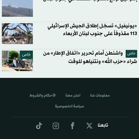
«يونيفيل» تسجّل إطلاق الجيش الإسرائيلي
113 مقذوفاً على جنوب لبنان الأربعاء
واشنطن أمام تحرير «اتفاق الإطار» من
خاص
خاص
شراء «حزب الله» ونتنياهو للوقت
معلومات عنا
اعلن معنا
الأحكام والشروط
سياسة الخصوصية
تابعنا