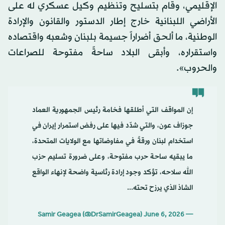
الإقليمي، وقام بتسليح وتنظيم وكيل عسكري له على
الأراضي اللبنانية خارج إطار الدستور والقانون والإرادة
الوطنية، ما ألحق أضراراً جسيمة بلبنان وشعبه واقتصاده
واستقراره، وأبقى البلاد ساحةً مفتوحة للصراعات
والحروب».
إن المواقف التي أطلقها فخامة رئيس الجمهورية العماد
جوزاف عون، والتي شدّد فيها على رفض استمرار إيران في
استخدام لبنان ورقةً في مفاوضاتها مع الولايات المتحدة،
ما يبقيه ساحة حرب مفتوحة، وعلى ضرورة تسليم حزب
الله سلاحه، تؤكد وجود إرادة رئاسية واضحة لإنهاء الواقع
الشاذ الذي يرزح تحته...
June 6, 2026
— Samir Geagea (@DrSamirGeagea)