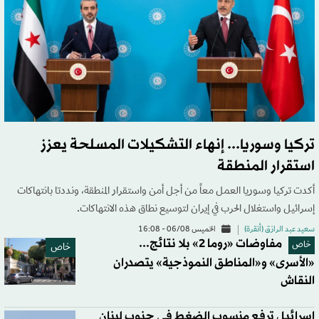
تركيا وسوريا... إنهاء التشكيلات المسلحة يعزز
استقرار المنطقة
أكدت تركيا وسوريا العمل معاً من أجل أمن واستقرار المنطقة، ونددتا بانتهاكات
إسرائيل واستغلال الحرب في إيران لتوسيع نطاق هذه الانتهاكات.
سعيد عبد الرازق (أنقرة)
الخميس 06/08 - 16:08
مفاوضات «روما 2» بلا نتائج...
خاص
خاص
«الأسرى» و«المناطق النموذجية» يتصدران
النقاش
إسرائيل ترفع منسوب الضغط في جنوب لبنان