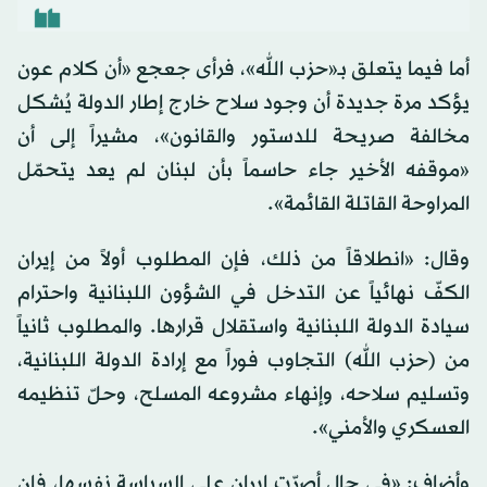
أما فيما يتعلق بـ«حزب الله»، فرأى جعجع «أن كلام عون
يؤكد مرة جديدة أن وجود سلاح خارج إطار الدولة يُشكل
مخالفة صريحة للدستور والقانون»، مشيراً إلى أن
«موقفه الأخير جاء حاسماً بأن لبنان لم يعد يتحمّل
المراوحة القاتلة القائمة».
وقال: «انطلاقاً من ذلك، فإن المطلوب أولاً من إيران
الكفّ نهائياً عن التدخل في الشؤون اللبنانية واحترام
سيادة الدولة اللبنانية واستقلال قرارها. والمطلوب ثانياً
من (حزب الله) التجاوب فوراً مع إرادة الدولة اللبنانية،
وتسليم سلاحه، وإنهاء مشروعه المسلح، وحلّ تنظيمه
العسكري والأمني».
وأضاف: «في حال أصرّت إيران على السياسة نفسها، فإن