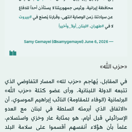
محافظة إيرانية، ورئيس جمهوريتنا لا يستأذن أحداً للدفاع
عن سيادتنا. زمن الوصاية انتهى، وقرارنا يُصنع في
#بيروت
لا في
#طهران
.
#لبنان_أولاً_وأخيراً
June 6, 2026
— Samy Gemayel (@samygemayel)
«حزب الله»
في المقابل، يُهاجم «حزب لله» المسار التفاوضي الذي
تتبعه الدولة اللبنانية. ورأى عضو كتلة «حزب الله»
البرلمانية (الوفاء للمقاومة) النائب إبراهيم الموسوي، أن
«الاتفاق الذي أبرمته السلطة في لبنان مع العدو
الإسرائيلي قبل أيام، هو بمثابة عار وخزي واستسلام،
علماً بأن هؤلاء أنفسهم أقسموا على سلامة البلد