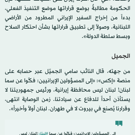
الحكومة مطالبةٌ بوضع قراراتها موضع التنفيذ الفعلي،
بدءاً من إخراج السفير الإيراني المطرود من الأراضي
اللبنانية، وصولاً إلى تطبيق قراراتها بشأن احتكار السلاح
وبسط سلطة الدولة».
الجميل
من جهته، قال النائب سامي الجميّل عبر حسابه على
منصة «إكس»: «إلى المسؤولين الإيرانيين: فكّوا عن سما
لبنان! لبنان ليس محافظة إيرانية، ورئيس جمهوريتنا لا
يستأذن أحداً للدفاع عن سيادتنا. زمن الوصاية انتهى،
وقرارنا يُصنع في بيروت لا في طهران. لبنان أولاً وأخيراً».
إلى المسؤولين الإيرانيين: فكّوا عن سما
#لبنان
!لبنان ليس