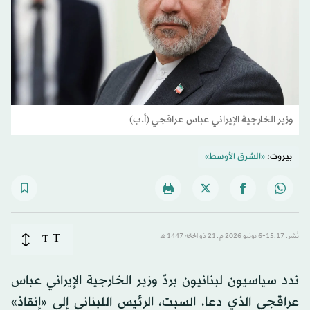
وزير الخارجية الإيراني عباس عراقجي (أ.ب)
بيروت:
«الشرق الأوسط»
T
نُشر: 15:17-6 يونيو 2026 م ـ 21 ذو الحِجّة 1447 هـ
T
ندد سياسيون لبنانيون بردّ وزير الخارجية الإيراني عباس
عراقجي الذي دعا، السبت، الرئيس اللبناني إلى «إنقاذ»