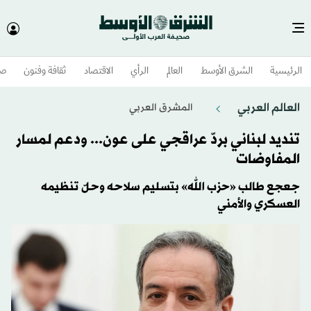
الرئيسية
الشرق الأوسط​
العالم
الرأي
الاقتصاد
ثقافة وفنون
صح
العالم العربي
المشرق العربي
تنديد لبناني بردّ عراقجي على عون... ودعم لمسار
المفاوضات
جعجع طالب «حزب الله» بتسليم سلاحه وحلّ تنظيمه
العسكري والأمني