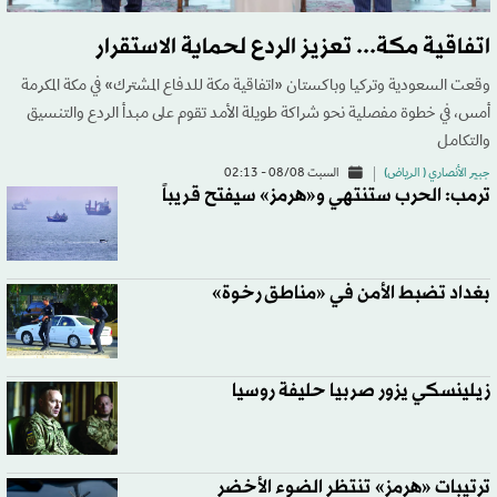
اتفاقية مكة... تعزيز الردع لحماية الاستقرار
وقعت السعودية وتركيا وباكستان «اتفاقية مكة للدفاع المشترك» في مكة المكرمة
أمس، في خطوة مفصلية نحو شراكة طويلة الأمد تقوم على مبدأ الردع والتنسيق
والتكامل
جبير الأنصاري ( الرياض)
السبت 08/08 - 02:13
ترمب: الحرب ستنتهي و«هرمز» سيفتح قريباً
بغداد تضبط الأمن في «مناطق رخوة»
زيلينسكي يزور صربيا حليفة روسيا
ترتيبات «هرمز» تنتظر الضوء الأخضر