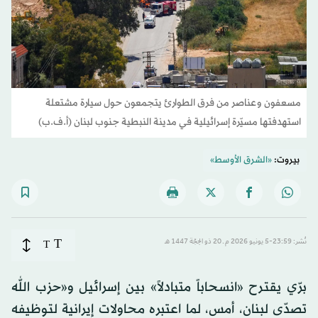
مسعفون وعناصر من فرق الطوارئ يتجمعون حول سيارة مشتعلة
استهدفتها مسيّرة إسرائيلية في مدينة النبطية جنوب لبنان (أ.ف.ب)
بيروت:
«الشرق الأوسط»
T
نُشر: 23:59-5 يونيو 2026 م ـ 20 ذو الحِجّة 1447 هـ
T
برّي يقترح «انسحاباً متبادلاً» بين إسرائيل و«حزب الله
تصدّى لبنان، أمس، لما اعتبره محاولات إيرانية لتوظيفه