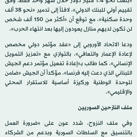
«بلغت نحو 1.4 مليار دولار خلال شهر واحد فقط، وفق
تقييم أولي للبنك الدولي»، لافتاً إلى تدمير «نحو 38 ألف
وحدة سكنية»، مع توقع أن «أكثر من 150 ألف شخص
لن تكون لديهم منازل يعودون إليها بعد انتهاء الحرب».
ودعا الاتحاد الأوروبي إلى «عقد مؤتمر دولي مخصص
لإعادة الإعمار والتعافي»، بالتوازي مع «تعزيز التمويل
الإنساني»، كما طالب بـ«إعادة تفعيل مؤتمر دعم الجيش
اللبناني الذي دعت إليه فرنسا»، مؤكداً أن الجيش «ضامن
للوحدة الوطنية وركيزة أساسية للاستقرار المحلي
والإقليمي».
ملف النازحين السوريين
وفي ملف النزوح، شدد عون على «ضرورة العمل
بالتنسيق مع السلطات السورية وبدعم من الشركاء