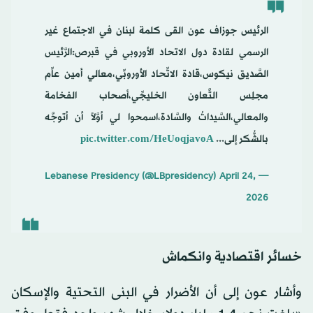
الرئيس جوزاف عون القى كلمة لبنان في الاجتماع غير
الرسمي لقادة دول الاتحاد الأوروبي في قبرص:الرَّئيس
الصَّديق نيكوس،قادة الاتِّحاد الأُوروبِّي،معالي أمين عاِّم
مجلِس التَّعاون الخليجِّي،أصحاب الفخامة
والمعالي،السَّيداتُ والسَّادة،اسمحوا لي أوَّلاً أن أتوجَّه
بالشُّكر إلى...
pic.twitter.com/HeUoqjavoA
April 24,
— Lebanese Presidency (@LBpresidency)
2026
خسائر اقتصادية وانكماش
وأشار عون إلى أن الأضرار في البنى التحتية والإسكان