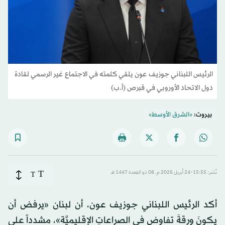
الرئيس اللبناني جوزيف عون يلقي كلمته في الاجتماع غير الرسمي لقادة
دول الاتحاد الأوروبي في قبرص (أ.ب)
بيروت:
«الشرق الأوسط»
T
نُشر: 15:55-24 أبريل 2026 م ـ 08 ذو القِعدة 1447 هـ
T
أكد الرئيس اللبناني جوزيف عون، أن لبنان «يرفض أن
يكونَ ورقةَ تفاوض في الصراعاتِ الإقليميَّة»، مشدداً على