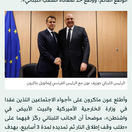
الوضع القائم، ووضع حد لمعاناة الشعب اللبناني».
الرئيس اللبناني جوزيف عون مع الرئيس الفرنسي إيمانويل ماكرون
وأطلع عون ماكرون على «أجواء الاجتماعين اللذين عقدا
في وزارة الخارجية الأميركية والبيت الأبيض في
واشنطن»، موضحاً أن الجانب اللبناني ركّز فيهما على
«طلب وقف إطلاق النار ثم تمديده لمدة 3 أسابيع، بهدف