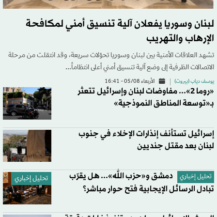
لبنان وسوريا يفعلان آلية تنسيق أمني لمكافحة
الإرهاب والتهريب
تشهد العلاقات الأمنية بين لبنان وسوريا تحوّلات سريعة، وقد انتقلت من مرحلة
الاتصالات الظرفية إلى وضع آلية تنسيق أمني أعلى انتظاماً...
يوسف دياب (بيروت)
الأربعاء 05/08 - 16:41
«روما 2»... مفاوضات لبنان وإسرائيل تتعثر
بـ«توسعة المناطق النموذجية»
إسرائيل تستأنف إنذارات الإخلاء في جنوب
لبنان بعد مقتل جنديين
دمشق و«حزب الله»... هل يقرّب
تحليل إخباري
تحليل إخباري
تبادل الرسائل الإيجابية فتح حوار مباشر؟