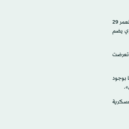
وبحسب التقرير، بدأت القضية في الثالث من مارس (آذار) الماضي، عندما خرج الراعي العراقي عوض الشمري، البالغ من العمر 29
ري يضم
ا تعرضت
ا بوجود
».
لعسكرية