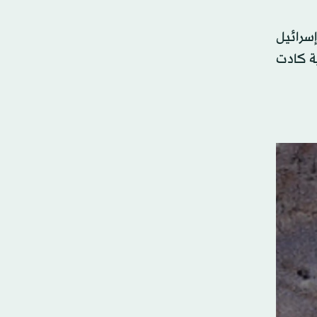
سرائيل
ية كادت