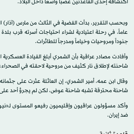
اكتشافه إحدى القاعدتين غضباً واسعاً داخل البلاد.
عاماً، في رحلة اعتيادية لشراء احتياجات أسرته قرب بل
جنوداً ومروحيات وخياماً ومدرجاً للطائرات.
وأفادت مصادر عراقية بأن الشمري أبلغ القيادة العسكرية
شاحنته لإطلاق نار كثيف من مروحية لاحقته في الصحراء؛ 
وقال ابن عمه، أمير الشمري، إن العائلة عثرت على جثمانه 
شاحنة محترقة تشبه شاحنة عوض، لكن لم يجرؤ أحد على الا
وأكد مسؤولون عراقيون وإقليميون رفيعو المستوى لـ«نيوي
ضد إيران.