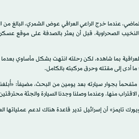
دة النخيب الصحراوية، قبل أن يعثر بالصدفة على موقع عسك
 العراقية بما شاهده، لكن رحلته انتهت بشكل مأساوي بعدم
ما أدى إلى مقتله وحرق مركبته بالكامل.
متفحماً بجوار سيارته بعد يومين من البحث، مضيفاً: «أُبلغن
قتراب منها. وعندما وصلنا وجدنا السيارة والجثة محترقتين
ورك تايمز» أن إسرائيل تدير قاعدة هناك لدعم عملياتها ا