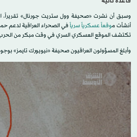
قاعدة ثانية
وسبق أن نشرت «صحيفة وول ستريت جورنال» تقريراً، الأ
أنشأت م
وقعاً عسكرياً سرياً
في الصحراء العراقية لدعم حملت
تكتشف الموقع العسكري السري في وقت مبكر من الحرب
وأبلغ المسؤولون العراقيون صحيفة «نيويورك تايمز» بوجود ق