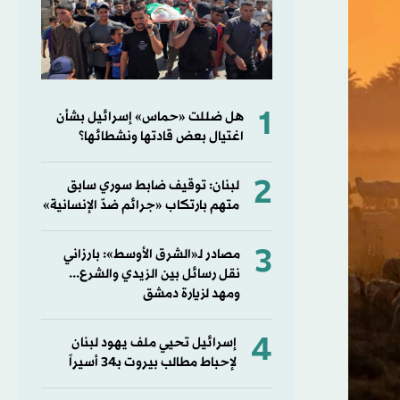
1
هل ضللت «حماس» إسرائيل بشأن
اغتيال بعض قادتها ونشطائها؟
2
لبنان: توقيف ضابط سوري سابق
متهم بارتكاب «جرائم ضدّ الإنسانية»
3
مصادر لـ«الشرق الأوسط»: بارزاني
نقل رسائل بين الزيدي والشرع...
ومهد لزيارة دمشق
4
إسرائيل تحيي ملف يهود لبنان
لإحباط مطالب بيروت بـ34 أسيراً