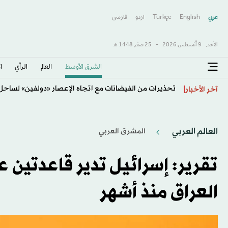
عربي
English
Türkçe
اردو
فارسى
الأحد,
9 أغسطس 2026
-
25 صفَر 1448 هـ
الشرق الأوسط​
العالم
الرأي
ا
تحذيرات من الفيضانات مع اتجاه الإعصار «دولفين» لساح
آخر الأخبار
العالم العربي
المشرق العربي
تقرير: إسرائيل تدير قاعدتين
العراق منذ أشهر