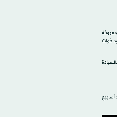
 معروفة
 وجود قوات
السيادة
 أسابيع