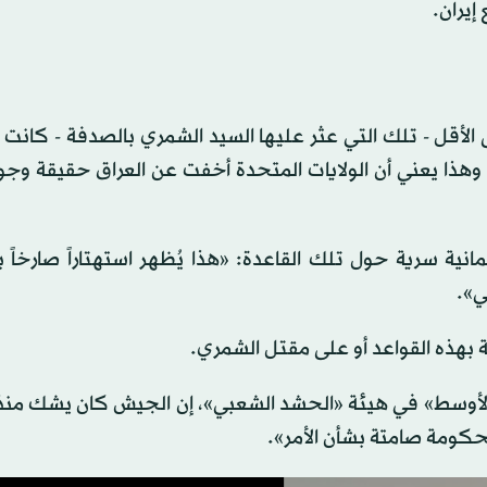
إيران.
ى الأقل - تلك التي عثر عليها السيد الشمري بالصدفة - كانت
يران) 2025، أو ربما قبل ذلك. وهذا يعني أن الولايات المتحدة أخفت عن العراق حقيقة
ية سرية حول تلك القاعدة: «هذا يُظهر استهتاراً صارخاً ب
ي».
ة بهذه القواعد أو على مقتل الشمري.
ت الأوسط» في هيئة «الحشد الشعبي»، إن الجيش كان يشك منذ
لحكومة صامتة بشأن الأمر».