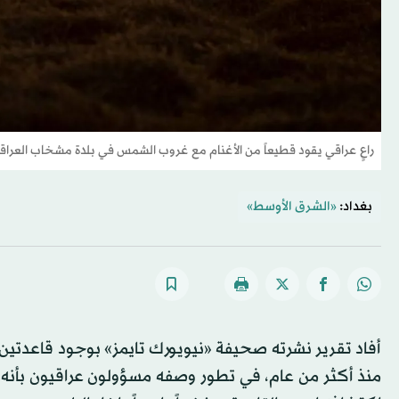
راعٍ عراقي يقود قطيعاً من الأغنام مع غروب الشمس في بلدة مشخاب العرا
بغداد:
«الشرق الأوسط»
أفاد تقرير نشرته صحيفة «نيويورك تايمز» بوجود قاعدتين 
منذ أكثر من عام، في تطور وصفه مسؤولون عراقيون بأنه يمثل