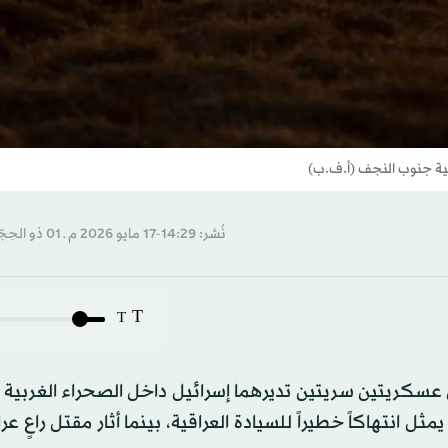
قية جنوب النجف (أ.ف.ب)
نُشر: 14:29-17 مايو 2026 م ـ 01 ذو الحِجّة 1447 هـ
T
T
عسكريتين سريتين تديرهما إسرائيل داخل الصحراء الغربية ا
 انتهاكاً خطيراً للسيادة العراقية، بينما أثار مقتل راعٍ عر