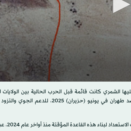
s
ليها الشمري كانت قائمة قبل الحرب الحالية بين الولايات 
وإسرائيل وإيران، وقد استُخدمت خلال حرب الأيام الـ12 ضد طهران في يونيو (حزيران) 2025، 
s
Volume
وذكر أحد المسؤولين الإقليميين أن الق