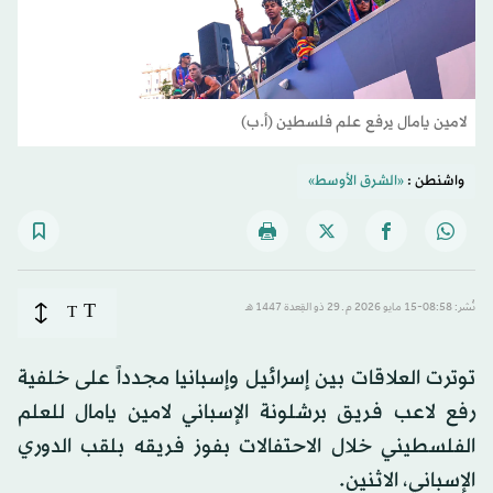
لامين يامال يرفع علم فلسطين (أ.ب)
واشنطن :
«الشرق الأوسط»
T
نُشر: 08:58-15 مايو 2026 م ـ 29 ذو القِعدة 1447 هـ
T
توترت العلاقات بين إسرائيل وإسبانيا مجدداً على خلفية
رفع لاعب فريق برشلونة الإسباني لامين يامال للعلم
الفلسطيني خلال الاحتفالات بفوز فريقه بلقب الدوري
الإسباني، الاثنين.