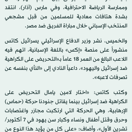
وممارسة الرياضة الاحترافية، وفي مارس (آذار)، انتقد
بشدة هتافات معادية للمسلمين من قبل مشجعي
المنتخب الإسباني خلال مباراة الفريق ضد مصر.
والخميس، نشر وزير الدفاع الإسرائيلي يسرائيل كاتس
منشوراً على منصة «إكس» باللغة الإسبانية، اتهم فيه
اللاعب البالغ من العمر 18 عاماً بـ«التحريض على الكراهية
ضد إسرائيل واليهود»، داعياً النادي إلى «النأي بنفسه عن
تصرفات لاعبه».
وكتب كاتس: «اختار لامين يامال التحريض على
الكراهية ضد إسرائيل بينما يقاتل جنودنا حركة (حماس)
الإرهابية، وهي الحركة التي ارتكبت مجازر واغتصابات
وحرق وقتل أطفال ونساء وكبار سن يهود في 7 أكتوبر/
تشرين الأول»، وأضاف: «على كل من يؤيد هذا النوع من