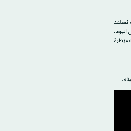
 تصاعد
ربية المحتلة، بما في ذلك القدس الشرقية. فمنذ يناير 2025 وحتى اليوم،
لسيطرة