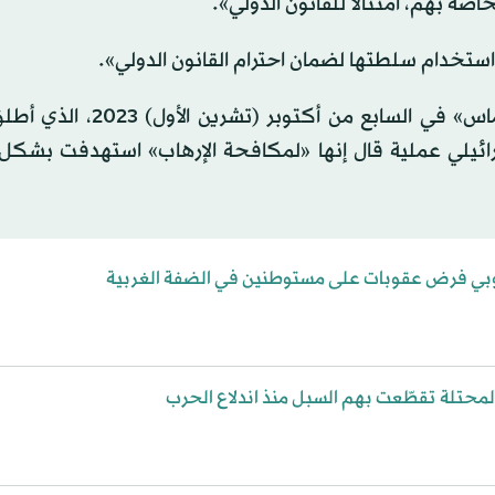
صة بهم، امتثالاً للقانون الدولي».
s
Volume
 استخدام سلطتها لضمان احترام القانون الدولي».
وتصاعد العنف في الضفة الغربية بعد هجوم حركة «حماس» في السابع من
يناير 2025، شن الجيش الإسرائيلي عملية قال إنها «لمكافحة الإرهاب» استهدفت ب
وروبي فرض عقوبات على مستوطنين في الضفة الغربية
المحتلة تقطّعت بهم السبل منذ اندلاع الحرب