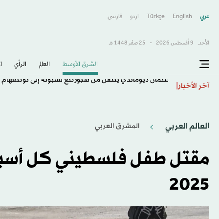
عربي
English
Türkçe
اردو
فارسى
الأحد,
9 أغسطس 2026
-
25 صفَر 1448 هـ
الشرق الأوسط​
العالم
الرأي
ا
عثمان ديوماندي ينتقل من سبورتنغ لشبونة إلى نوتنغهام
آخر الأخبار
العالم العربي
المشرق العربي
مقتل طفل فلسطيني كل أسبوع 
2025