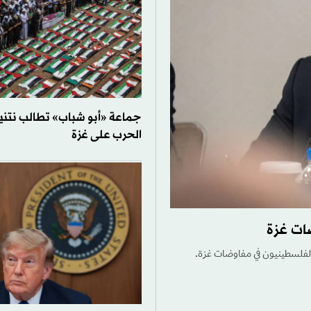
جماعة «أبو شباب» تطالب نتني
الحرب على غزة
ات غزة
ة الفلسطينيون في مفاوضات غزة.