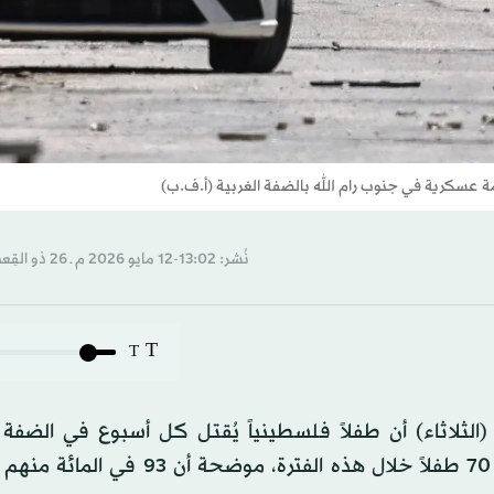
همة عسكرية في جنوب رام الله بالضفة الغربية (أ.ف.ب)
نُشر: 13:02-12 مايو 2026 م ـ 26 ذو القِعدة 1447 هـ
T
T
لثلاثاء) أن طفلاً فلسطينياً يُقتل كل أسبوع في الضفة ا
المحتلة، منذ يناير (كانون الثاني) 2025، أي ما مجموعه 70 طفلاً خلال هذه الفترة،