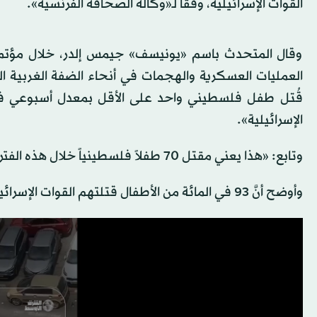
القوات الإسرائيلية، وفقاً لـ«وكالة الصحافة الفرنسية».
وقال المتحدث باسم «يونيسف» جيمس إلدر، خلال مؤتمر
قُتل طفل فلسطيني واحد على الأقل بمعدل أسبوعي في 
الإسرائيلية».
وتابع: «هذا يعني مقتل 70 طفلاً فلسطينياً خلال هذه الفترة»؛ مشيراً كذلك إلى إصابة 850 طفلاً خلال الفترة نفسها.
وأوضح أنَّ 93 في المائة من الأطفال قتلتهم القوات الإسرائيلية، مضيفاً أن «معظم القتلى والجرحى استهدفتهم ذخيرة حية».