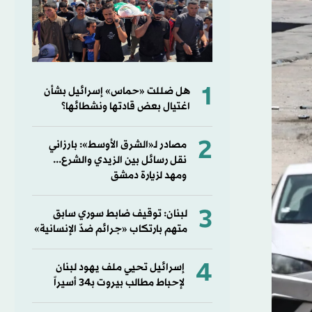
1
هل ضللت «حماس» إسرائيل بشأن
اغتيال بعض قادتها ونشطائها؟
2
مصادر لـ«الشرق الأوسط»: بارزاني
نقل رسائل بين الزيدي والشرع...
ومهد لزيارة دمشق
3
لبنان: توقيف ضابط سوري سابق
متهم بارتكاب «جرائم ضدّ الإنسانية»
4
إسرائيل تحيي ملف يهود لبنان
لإحباط مطالب بيروت بـ34 أسيراً