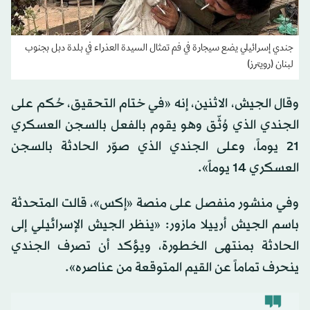
جندي إسرائيلي يضع سيجارة في فم تمثال السيدة العذراء في بلدة دبل بجنوب
لبنان (رويترز)
وقال الجيش، الاثنين، إنه «في ختام التحقيق، حُكم على
الجندي الذي وُثّق وهو يقوم بالفعل بالسجن العسكري
21 يوماً، وعلى الجندي الذي صوّر الحادثة بالسجن
العسكري 14 يوماً».
وفي منشور منفصل على منصة «إكس»، قالت المتحدثة
باسم الجيش أرييلا مازور: «ينظر الجيش الإسرائيلي إلى
الحادثة بمنتهى الخطورة، ويؤكد أن تصرف الجندي
ينحرف تماماً عن القيم المتوقعة من عناصره».