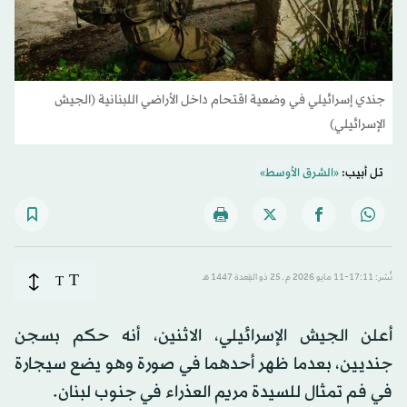
جندي إسرائيلي في وضعية اقتحام داخل الأراضي اللبنانية (الجيش
الإسرائيلي)
تل أبيب:
«الشرق الأوسط»
T
نُشر: 17:11-11 مايو 2026 م ـ 25 ذو القِعدة 1447 هـ
T
أعلن الجيش الإسرائيلي، الاثنين، أنه حكم بسجن
جنديين، بعدما ظهر أحدهما في صورة وهو يضع سيجارة
في فم تمثال للسيدة مريم العذراء في جنوب لبنان.