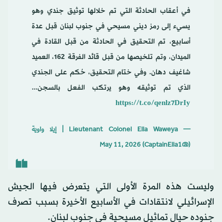
في أعقاب الحادثة التي تم خلالها توثيق جندي وهو
يسيء إلى رمز ديني مسيحي في جنوب لبنان قبل عدة
أسابيع، تم التحقيق في الحادثة من قبل القادة في
الميدان، وتم تلخيصها من قبل قائد الفرقة 162، العميد
شاغيف دهان. وفي ختام التحقيق، حُكم على الجندي
الذي تم توثيقه وهو يرتكب الفعل بالسجن...
https://t.co/qenlz7DrIy
— Lieutenant Colonel Ella Waweya | إيلا واوية
May 11, 2026
(@CaptainElla1)
وليست هذه المرة الأولى التي يتعرض فيها الجيش
الإسرائيلي لانتقادات في الأسابيع الأخيرة بسبب تصرف
جنوده حيال تماثيل مسيحية في جنوب لبنان.