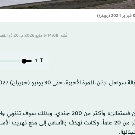
نُشر: 14:08-6 مايو 2026 م ـ 20 ذو القِعدة 1447 هـ
T
T
وخلال هذه الفترة، سوف يجري سحب الفرقاطة «نوردراين-فستفالن» وأكثر من 200 جندي. وبذل
أطول المهام البحرية للجيش الألماني، والتي استمرت أكثر من 20 عاماً، وكانت تهدف بالأساس إلى منع تهر
بنانية.