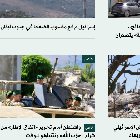
2» بلا نتائج...
إسرائيل ترفع منسوب الضغط في جنوب لبنان
ة» يتصدران
خاص
 الإسرائيلي
واشنطن أمام تحرير «اتفاق الإطار» من
خاص
شراء «حزب الله» ونتنياهو للوقت