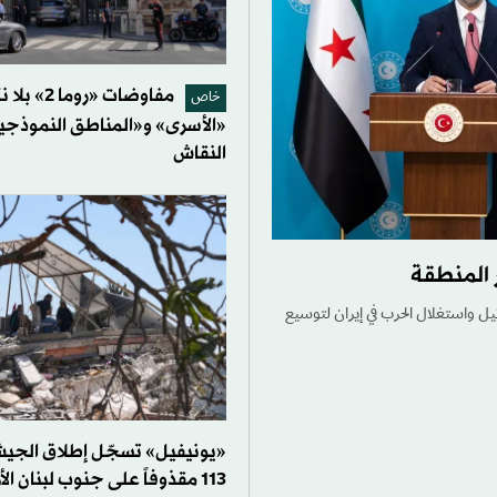
مفاوضات «روما 
خاص
«الأسرى» و«المناطق النموذجي
النقاش
 المنطقة
يل واستغلال الحرب في إيران لتوسيع
«يونيفيل» تسجّل إطلاق الجيش
113 مقذوفاً على جنوب لبنان الأربعاء