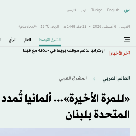
عربي
English
Türkçe
اردو
فارسى
الخميس,
6 أغسطس 2026
-
22 صفَر 1448 هـ
الرياض
℃
35
سماء صافية
الشرق الأوسط​
العالم
الرأي
ا
أوكرانيا تدعم موقف يويفا في خلافه مع فيفا
آخر الأخبار
العالم العربي
المشرق العربي
«للمرة الأخيرة»... ألمانيا تُم
المتحدة بلبنان