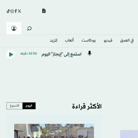
في العمق
فيديو
بودكاست
ألعاب
المزيد
استمع إلى "إيجاز" اليوم
12:34 دقيقه
الأكثر قراءة
اليوم
الأسبوع