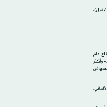
بنان (يونيفيل)،
لع عام
ردراين-فستفالن» وأكثر
لمسهافن
ألماني،