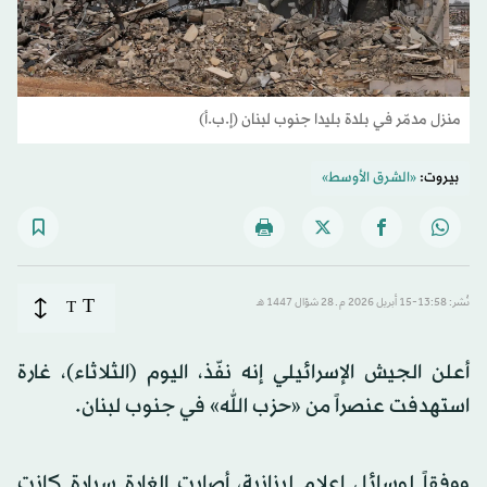
منزل مدمّر في بلدة بليدا جنوب لبنان (إ.ب.أ)
بيروت:
«الشرق الأوسط»
T
نُشر: 13:58-15 أبريل 2026 م ـ 28 شوّال 1447 هـ
T
أعلن الجيش الإسرائيلي إنه نفّذ، اليوم (الثلاثاء)، غارة
استهدفت عنصراً من «حزب الله» في جنوب لبنان.
ووفقاً لوسائل إعلام لبنانية، أصابت الغارة سيارة كانت