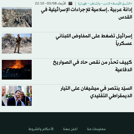
«الشرق الأوسط» (لندن - واشنطن - طهران)
الأربعاء 05/08 - 22:10
إدانة عربية ــ إسلامية للإجراءات الإسرائيلية في
القدس
إسرائيل تضغط على المفاوض اللبناني
عسكرياً
كييف تحذّر من نقص حاد في الصواريخ
الدفاعية
السيّد ينتصر في ميشيغان على التيار
الديمقراطي التقليدي
معلومات عنا
اعلن معنا
الأحكام والشروط