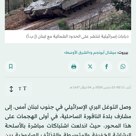
دبابات إسرائيلية تنتشر على الحدود الشمالية مع لبنان (إ.ب.أ)
بيروت:
ميشال أبونجم
و
«الشرق الأوسط»
T
نُشر: 00:11-22 مارس 2026 م ـ 04 شوّال 1447 هـ
T
وصل التوغل البري الإسرائيلي في جنوب لبنان أمس، إلى
مشارف بلدة الناقورة الساحلية، في أولى الهجمات على
هذا المحور، حيث اندلعت اشتباكات مباشرة بالأسلحة
الرشاشة الخفيفة والمتوسطة والقذائف الصاروخية بين