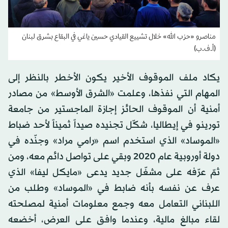
مناصرو «حزب الله» خلال تشييع القيادي حسين ياغي في البقاع بشرق لبنان
(أ.ف.ب)
يكاد ملف الموقوف الأخير يكون الأخطر بالنظر إلى
المهام التي نفذها، وعلمت «الشرق الأوسط» من مصادر
أمنية أن الموقوف الحائز إجازة الماجستير من جامعة
تورينو في إيطاليا، شكّل تجنيده صيداً ثميناً لأحد ضباط
«الموساد» الذي استخدم اسم «رامي مراد» وجنّده في
دولة أوروبية عام 2020 وبقي على تواصل دائم معه، ومن
ثمّ عرّفه على مشغّل جديد يدعى «مايكل ليفا» الذي
عرف عن نفسه بأنه ضابط في «الموساد» وطلب من
اللبناني التعامل معه وجمع معلومات أمنية لمصلحته
لقاء مبالغ مالية، وعندما وافق على العرض، أخضعه