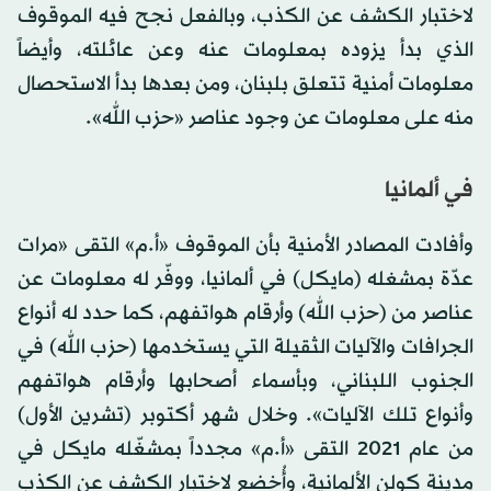
لاختبار الكشف عن الكذب، وبالفعل نجح فيه الموقوف
الذي بدأ يزوده بمعلومات عنه وعن عائلته، وأيضاً
معلومات أمنية تتعلق بلبنان، ومن بعدها بدأ الاستحصال
منه على معلومات عن وجود عناصر «حزب الله».
في ألمانيا
وأفادت المصادر الأمنية بأن الموقوف «أ.م» التقى «مرات
عدّة بمشغله (مايكل) في ألمانيا، ووفّر له معلومات عن
عناصر من (حزب الله) وأرقام هواتفهم، كما حدد له أنواع
الجرافات والآليات الثقيلة التي يستخدمها (حزب الله) في
الجنوب اللبناني، وبأسماء أصحابها وأرقام هواتفهم
وأنواع تلك الآليات». وخلال شهر أكتوبر (تشرين الأول)
من عام 2021 التقى «أ.م» مجدداً بمشغّله مايكل في
مدينة كولن الألمانية، وأُخضع لاختبار الكشف عن الكذب