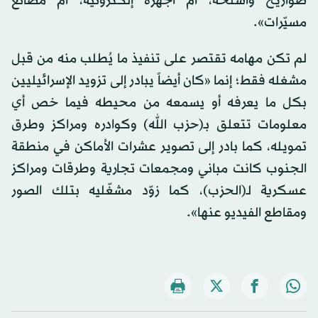
صواريخ وأسلحة، أم أجهزة إلكترونية، أم مصانع
مسيّرات».
لم تكن مهامه تقتصر على تنفيذ ما يُطلب منه من قبل
مشغله فقط؛ إنما «كان أيضاً يبادر إلى تزويد الإسرائيليين
بكل ما يعرفه أو يسمعه من محيطه فيما خص أي
معلومات تتعلق بـ(حزب الله) وكوادره ومراكز وطرق
تمويله، كما بادر إلى تصوير عشرات الأماكن في منطقة
الجنوب كانت مباني ومجمعات تجارية وطرقات ومراكز
عسكرية لـ(الحزب)، كما زوّد مشغّليه بتلك الصور
ومقاطع الفيديو عنها».