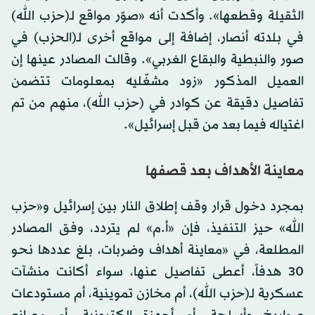
الثقيلة وقطعها». وأكدت أنه «صوّر مواقع لـ(حزب الله)
في بلدته أنصار، إضافة إلى مواقع أخرى لـ(الحزب) في
صور والنبطية والبقاع الغربي». وقالت المصادر عينها إن
العميل المذكور «زود مشغّليه بمعلومات تتضمن
تفاصيل دقيقة عن كوادر في (حزب الله)، منهم من تم
اغتياله فيما بعد من قبل إسرائيل».
معاينة الأهداف بعد قصفها
بمجرد دخول قرار وقف إطلاق النار بين إسرائيل و«حزب
الله» حيز التنفيذ، فإن «أ.م» لم يتردد، وفق المصادر
المطلعة، في «معاينة أهداف وضربات، بلغ عددها نحو
30 هدفاً، أعطى تفاصيل عنها، سواء أكانت منشآت
عسكرية لـ(حزب الله)، أم مخازن تموينية، أم مستودعات