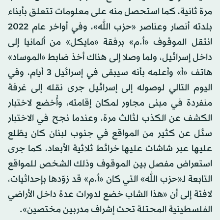
مرة ثانية، كما استحصل منه على معلومات تتعلق بأبناء
بلدته أنصار وعناصر «حزب الله»، وفي أواخر عام 2022
انتقل الموقوف «أ.م» برفقة «مايكل» من ألمانيا إلى
داخل إسرائيل، ولما وصلا إلى هناك أخذ ضابط «الموساد»
هاتف «أ» وأعلمه بأنه سيبقى في إسرائيل 3 أيام، وفي
اليوم التالي لوصوله إلى إسرائيل جرى نقله إلى غرفة
منفردة في مبنى مجاور لمكان إقامته، وأُخضع لاختبار
الكشف عن الكذب لثالث مرة، وعندما نجح في الاختبار
سئل عن كثير من المواقع في جنوب لبنان كان يطّلع
عليها عبر شاشات عليها خرائط ثلاثية الأبعاد، كما جرى
استعراض مفصل بين الموقوف وذلك الشخص للمواقع
التابعة لـ«حزب الله» التي كان «أ.م» قد زوّدها بإحداثيات،
لافتة إلى أن «هذا الشاب خضع لدورات عدة داخل الأراضي
الفلسطينية المحتلة تحت إشراف مدربين مختصين».