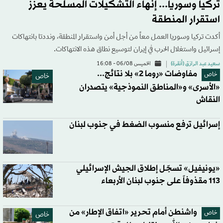
تركيا وسوريا... إنهاء التشكيلات المسلحة يعزز
استقرار المنطقة
أكدت تركيا وسوريا العمل معاً من أجل أمن واستقرار المنطقة، ونددتا بانتهاكات
إسرائيل واستغلال الحرب في إيران لتوسيع نطاق هذه الانتهاكات.
سعيد عبد الرازق (أنقرة)
الخميس 06/08 - 16:08
مفاوضات «روما 2» بلا نتائج...
خاص
خاص
«الأسرى» و«المناطق النموذجية» يتصدران
النقاش
إسرائيل ترفع منسوب الضغط في جنوب لبنان
«يونيفيل» تسجّل إطلاق الجيش الإسرائيلي
113 مقذوفاً على جنوب لبنان الأربعاء
واشنطن أمام تحرير «اتفاق الإطار» من
خاص
خاص