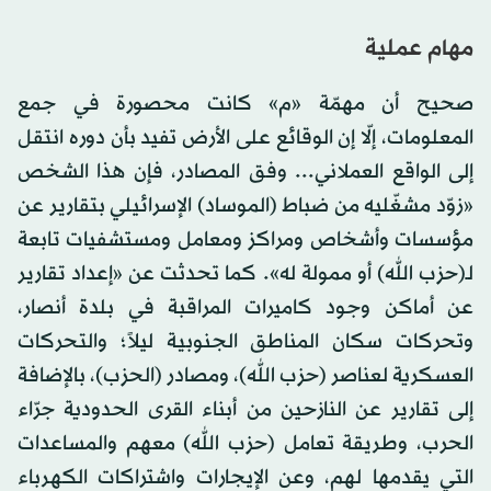
مهام عملية
صحيح أن مهمّة «م» كانت محصورة في جمع
المعلومات، إلّا إن الوقائع على الأرض تفيد بأن دوره انتقل
إلى الواقع العملاني... وفق المصادر، فإن هذا الشخص
«زوّد مشغّليه من ضباط (الموساد) الإسرائيلي بتقارير عن
مؤسسات وأشخاص ومراكز ومعامل ومستشفيات تابعة
لـ(حزب الله) أو ممولة له». كما تحدثت عن «إعداد تقارير
عن أماكن وجود كاميرات المراقبة في بلدة أنصار،
وتحركات سكان المناطق الجنوبية ليلاً؛ والتحركات
العسكرية لعناصر (حزب الله)، ومصادر (الحزب)، بالإضافة
إلى تقارير عن النازحين من أبناء القرى الحدودية جرّاء
الحرب، وطريقة تعامل (حزب الله) معهم والمساعدات
التي يقدمها لهم، وعن الإيجارات واشتراكات الكهرباء