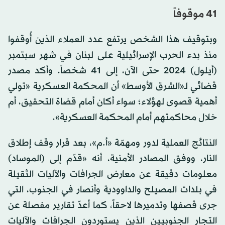
41 موقوفاً
وبتوقيف هذا الشخص يرتفع عدد العملاء الذين أُوقفوا
منذ بدء الحرب الإسرائيلية على لبنان في شهر سبتمبر
(أيلول) 2024 حتى الآن، إلى 41 شخصاً. وأكد مصدر
قضائي لـ«الشرق الأوسط» أن المحكمة العسكرية «تولي
أهمية قصوى لهؤلاء؛ سواء أكان أمام قضاة التحقيق، أم
خلال محاكمتهم أمام المحكمة العسكرية».
النتائج العملية لدور ومهمّة «أ.م»، بعد قرار وقف إطلاق
النار، ووفق المصادر الأمنية، أنه «قدّم إلى (الموساد)
معلومات دقيقة عن معارض الجرافات والآليات الثقيلة
في بلدات المصيلح والداوودية وأنصار في الجنوب، التي
جرى قصفها وتدميرها لاحقاً، كما أعدّ تقارير مفصلة عن
التجار الجنوبيين الذين يستوردون الجرافات والآليات