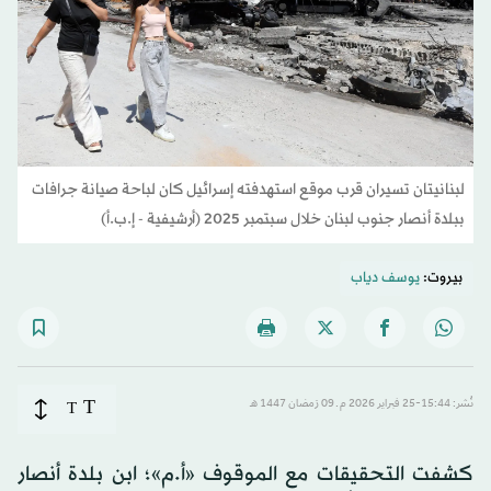
لبنانيتان تسيران قرب موقع استهدفته إسرائيل كان لباحة صيانة جرافات
ببلدة أنصار جنوب لبنان خلال سبتمبر 2025 (أرشيفية - إ.ب.أ)
بيروت:
يوسف دياب
T
نُشر: 15:44-25 فبراير 2026 م ـ 09 رَمضان 1447 هـ
T
كشفت التحقيقات مع الموقوف «أ.م»؛ ابن بلدة أنصار