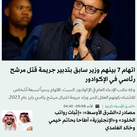
اتهام 7 بينهم وزير سابق بتدبير جريمة قتل مرشح
رئاسي في الإكوادور
وجّه مكتب الإدعاء العام في الإكوادور، السبت، الاتهام رسمياً لسبعة أشخاص
للاشتباه بكونهم العقل المدبر وراء جريمة اغتيال مرشح رئاسي بارز عام 2023.
«الشرق الأوسط» (كيتو)
الأحد 09/08 - 04:40
مصادر لـ«الشرق الأوسط»: «إثبات رواتب
الخلود» و«الإنجليزية» أطاحا بحاتم خيمي
وخالد الغامدي