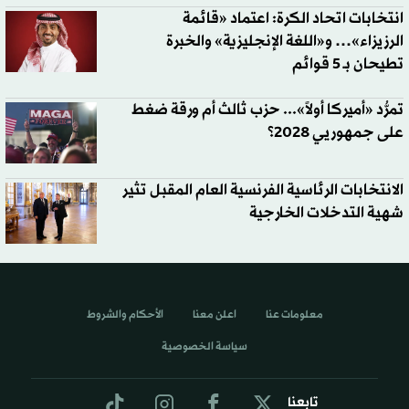
انتخابات اتحاد الكرة: اعتماد «قائمة
الرزيزاء»… و«اللغة الإنجليزية» والخبرة
تطيحان بـ 5 قوائم
تمرُّد «أميركا أولاً»... حزب ثالث أم ورقة ضغط
على جمهوريي 2028؟
الانتخابات الرئاسية الفرنسية العام المقبل تثير
شهية التدخلات الخارجية
معلومات عنا
اعلن معنا
الأحكام والشروط
سياسة الخصوصية
تابعنا