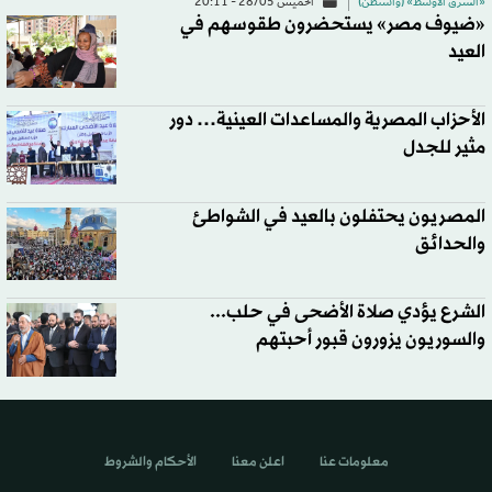
«الشرق الأوسط» (واشنطن)
الخميس 28/05 - 20:11
«ضيوف مصر» يستحضرون طقوسهم في
العيد
الأحزاب المصرية والمساعدات العينية… دور
مثير للجدل
المصريون يحتفلون بالعيد في الشواطئ
والحدائق
​الشرع يؤدي صلاة الأضحى في حلب...
والسوريون يزورون قبور أحبتهم
معلومات عنا
اعلن معنا
الأحكام والشروط