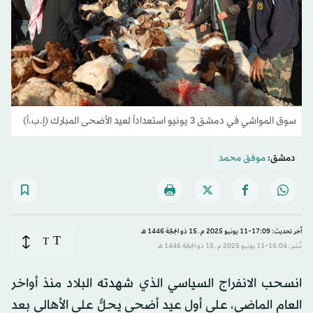
سوق المواشي في دمشق 3 يونيو استعداداً لعيد الأضحى المبارك (إ.ب.أ)
دمشق:
موفق محمد
آخر تحديث: 17:09-11 يونيو 2025 م ـ 15 ذو الحِجّة 1446 هـ
T
T
نُشر: 16:04-11 يونيو 2025 م ـ 15 ذو الحِجّة 1446 هـ
انسحب الانفراج السياسي الذي شهدته البلاد منذ أواخر
العام الماضي، على أول عيد أضحى يحلٌّ على الأهالي بعد