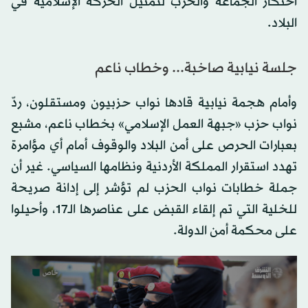
احتكار الجماعة والحزب لتمثيل الحركة الإسلامية في
البلاد.
جلسة نيابية صاخبة... وخطاب ناعم
وأمام هجمة نيابية قادها نواب حزبيون ومستقلون، ردّ
نواب حزب «جبهة العمل الإسلامي» بخطاب ناعم، مشبع
بعبارات الحرص على أمن البلاد والوقوف أمام أي مؤامرة
تهدد استقرار المملكة الأردنية ونظامها السياسي. غير أن
جملة خطابات نواب الحزب لم تؤشر إلى إدانة صريحة
للخلية التي تم إلقاء القبض على عناصرها الـ17، وأحيلوا
على محكمة أمن الدولة.