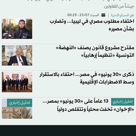
جيشاً من المقاولين
علي السراي (لندن)
السبت 25/07 - 00:29
اختفاء مطلوب مصري في ليبيا... وتضارب
بشأن مصيره
مقترح مشروع قانون يصنف «النهضة»
التونسية «تنظيماً إرهابياً»
ذكرى «30 يونيو» في مصر... احتفاء بالاستقرار
وسط الاضطرابات الإقليمية
13 عاماً على «30 يونيو» بمصر...
تحليل إخباري
تحليل إخباري
«الإخوان» تخفت محلياً وتتقلص دولياً