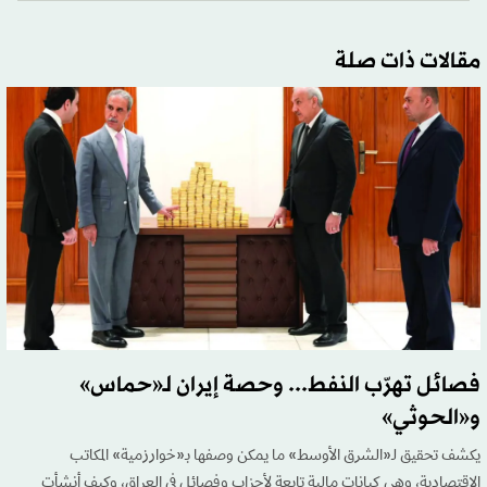
مقالات ذات صلة
فصائل تهرّب النفط... وحصة إيران لـ«حماس»
و«الحوثي»
يكشف تحقيق لـ«الشرق الأوسط» ما يمكن وصفها بـ«خوارزمية» المكاتب
الاقتصادية، وهي كيانات مالية تابعة لأحزاب وفصائل في العراق، وكيف أنشأت