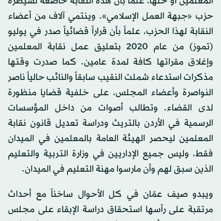
المعلمين أو حلها، علماً بأن هذه النقابة خاضعة لسيطرة
حزب «جبهة العمل الإسلامي». وينتمي آلاف من أعضاء
النقابة لهذا الحزب، علماً بأن قراراً قضائياً صدر في يوليو
(تموز) من عام 2020 بتعليق عمل نقابة المعلمين
وإغلاق مقراتها كافة لمدة عامين. كما صدرت وقتها
مذكرات استدعاء شملت النقيب سابقاً والنائب حالياً ناصر
النواصرة وأعضاء المجلس، على خلفية قضايا منظورة
لدى القضاء. وتطالب أصوات من داخل المؤسسات
الرسمية في الأردن بالتريث ودراسة تعديل قانون نقابة
المعلمين ليحصر الهيئة العامة بالمعلمين في الميدان
فقط، وليس جميع الإداريين في وزارة التربية والتعليم
الذين سبق لهم وأن مارسوا مهنة التعليم في الميدان.
ويبدو صيف عمّان في كل الأحوال ساخناً مع أحداث
مرتقبة على رأسها استحقاق دراسة الإبقاء على مجلس