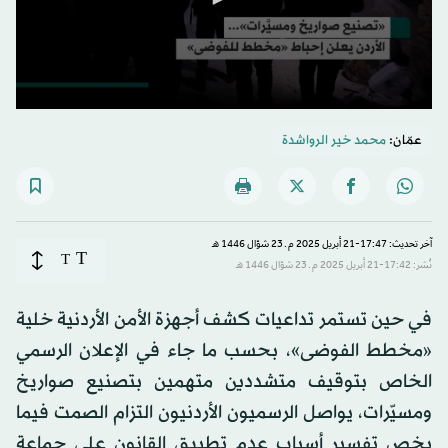
0
seconds
عمّان:
محمد خير الرواشدة
of
2
minutes,
25
seconds
آخر تحديث: 17:47-21 أبريل 2025 م ـ 23 شوّال 1446 هـ
T
T
نُشر: 17:42-21 أبريل 2025 م ـ 23 شوّال 1446 هـ
في حين تستمر تداعيات كشف أجهزة الأمن الأردنية خلية
«مخطط الفوضى»، بحسب ما جاء في الإعلان الرسمي
الخاص بتوقيف متشددين متهمين بتصنيع صواريخ
ومسيّرات، يواصل الرسميون الأردنيون التزام الصمت فيما
يخص تفسير أسباب عدم تطبيق القانون على جماعة