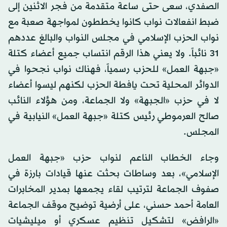
الصفدي، سعى حتى ساعة متقدمة من فجر الاثنين إلى
ضبط انفعالات نواب كانوا يخططون لمواجهة صعبة مع
نواب الحزب الإسلامي في مجلس النواب والبالغ عددهم
31 نائباً. ولا يعني هذا الرقم انتساب جميع أعضاء كتلة
«جبهة العمل» للحزب رسمياً، فهناك نواب نجحوا في
الدوائر المحلية تحت يافطة الحزب لكنهم ليسوا أعضاء
لا في حزب «الجبهة» ولا الجماعة، ومن هؤلاء النائب
صالح العرموطي رئيس كتلة «جبهة العمل» النيابية في
المجلس.
وجاء الخطاب الناعم لنواب حزب «جبهة العمل
الإسلامي»، بعد وساطات بحثت عنها قيادات بارزة في
صفوف الجماعة لترتيب لقاء يجمعها بمدير المخابرات
العامة أحمد حسني، على أرضية توضيح موقف الجماعة
«الرافض» لتشكيل تنظيم عسكري أو ميليشيات