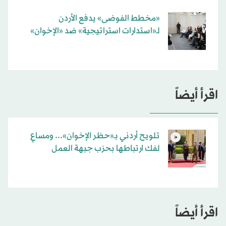
«مخطط الفوضى» يدفع الأردن
لـ«استدارات استراتيجية» ضد «الإخوان»
اقرأ أيضاً
تلويح أردني بـ«حظر الإخوان»... ومساعٍ
لفك ارتباطها بحزب جبهة العمل
اقرأ أيضاً