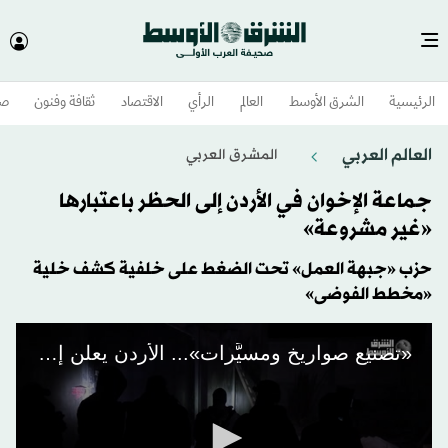
الرئيسية
الشرق الأوسط​
العالم
الرأي
الاقتصاد
ثقافة وفنون
صح
العالم العربي
المشرق العربي
جماعة الإخوان في الأردن إلى الحظر باعتبارها
«غير مشروعة»
حزب «جبهة العمل» تحت الضغط على خلفية كشف خلية
«مخطط الفوضى»
«تصنيع صواريخ ومسيَّرات»... الأردن يعلن إحباط «مخطط للفوضى»