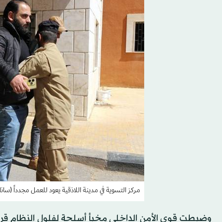
مركز التسوية في مدينة اللاذقية يعود للعمل مجدداً (سانا
وضبطت قوى الأمن الداخلي مخبأ أسلحة لفلول النظام قرب