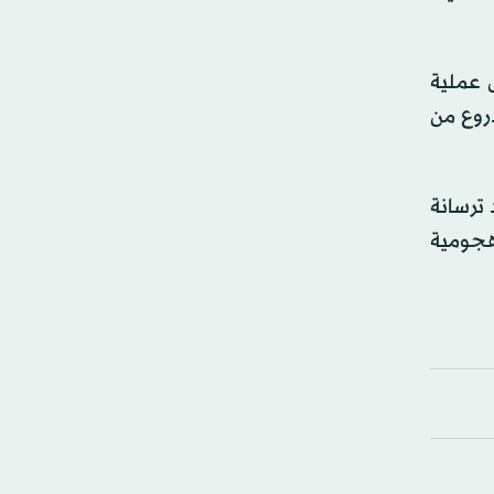
 عملية
روع من
ترسانة
 هجومية