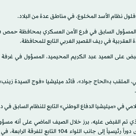
ة فلول نظام الأسد المخلوع، في مناطق عدة من البلاد.
ب، المسؤول السابق في فرع الأمن العسكري بمحافظة حمص ف
دة العقربية في ريف القصير الغربي التابع للمحافظة.
القبض على العميد عبد الكريم المحيميد، المسؤول في غرفة 
لملقب بـ«الحاج جواد»، قائد ميليشيا «فوج السيدة زينب» 
في «ميليشيا الدفاع الوطني» التابع للنظام السابق في دير 
الذي تم القبض عليه، برز خلال الصيف الماضي على أنه مسؤو
العمليات في مكتب العشائر التابع لنظام الأسد، حيث أدى دوراً رئيسياً إلى جانب اللواء 104 التا