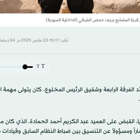
 قرية المضابع بريف حمص الشرقي (الداخلية السورية)
نُشر: 15:17-23 مارس 2025 م ـ 24 رَمضان 1446 هـ
T
T
ئد الفرقة الرابعة وشقيق الرئيس المخلوع، كان يتولى مهمة 
، القبض على العميد عبد الكريم أحمد الحمادة، الذي كان مدي
راً ومسؤولاً عن التنسيق بين ضباط النظام السابق وقيادات