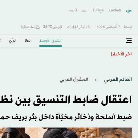
عربي
English
Türkçe
اردو
فارسى
الجمعة,
7 أغسطس 2026
-
23 صفَر 1448 هـ
الرياض
℃
36
سماء صافية
الشرق الأوسط​
العالم
الرأي
ا
تفشي الكوليرا في تشاد يودي بحياة 13 شخصا
آخر الأخبار
العالم العربي
المشرق العربي
اعتقال ضابط التنسيق بين نظا
ضبط أسلحة وذخائر مخبَّأة داخل بئر بريف ح