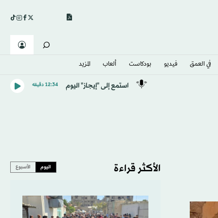
في العمق
فيديو
بودكاست
ألعاب
المزيد
استمع إلى "إيجاز" اليوم
12:34 دقيقه
الأكثر قراءة
اليوم
الأسبوع