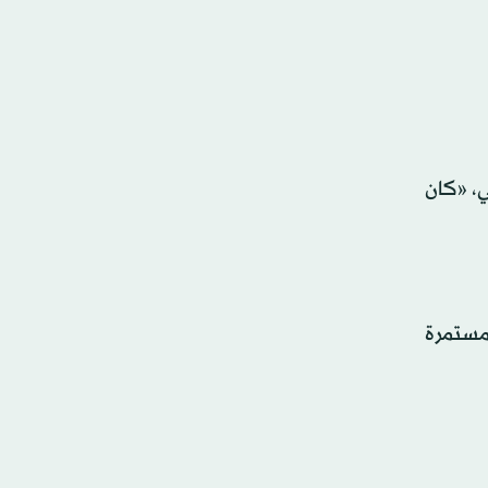
، «كان
لمستمرة