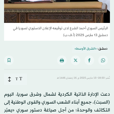
الرئيس السوري أحمد الشرع لدى توقيعه الإعلان الدستوري لسوريا في
دمشق 13 مارس 2025 (أ.ف.ب)
دمشق:
«الشرق الأوسط»
T
نُشر: 18:50-15 مارس 2025 م ـ 16 رَمضان 1446 هـ
T
دعت الإدارة الذاتية الكردية لشمال وشرق سوريا، اليوم
(السبت)، جميع أبناء الشعب السوري والقوى الوطنية إلى
التكاتف والوحدة؛ من أجل صياغة دستور سوري «يعبّر