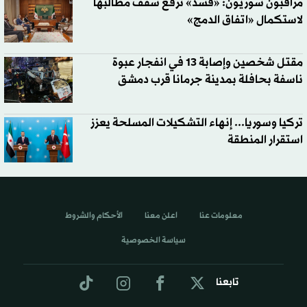
مراقبون سوريون: «قسد» ترفع سقف مطالبها
لاستكمال «اتفاق الدمج»
مقتل شخصين وإصابة 13 في انفجار عبوة
ناسفة بحافلة بمدينة جرمانا قرب دمشق
تركيا وسوريا... إنهاء التشكيلات المسلحة يعزز
استقرار المنطقة
معلومات عنا
اعلن معنا
الأحكام والشروط
سياسة الخصوصية
تابعنا