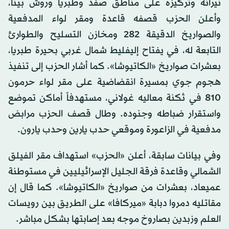
نيرانه وتركيزه على مناطق صفد وطبريا وروش بينا،
وأعلن الحزب قصفه قاعدة ومقر لواء المدفعية
والصواريخ الدقيقة 282 ومخازن التسليح والطوارئ
التابعة له، في يفتاح إليفليط شمال غربي بحيرة طبريا،
بعشرات صواريخ «الكاتيوشا». كما أشار الحزب إلى تنفيذ
هجوم جوي بمسيرة انقضاضية على مقر لواء حرمون
810 في ثكنة معاليه غولاني، مستهدفاً أماكن تموضع
واستقرار ضباطه وجنوده. وطال قصف الحزب مرابض
مدفعية في الزاعورة وموقعي حدب يارين وحدب يارون.
وفي بيانات سابقة، أعلن «الحزب» استهداف مقر الفيلق
الشمالي وقاعدة فرقة الجليل الإسرائيليين في مستوطنة
عميعاد، بعشرات من صواريخ «الكاتيوشا». كما قال إن
مقاتليه دمروا دبابة «ميركافا» على الطريق بين رويسات
العلم وزبدين بصاروخ موجه بعد إصابتها بشكل مباشر.