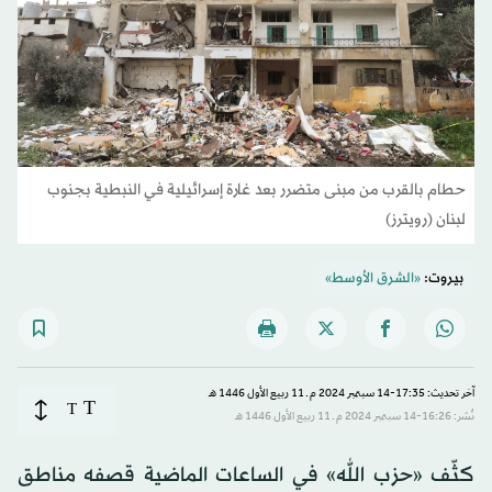
حطام بالقرب من مبنى متضرر بعد غارة إسرائيلية في النبطية بجنوب
لبنان (رويترز)
بيروت:
«الشرق الأوسط»
آخر تحديث: 17:35-14 سبتمبر 2024 م ـ 11 ربيع الأول 1446 هـ
T
T
نُشر: 16:26-14 سبتمبر 2024 م ـ 11 ربيع الأول 1446 هـ
كثّف «حزب الله» في الساعات الماضية قصفه مناطق