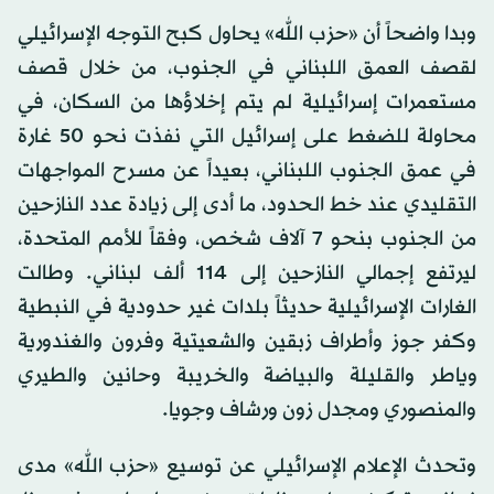
وبدا واضحاً أن «حزب الله» يحاول كبح التوجه الإسرائيلي
لقصف العمق اللبناني في الجنوب، من خلال قصف
مستعمرات إسرائيلية لم يتم إخلاؤها من السكان، في
محاولة للضغط على إسرائيل التي نفذت نحو 50 غارة
في عمق الجنوب اللبناني، بعيداً عن مسرح المواجهات
التقليدي عند خط الحدود، ما أدى إلى زيادة عدد النازحين
من الجنوب بنحو 7 آلاف شخص، وفقاً للأمم المتحدة،
ليرتفع إجمالي النازحين إلى 114 ألف لبناني. وطالت
الغارات الإسرائيلية حديثاً بلدات غير حدودية في النبطية
وكفر جوز وأطراف زبقين والشعيتية وفرون والغندورية
وياطر والقليلة والبياضة والخريبة وحانين والطيري
والمنصوري ومجدل زون ورشاف وجويا.
وتحدث الإعلام الإسرائيلي عن توسيع «حزب الله» مدى