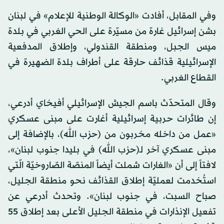
وفي المقابل، أفادت «الوكالة الوطنية للإعلام» في لبنان
بشن إسرائيل غارة من مسيّرة على الحي الغربي في بلدة
ميس الجبل، ومنطقة القندولي، وإطلاق المدفعية
الإسرائيلية قذائف حارقة على أطراف بلدة الضهيرة في
القطاع الغربي.
وقال المتحدّث باسم الجيش الإسرائيلي أفيخاي أدرعي،
إن طائرات حربية إسرائيلية أغارت على مبنى عسكري
«عمل من داخله مخربون من (حزب الله)، بالإضافة إلى
مبنى عسكري آخر لـ(حزب الله) في بليدا جنوب لبنان»،
لافتاً إلى أن «الغارات شملت أيضاً المنصّة الصّاروخيّة الّتي
استُخدمت لعمليّة إطلاق القذائف نحو منطقة الجليل،
صباح السبت، في جنوب لبنان». وتحدث أدرعي عن
تفعيل الإنذارات في منطقة الجليل الأعلى بعد إطلاق 55