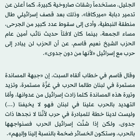
الجليل، مستخدماً رشقات صاروخية كبيرة، كما أعلن عن
تدمير دبابة «ميركافا»، وذلك بعد قصف إسرائيلي طال
منطقة النبطية، وأدى إلى سقوط عدد كبير من الجرحى،
مساء الجمعة، بينما كان لافتاً حديث نائب أمين عام
الحزب الشيخ نعيم قاسم، عن أن الحزب لن يبادر إلى
حرب مع إسرائيل «لأنها من دون جدوى».
وقال قاسم في خطاب ألقاه السبت، إن «جبهة المساندة
مستمرة في لبنان طالما الحرب في غزَّة مستمرة، وتزيد
وتيرة هذه المساندة كلما زادت إسرائيل من عدوانها، وأمَّا
التهديد بالحرب علينا في لبنان فهو لا يخيفنا (...)
وليست لدينا خطة للمبادرة في حرب لأنَّنا لا نجدها ذات
جدوى، ولكن إذا شنَّت إسرائيل الحرب فسنواجهها
بالحرب، وستكون الخسائر ضخمة بالنسبة إلينا وإليهم».