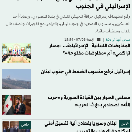
الإسرائيلي في الجنوب
رفع استهداف إسرائيل جرافة للجيش اللبناني في بلدة المنصوري، وإصابة أحد
العسكريين، منسوب التصعيد في جنوب لبنان، بالتزامن مع تفجيرات وقصف طال
بلدات ومنشآت مائية.
صبحي أمهز (بيروت)
الجمعة 07/08 - 15:54
المفاوضات اللبنانية - الإسرائيلية... «مسار
تراكمي» أم «مفاوضات مفتوحة»؟
إسرائيل ترفع منسوب الضغط في جنوب لبنان
مساعي الحوار بين القيادة السورية و«حزب
الله» تصطدم بـ«إرث الحرب»
لبنان وسوريا يفعلان آلية تنسيق أمني
خاص
خاص
لمكافحة الإرهاب والتهريب