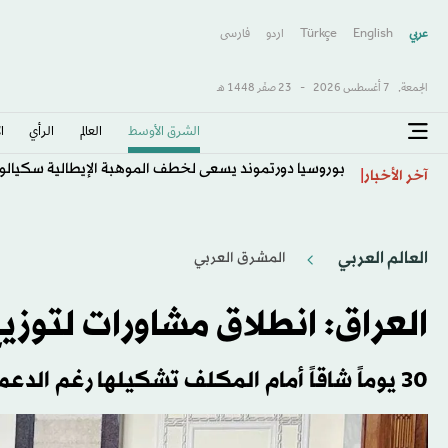
عربي
English
Türkçe
اردو
فارسى
الجمعة,
7 أغسطس 2026
-
23 صفَر 1448 هـ
الشرق الأوسط​
العالم
الرأي
ا
بوروسيا دورتموند يسعى لخطف الموهبة الإيطالية سكيالو
آخر الأخبار
العالم العربي
المشرق العربي
العراق: انطلاق مشاورات لتوزيع
30 يوماً شاقاً أمام المكلف تشكيلها رغم الدعم السياسي