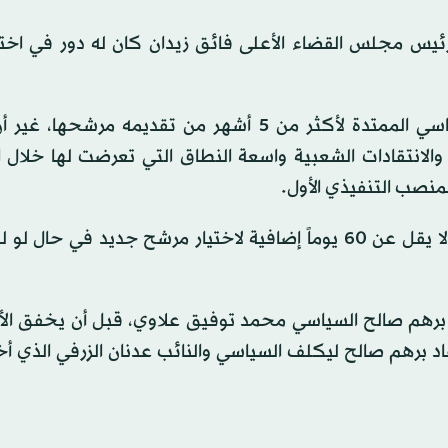
رئيس مجلس القضاء الأعلى فائق زيدان كان له دور في اختي
ورغم نجاح القوى الإطارية في تجاوز حالة الانسداد السياسي الممتدة لأكثر من 5 أشهر من تقديمه
 والانتقادات الشعبية واسعة النطاق التي تعرضت لها خلال ا
منصب التنفيذي الأول.
وحسب بعض المراقبين، فان ترشيح الزيدي سيمنحها ما لا يقل عن 60 يوماً إضافية لاختيار مرشح جديد في
جمهورية الأسبق برهم صالح السياسي محمد توفيق علاوي، قبل أن يخفق ا
عاد برهم صالح ليكلف السياسي والنائب عدنان الزرفي الذي 