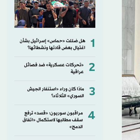
1
هل ضللت «حماس» إسرائيل بشأن
اغتيال بعض قادتها ونشطائها؟
2
«تحركات عسكرية» ضد فصائل
عراقية
3
ماذا كان وراء «استنفار الجيش
السوري» الثلاثاء؟
4
مراقبون سوريون: «قسد» ترفع
سقف مطالبها لاستكمال «اتفاق
الدمج»