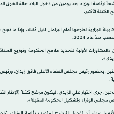
 لرئاسة الوزراء بعد يومين من دخول البلاد حالة الخرق ال
 الكتلة الأكبر.
ر حاسمة تمتد لـ30 يوماً لاختيار الكابينة الوزارية لطرحها أمام البرلمان لنيل ثقته. وإذا ما
ب منذ عام 2004.
ن «المشاورات الأولية لتحديد ملامح الحكومة وتوزيع الحقا
زيدي».
لاثنين، بحضور رئيس مجلس القضاء الأعلى فائق زيدان، ورئي
ة.
حين، جرى اختيار علي الزيدي، ليكون مرشح كتلة (الإطار الت
س مجلس الوزراء وتشكيل الحكومة المقبلة».
لأنهما سبق أن تقدما للترشيح لمنصب رئاسة الوزراء، ثمّن 