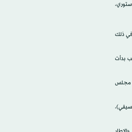
دستوري،
 نجح في ذلك
ئب بدأت
س مجلس
نسيقي)،
«الإطار