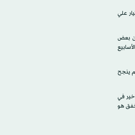
ار علي
 مرشحها، غير أن بعض
لأسابيع
 حال لو لم ينجح
لأخير في
أخفق هو