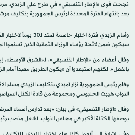
نجحت قوى «الإطار التنسيقي» في طرح علي الزيدي، مرشحاً
بعد بانتهاء الفترة المحددة لرئيس الجمهورية بتكليف مرشح
وأمام الزيدي فترة اختبا
سيكون ضمن لائحة رؤساء الوزراء الثمانية الذين تسنموا المنص
وقال أعضاء من «الإطار التنسيقي»، لـ«الشرق الأوسط»، إ
بالفعل»، لكنهم استبعدوا أن «يكون الطريق معبداً أمام ال
وقام رئيس الجمهورية نزار آميدي بتكليف الزيدي مساء ا
النواب هيبت الحلبوسي ومجموعة من قادة الكتل السياسي
وقال «الإطار التنسيقي» في بيان: «بعد تدارس أسماء المرش
بوصفها الكتلة الأكبر في مجلس النواب، لشغل منصب رئي
وفي إشارة إلى أنهما كانا وراء اختيار الزيدي للتكليف 