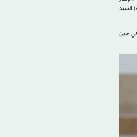
) السيد
 في حين