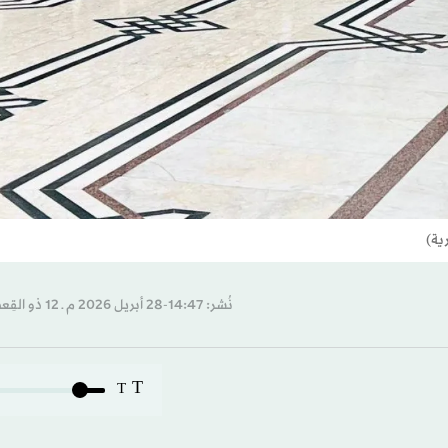
ية)
نُشر: 14:47-28 أبريل 2026 م ـ 12 ذو القِعدة 1447 هـ
T
T