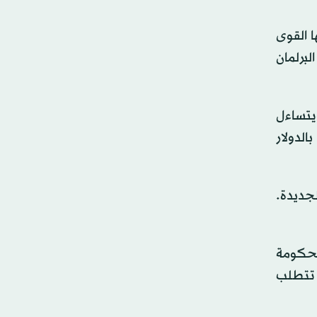
 القوى
برلمان
يتساءل
لدولار
لجديدة.
لحكومة
ة تتطلب