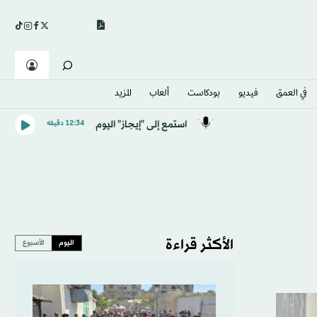
في العمق
فيديو
بودكاست
ألعاب
المزيد
استمع إلى "إيجاز" اليوم
12:34 دقيقه
الأكثر قراءة
اليوم
الأسبوع