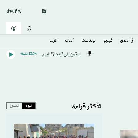
في العمق
فيديو
بودكاست
ألعاب
المزيد
استمع إلى "إيجاز" اليوم
12:34 دقيقه
الأكثر قراءة
اليوم
الأسبوع