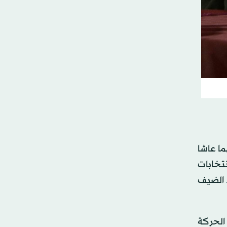
ا عاشا
د شاليط عام 2011، وخاضا غمار انتخابات
 الضيف
 الحركة