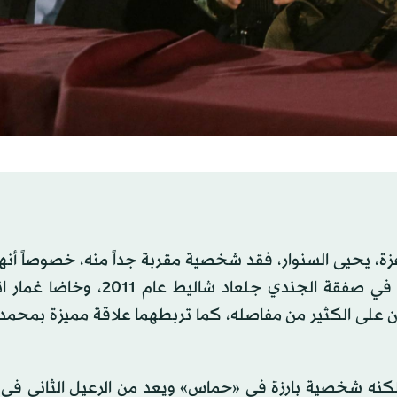
 يحيى السنوار، فقد شخصية مقربة جداً منه، خصوصاً أنهم
معاً في السجون الإسرائيلية لسنوات طويلة، وحُررا سوياً في صفقة الجندي جلعا
ن على الكثير من مفاصله، كما تربطهما علاقة مميزة بمحمد
، لكنه شخصية بارزة في «حماس» ويعد من الرعيل الثاني في