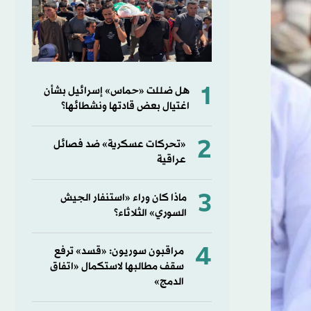
1
هل ضللت «حماس» إسرائيل بشأن
اغتيال بعض قادتها ونشطائها؟
2
«تحركات عسكرية» ضد فصائل
عراقية
3
ماذا كان وراء «استنفار الجيش
السوري» الثلاثاء؟
4
مراقبون سوريون: «قسد» ترفع
سقف مطالبها لاستكمال «اتفاق
الدمج»