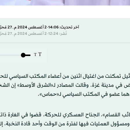
آخر تحديث: 14:06-2 أغسطس 2024 م ـ 27 مُحرَّم 1446 هـ
نُشر: 12:24-2 أغسطس 2024 م ـ 27 مُحرَّم 1446 هـ
T
T
رض في مدينة غزة. وقالت المصادر لـ«الشرق الأوسط» إن الش
لاهما عضو في المكتب السياسي لـ«حماس».
ن عسكريين من «كتائب القسام»، الجناح العسكري للحركة، قضوا في الغارة ذا
ومسؤول العمليات فيها لفترة من الوقت وأحد قادة النخبة، إ