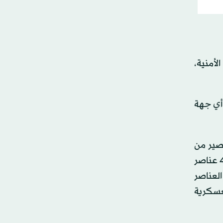
لأمنية،
 أي جهة
مصير من
بداخله، إلا أنهم قضوا بداخله نتيجة السموم الكبيرة الناجمة عن الصواريخ التي تستخدمها إسرائيل. ولاحقاً تم تكليف 4 عناصر
لعناصر
عسكرية