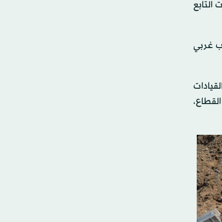
التابع
ب غربي
لقيادات
لقطاع،