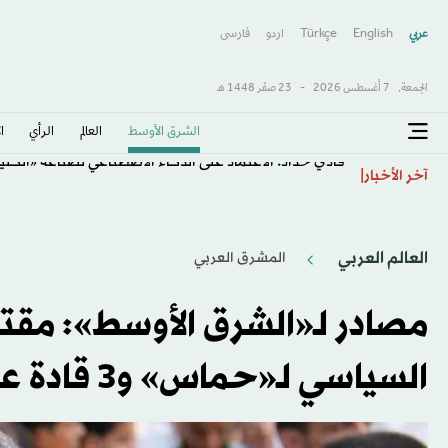
عربي
English
Türkçe
اردو
فارسى
الجمعة,
7 أغسطس 2026
-
23 صفَر 1448 هـ
الشرق الأوسط​
العالم
الرأي
ا
فادي حداد: الاعتماد على الذكاء الاصطناعي لصناعة «الكل
آخر الأخبار
العالم العربي
المشرق العربي
مصادر لـ«الشرق الأوسط»: مقت
السياسي لـ«حماس» و3 قادة عسكريين في غارة بغزة