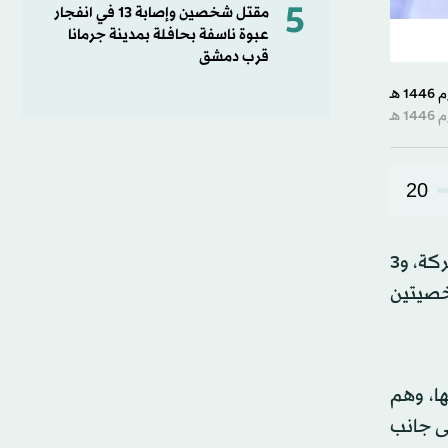
5
مقتل شخصين وإصابة 13 في انفجار
عبوة ناسفة بحافلة بمدينة جرمانا
قرب دمشق
20
كشفت مصادر قريبة من حركة «حماس»، الجمعة، أن إسرائيل تمكنت من اغتيال اثنين من أعضاء المكتب السياسي للحركة، و3
خصيتين
تها، وهم
لى جانب