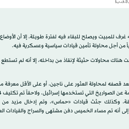
 (أ.ف.ب)
رف للمبيت ويصلح للبقاء فيه لفترة طويلة، إلا أن الأوضاع ا
ً من أجل محاولة تأمين قيادات سياسية وعسكرية فيه.
 هناك محاولات حثيثة لإنقاذ من بداخله، إلا أنه لم تستطع
نفق بعد قصفه لمحاولة العثور على ناجين، أو على الأقل معرفة 
بقة، وكذلك جثث قيادات «حماس»، وتم إدخال مزيد من ا
 إلى أنه تم مساء الخميس دفن مشتهى والسراج والقيادات ال