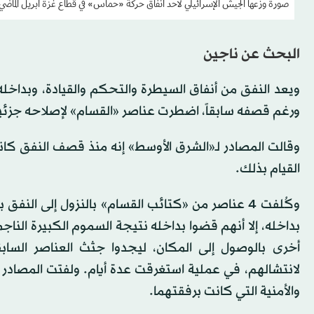
صورة وزعها الجيش الإسرائيلي لأحد أنفاق حركة «حماس» في قطاع غزة أبريل الماضي
البحث عن ناجين
ويعد النفق من أنفاق السيطرة والتحكم والقيادة، وبداخله غ
ورغم قصفه سابقاً، اضطرت عناصر «القسام» لإصلاحه جزئيا
وقالت المصادر لـ«الشرق الأوسط» إنه منذ قصف النفق كانت
القيام بذلك.
وكُلفت 4 عناصر من «كتائب القسام» بالنزول إلى ال
أخرى بالوصول إلى المكان، ليجدوا جثث العناصر السا
لانتشالهم، في عملية استغرقت عدة أيام. ولفتت المصادر
والأمنية التي كانت برفقتهما.