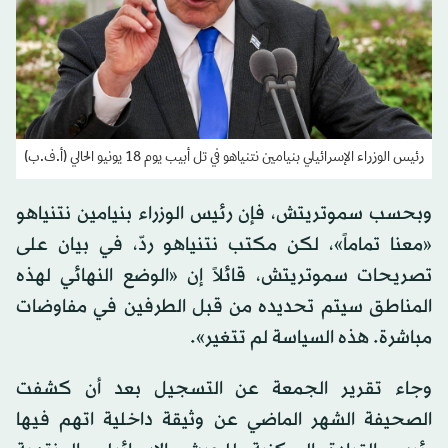
رئيس الوزراء الإسرائيلي بنيامين نتنياهو في تل أبيب يوم 18 يونيو الحالي (أ.ف.ب)
وبحسب سموتريتش، فإن رئيس الوزراء بنيامين نتنياهو
«معنا تماماً»، لكن مكتب نتنياهو ردّ، في بيان على
تصريحات سموتريتش، قائلاً إن «الوضع النهائي لهذه
المناطق سيتم تحديده من قبل الطرفين في مفاوضات
مباشرة. هذه السياسة لم تتغير».
وجاء تقرير الجمعة عن التسجيل بعد أن كشفت
الصحيفة الشهر الماضي عن وثيقة داخلية اتهم فيها