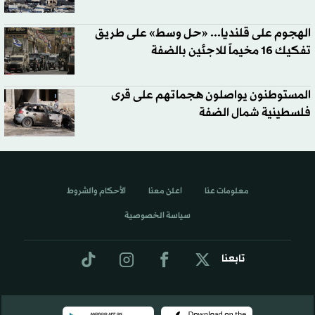
الهجوم على قلنديا... «حل وسط» على طريق
تفكيك 16 مخيماً للاجئين بالضفة
المستوطنون يواصلون هجماتهم على قرى
فلسطينية شمال الضفة
معلومات عنا
اعلن معنا
الأحكام والشروط
سياسة الخصوصية
تابعنا