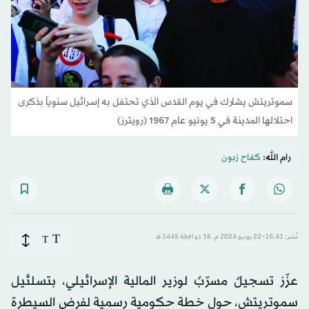
سموتريتش يشارك في يوم القدس الذي تحتفل به إسرائيل سنوياً بذكرى
احتلالها المدينة في 5 يونيو عام 1967 (رويترز)
رام الله:
كفاح زبون
T
نُشر: 16:41-22 يونيو 2024 م ـ 16 ذو الحِجّة 1445 هـ
T
عزّز تسجيلٌ مسرّبٌ لوزير المالية الإسرائيلي، بتسلئيل
سموتريتش، حول خطة حكومية رسمية لفرض السيطرة