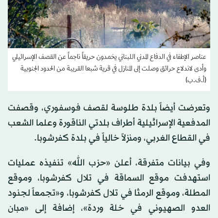
عناصر الإطفاء في الدفاع المدني اللبناني يخمدون حريقاً ناجماً عن القصف الإسرائيلي
وأدى لاندلاع حرائق وصلت إلى المنازل في قرية شبعا القريبة من الحدود الجنوبية
(أ.ف.ب)
وتعرضت أيضاً بلدة طلوسة لقصف فوسفوري، وقصفت
المدفعية الإسرائيلية أطراف بلدتي الناقورة وعلما الشعب
في القطاع الغربي، ومنزلاً خالياً في بلدة كفرشوبا.
وفي بيانات متفرقة، أعلن «حزب الله» تنفيذه عمليات
استهدفت موقع السماقة في تلال كفرشوبا، وموقع
المطلة، وموقع الرمثا في تلال كفرشوبا، و«تجمعاً لجنود
العدو الصهيوني في خلة ‏وردة»، إضافة إلى «مبان