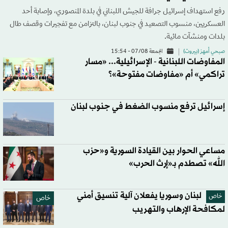
رفع استهداف إسرائيل جرافة للجيش اللبناني في بلدة المنصوري، وإصابة أحد
العسكريين، منسوب التصعيد في جنوب لبنان، بالتزامن مع تفجيرات وقصف طال
بلدات ومنشآت مائية.
صبحي أمهز (بيروت)
الجمعة 07/08 - 15:54
المفاوضات اللبنانية - الإسرائيلية... «مسار
تراكمي» أم «مفاوضات مفتوحة»؟
إسرائيل ترفع منسوب الضغط في جنوب لبنان
مساعي الحوار بين القيادة السورية و«حزب
الله» تصطدم بـ«إرث الحرب»
لبنان وسوريا يفعلان آلية تنسيق أمني
خاص
خاص
لمكافحة الإرهاب والتهريب