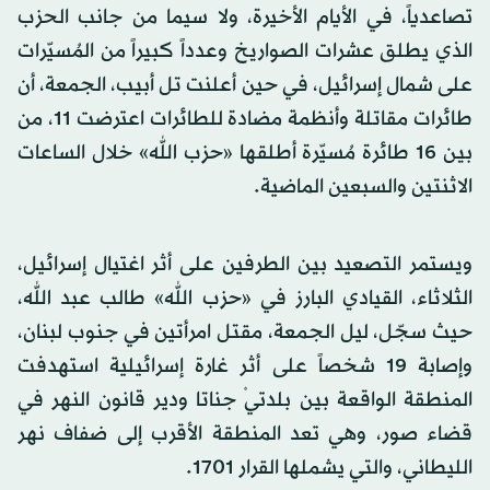
تصاعدياً، في الأيام الأخيرة، ولا سيما من جانب الحزب
الذي يطلق عشرات الصواريخ وعدداً كبيراً من المُسيّرات
على شمال إسرائيل، في حين أعلنت تل أبيب، الجمعة، أن
طائرات مقاتلة وأنظمة مضادة للطائرات اعترضت 11، من
بين 16 طائرة مُسيّرة أطلقها «حزب الله» خلال الساعات
الاثنتين والسبعين الماضية.
ويستمر التصعيد بين الطرفين على أثر اغتيال إسرائيل،
الثلاثاء، القيادي البارز في «حزب الله» طالب عبد الله،
حيث سجّل، ليل الجمعة، مقتل امرأتين في جنوب لبنان،
وإصابة 19 شخصاً على أثر غارة إسرائيلية استهدفت
المنطقة الواقعة بين بلدتيْ جناتا ودير قانون النهر في
قضاء صور، وهي تعد المنطقة الأقرب إلى ضفاف نهر
الليطاني، والتي يشملها القرار 1701.