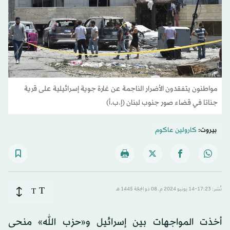
مواطنون يتفقدون الأضرار الناجمة عن غارة جوية إسرائيلية على قرية
جناتا في قضاء صور جنوب لبنان (إ.ب.أ)
بيروت:
كارولين عاكوم
T
نُشر: 17:23-14 يونيو 2024 م ـ 08 ذو الحِجّة 1445 هـ
T
أخذت المواجهات بين إسرائيل و«حزب الله» منحى