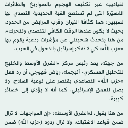
لقيادييه عبر تكثيف الهجوم بالصواريخ والطائرات
المُسيّرة التي لم تستطع القبة الحديدية التصدي لها
لسببين؛ هما كثافة النيران وقرب المرابض من الحدود،
بحيث لا يكون عندها الوقت الكافي لتتصدى وتتحرك»،
من هنا يتحدث شحيتلي عن مؤشرات ردعية يقوم بها
«حزب الله» كي لا تفكر إسرائيل بالدخول في الحرب.
من جهته، يعد رئيس مركز «الشرق الأوسط والخليج
للتحليل العسكري- أنيجما»، رياض قهوجي، أن رد فعل
«حزب الله» التصاعدي يقتصر على نوعية السلاح، ولا
يصل للعمق الإسرائيلي، كما أنه لا يؤدي إلى خسائر
كبيرة.
من هنا يقول، لـ«الشرق الأوسط»: «إن المواجهات لا تزال
ضمن قواعد الاشتباك، ولا تزال ردود (حزب الله) ضمن