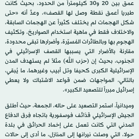
عمق بين 20 و30 كيلومتراً من الحدود، بحيث كانت
طبريا أعمق نقطة وصل لها القصف»، وعدَّ أنه «حتى
شكل الهجمات لم يختلف كثيراً عن الهجمات السابقة،
والاختلاف فقط في ماهية استخدام الصواريخ، وتكثيف
الهجوم بها وبالطائرات المُسيّرة، وأضرارها تبقى محدودة،
مقارنة بالأضرار التي يسببها القصف الإسرائيلي في
الجنوب، بحيث إن (حزب الله) مثلاً لم يستهدف المدن
الإسرائيلية الكبرى كحيفا وتل أبيب وغيرهما، ما يُبقي،
بالتالي، المواجهات ضمن قواعد الاشتباك ولا يعطي
إسرائيل مبرراً للتصعيد الكبير».
وميدانياً، استمر التصعيد على حاله، الجمعة، حيث أطلق
الجيش الإسرائيلي قذائف فوسفورية باتجاه فِرق الدفاع
المدني التي كانت تعمل على إخماد الحرائق في بلدة
حولا، التي وصلت نيرانها إلى المنازل، ما أدى إلى حالات