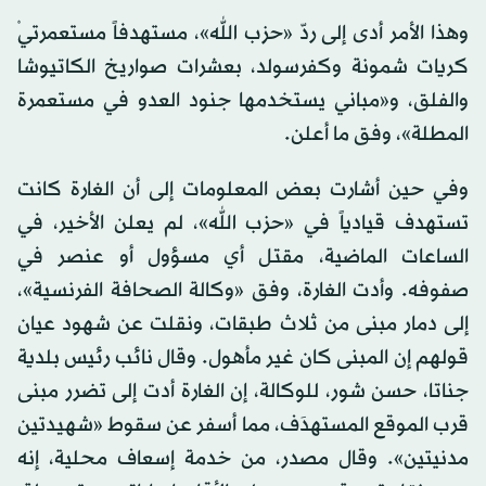
وهذا الأمر أدى إلى ردّ «حزب الله»، مستهدفاً مستعمرتيْ
كريات ‏‏شمونة وكفرسولد، بعشرات صواريخ الكاتيوشا
والفلق، و«مباني ‏‏يستخدمها جنود العدو في مستعمرة
المطلة»، وفق ما أعلن.
وفي حين أشارت بعض المعلومات إلى أن الغارة كانت
تستهدف قيادياً في «حزب الله»، لم يعلن الأخير، في
الساعات الماضية، مقتل أي مسؤول أو عنصر في
صفوفه. وأدت الغارة، وفق «وكالة الصحافة الفرنسية»،
إلى دمار مبنى من ثلاث طبقات، ونقلت عن شهود عيان
قولهم إن المبنى كان غير مأهول. وقال نائب رئيس بلدية
جناتا، حسن شور، للوكالة، إن الغارة أدت إلى تضرر مبنى
قرب الموقع المستهدَف، مما أسفر عن سقوط «شهيدتين
مدنيتين». وقال مصدر، من خدمة إسعاف محلية، إنه