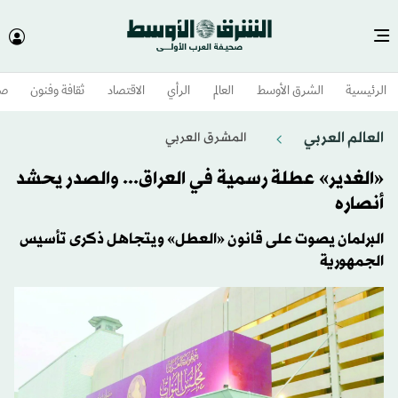
الرئيسية
الشرق الأوسط​
العالم
الرأي
الاقتصاد
ثقافة وفنون
صح
العالم العربي
المشرق العربي
«الغدير» عطلة رسمية في العراق... والصدر يحشد
أنصاره
البرلمان يصوت على قانون «العطل» ويتجاهل ذكرى تأسيس
الجمهورية