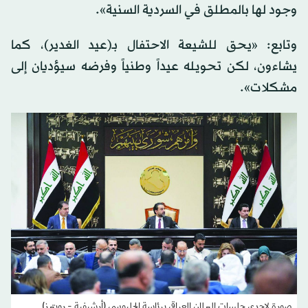
وجود لها بالمطلق في السردية السنية».
وتابع: «يحق للشيعة الاحتفال بـ(عيد الغدير)، كما
يشاءون، لكن تحويله عيداً وطنياً وفرضه سيؤديان إلى
مشكلات».
صورة لإحدى جلسات البرلمان العراقي برئاسة الحلبوسي (أرشيفية - رويترز)