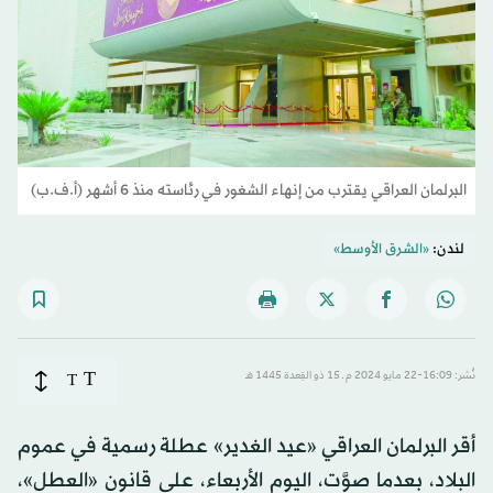
البرلمان العراقي يقترب من إنهاء الشغور في رئاسته منذ 6 أشهر (أ.ف.ب)
لندن:
«الشرق الأوسط»
T
نُشر: 16:09-22 مايو 2024 م ـ 15 ذو القِعدة 1445 هـ
T
أقر البرلمان العراقي «عيد الغدير» عطلة رسمية في عموم
البلاد، بعدما صوَّت، اليوم الأربعاء، على قانون «العطل»،