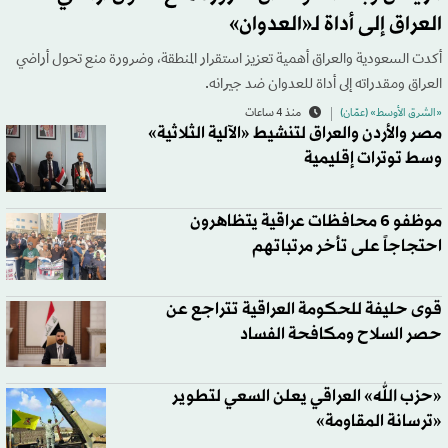
العراق إلى أداة لـ«العدوان»
أكدت السعودية والعراق أهمية تعزيز استقرار المنطقة، وضرورة منع تحول أراضي
العراق ومقدراته إلى أداة للعدوان ضد جيرانه.
«الشرق الأوسط» (عمّان)
منذ 4 ساعات
مصر والأردن والعراق لتنشيط «الآلية الثلاثية»
وسط توترات إقليمية
موظفو 6 محافظات عراقية يتظاهرون
احتجاجاً على تأخر مرتباتهم
قوى حليفة للحكومة العراقية تتراجع عن
حصر السلاح ومكافحة الفساد
«حزب الله» العراقي يعلن السعي لتطوير
«ترسانة المقاومة»