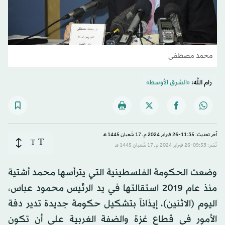
محمد مصطفى
رام الله:
«الشرق الأوسط»
آخر تحديث: 11:35-26 فبراير 2024 م ـ 17 شَعبان 1445 هـ
T
T
نُشر: 09:53-26 فبراير 2024 م ـ 17 شَعبان 1445 هـ
وضعت الحكومة الفلسطينية التي يترأسها محمد أشتية
منذ عام 2019 استقالتها في يد الرئيس محمود عباس،
اليوم (الاثنين)، إيذاناً بتشكيل حكومة جديدة تدير دفة
الأمور في قطاع غزة والضفة الغربية على أن تكون