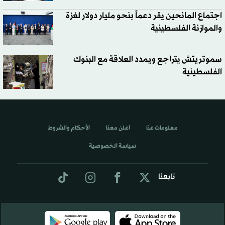
اجتماع المانحين يقر دعماً بنحو مليار دولار لغزة
والموازنة الفلسطينية
سموتريتش يتراجع ويمدد العلاقة مع البنوك
الفلسطينية
معلومات عنا
اعلن معنا
الأحكام والشروط
سياسة الخصوصية
تابعنا