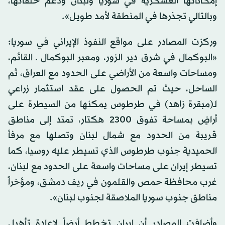
إمكاناتها العسكرية في سوريا ولبنان ودعم حلفائها،
وبالتالي تجذرها في المنطقة لأمد طويل».
وركزت المصادر على مواقع النفوذ الإيراني في سوريا:
«البوكمال في شرق دير الزور، ومعبر البوكمال ـ القائم،
ومساحات واسعة من الأراضي على الحدود مع العراق، ثم
الساحل، حيث تم الحصول على عقد استثمار زراعي
لـ(مبقرة زاهد) في طرطوس يمكنها من السيطرة على
أراضٍ بمساحة تفوق 2300 هكتار، تمتد إلى مناطق
قريبة من الحدود مع شمال لبنان وتصلها مع مرفأ
الحميدية جنوب طرطوس الذي تسيطر عليه روسيا، كما
تسيطر إيران على مساحات واسعة على الحدود مع لبنان،
غرب محافظة حمص والقلمون في ريف دمشق، ومؤخراً
مناطق جنوب سوريا الملاصقة لجنوب لبنان».
وأضافت المصادر أن إيران تخطط أيضاً لإعادة تأهيل