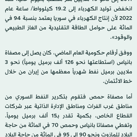
انخفض توليد الكهرباء إلى 19.2 كيلوواط/ ساعة عام
2022 لأن إنتاج الكهرباء في سوريا يعتمد بنسبة 94 في
المائة على حوامل الطاقة التقليدية من الغاز الطبيعي
والوقود».
ووفق أرقام حكومية العام الماضي، كان يصل إلى مصفاة
بانياس (استطاعتها نحو 126 ألف برميل يومياً) نحو 3
ملايين برميل نفط شهرياً معظمها من إيران من خلال
خط الائتمان.
أما مصفاة حمص فتقوم بتكرير النفط السوري من
مناطق غرب الفرات ومناطق الإدارة الذاتية عبر شركات
القطاع الخاص، بكمية تقدر بـ15 ألف برميل يومياً.
وتغطي مصفاتا بانياس وحمص 70 في المائة من حاجة
البلاد للمازوت ونحو 90 إلى 95 في المائة من حاجة البلاد