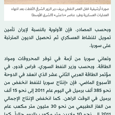
صورة أرشيفية لحقل العمر النفطي بريف دير الزور الشرقي التُقطت بعد انتهاء
العمليات العسكرية وطرد عناصر «داعش» (الشرق الأوسط)
وبحسب المصادر، فإن الأولوية بالنسبة لإيران تأمين
تمويل للنشاط العسكري ثم تحصيل الديون المترتبة
على سوريا.
وتعاني سوريا من أزمة في توفر المحروقات ومواد
الطاقة. وبحسب وزير النفط السوري، فراس قدور، في
مؤتمر الطاقة العربي الثاني عشر الذي انعقد في الدوحة
الأسبوع الماضي، فإن «إنتاج سوريا للنفط انخفض من
نحو 385 ألف برميل في اليوم عام 2011 إلى نحو 15 ألف
برميل في الوقت الراهن. كما انخفض الإنتاج الإجمالي
من الغاز الطبيعي من نحو 30 مليون متر مكعب عام
2011 إلى نحو 10 ملايين متر مكعب باليوم حالياً. كما