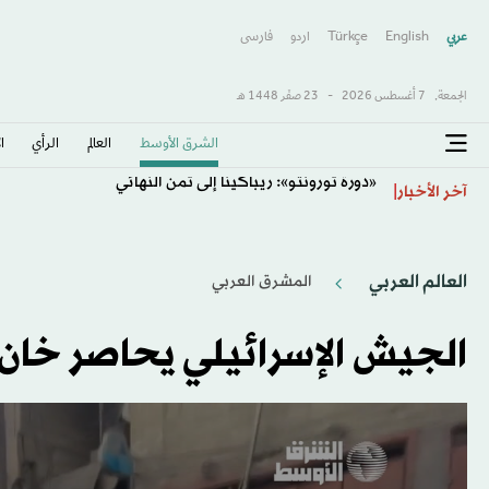
عربي
English
Türkçe
اردو
فارسى
الجمعة,
7 أغسطس 2026
-
23 صفَر 1448 هـ
الشرق الأوسط​
العالم
الرأي
ا
«دورة تورونتو»: ريباكينا إلى ثمن النهائي
آخر الأخبار
العالم العربي
المشرق العربي
الجيش الإسرائيلي يحاصر خا