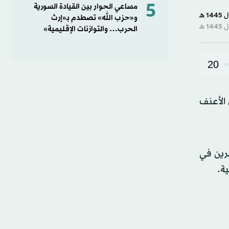
0
5
مساعي الحوار بين القيادة السورية
second
و«حزب الله» تصطدم بـ«إرث
of
28
الحرب… والتوازنات الإقليمية»
second
90%
20
الأعنف
صرين في
ة.