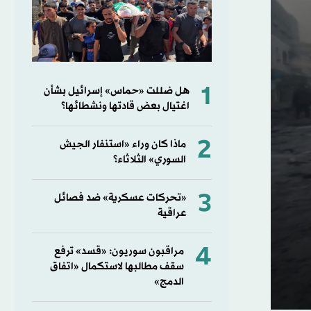
1
هل ضللت «حماس» إسرائيل بشأن
اغتيال بعض قادتها ونشطائها؟
2
ماذا كان وراء «استنفار الجيش
السوري» الثلاثاء؟
3
«تحركات عسكرية» ضد فصائل
عراقية
4
مراقبون سوريون: «قسد» ترفع
سقف مطالبها لاستكمال «اتفاق
الدمج»