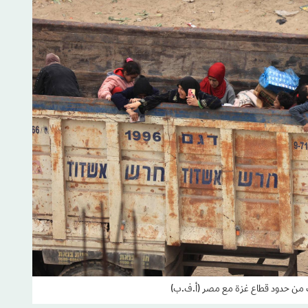
رب من حدود قطاع غزة مع مصر (أ.ف.ب)