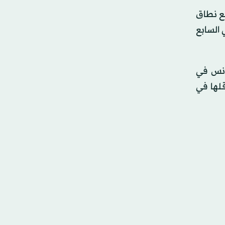
وسّع نطاق
 السابع
ونس في
لها في