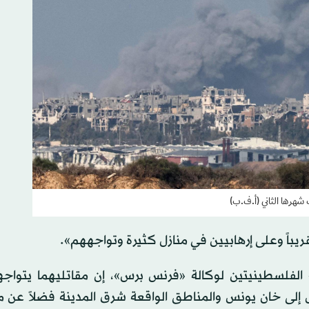
شهرها الثاني (أ.ف.ب)
ريباً وعلى إرهابيين في منازل كثيرة وتواجههم».
الفلسطينيتين لوكالة «فرنس برس»، إن مقاتليهما يتواج
ول إلى خان يونس والمناطق الواقعة شرق المدينة فضلاً عن 