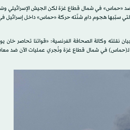
ي 27 أكتوبر (تشرين الأول) ضد «حماس» في شمال قطاع غزة لكن الجيش الإسرائيلي 
لتي سبّبها هجوم دامٍ شنّته حركة «حماس» داخل إسرائيل في
يان نقلته وكالة الصحافة الفرنسية: «قواتنا تحاصر خان ي
لـ(حماس) في شمال قطاع غزة ونُجري عمليات الآن ضد معاق