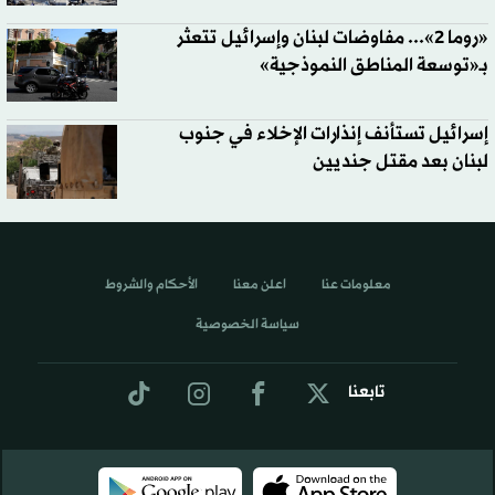
«روما 2»... مفاوضات لبنان وإسرائيل تتعثر
بـ«توسعة المناطق النموذجية»
إسرائيل تستأنف إنذارات الإخلاء في جنوب
لبنان بعد مقتل جنديين
معلومات عنا
اعلن معنا
الأحكام والشروط
سياسة الخصوصية
تابعنا