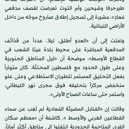
طيرحرفا وشيحين وأم التوت تعرضت لقصف مدفعي
مُعادٍ»، مشيرة إلى تسجيل إطلاق صاروخ موجَّه من داخل
الأراضي اللبنانية.
ولفتت إلى أن «العدو أطلق، ليلاً، عدداً من قذائف
المدفعية المباشرة على محيط بلدة عيتا الشعب في
القطاع الأوسط»، موضحة أن «ليل المناطق الجنوبية
وعلى طول الحدود مع فلسطين المحتلّة، كان متوتراً
بفعل التحليق المستمر للطيران الاستطلاعي وعلى علو
منخفض مركزاً بتحليقه فوق مجرى نهر الليطاني،
واستمر حتى ساعات الصباح الأولى».
وقالت إن «القنابل المضيئة المُعادية لم تَغِب عن سماء
القطاعين الغربي والأوسط »، كاشفة أن «معظم سكان
القرى المتاخمة الحدودية انتقلوا إلى مناطق أكثر أماناً،