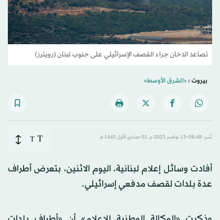
تصاعد الدخان جراء القصف الإسرائيلي على جنوب لبنان (رويترز)
بيروت :
«الشرق الأوسط»
T
نُشر: 08:48-13 نوفمبر 2023 م ـ 01 جمادي الأول 1445 هـ
T
أفادت وسائل إعلام لبنانية، اليوم الاثنين، بتعرض أطراف
عدة بلدات لقصف مدفعي إسرائيلي.
وذكرت «الوكالة الوطنية للإعلام» أن «أطراف بلدات