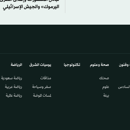
اليرموك» والجيش الإسرائيلي
 وفنون
صحة وعلوم
تكنولوجيا
يوميات الشرق​
الرياضة
صحتك
مذاقات
رياضة سعودية
السادس​
علوم
سفر وسياحة
رياضة عربية
بيئة
لمسات الموضة
رياضة عالمية