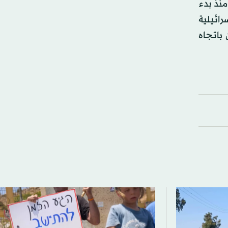
منذ بدء
ائيلية
باتجاه