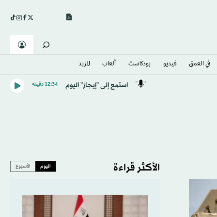
في العمق
فيديو
بودكاست
ألعاب
المزيد
استمع إلى "إيجاز" اليوم
12:34 دقيقه
الأكثر قراءة
اليوم
الأسبوع