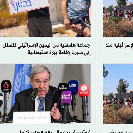
لإسرائيلية منذ
جماعة هامشية من اليمين الإسرائيلي تتسلل
إلى سوريا لإقامة بؤرة استيطانية
ق بين «حوض
غوتيريش يدعو إلى رفع فوري وكامل