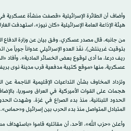
وأضاف أن الطائرة الإسرائيلية «قصفت منشأة عسكرية في 
هيئة الإذاعة العامة الإسرائيلية «كان نيوز»، استهدفت الغ
بتوقيت غرينتش)، نفّذ العدو الإسرائيلي عدواناً جوياً من ا
ريف درعا، ما أدى لوقوع بعض الخسائر المادية». وأفاد «
عسكرية، منها «موقع كتيبة مدفعية قرب مدينة نوى بريف 
وتزداد المخاوف بشأن التداعيات الإقليمية الناجمة ع
هجمات على القوات الأميركية في العراق وسوريا، بالإضافة
الحدود اللبنانية، منذ بدء الصراع في غزة. وشهدت الحدو
المتبادل المتواصل منذ بدء الحرب بين إسرائيل و«حماس».
وأعلن «حزب الله»، الأحد، أن مقاتليه قاموا «باستهداف 