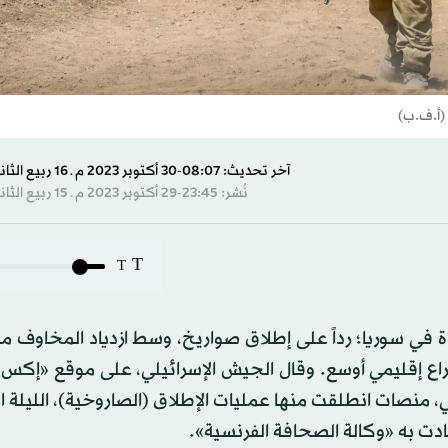
 (أ.ف.ب)
آخر تحديث: 08:07-30 أكتوبر 2023 م ـ 16 ربيع الثاني 1445 هـ
نُشر: 23:45-29 أكتوبر 2023 م ـ 15 ربيع الثاني 1445 هـ
T
T
عدة في سوريا؛ رداً على إطلاق صواريخ، وسط ازدياد المخاوف 
ع إقليمي أوسع. وقال الجيش الإسرائيلي، على موقع «إكس»
 منصات انطلقت منها عمليات الإطلاق (الصاروخية)، الليلة ا
أفادت به «وكالة الصحافة الفرنسية».