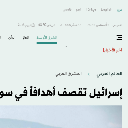
عربي
English
Türkçe
اردو
فارسى
الخميس,
6 أغسطس 2026
-
22 صفَر 1448 هـ
الرياض
℃
43
غيوم قاتمة
الشرق الأوسط​
العالم
الرأي
ا
الائتلاف الحاكم في بغداد يتوعد فصائل «خارجة عن القانو
آخر الأخبار
العالم العربي
المشرق العربي
إسرائيل تقصف أهدافاً في سوري