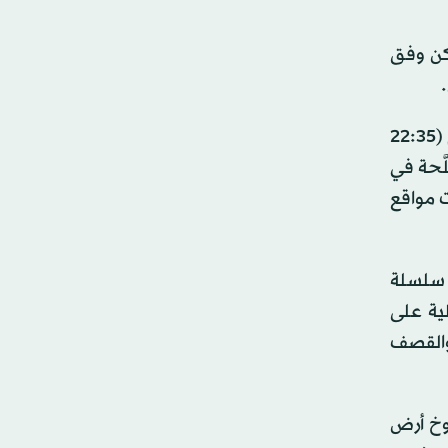
كن وفق
من جانبه، قال مصدر عسكري، وفق بيان عن وزارة الدفاع السورية نقله الإعلام الرسمي: «نحو الساعة 1.35 من فجر اليوم (22:35
َّحة في
ت مواقع
 سلسلة
لية على
 والقصف
روخ أرض