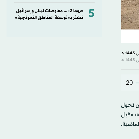
5
«روما 2»... مفاوضات لبنان وإسرائيل
تتعثر بـ«توسعة المناطق النموذجية»
20
من تحول
: «قبل
لماضية،