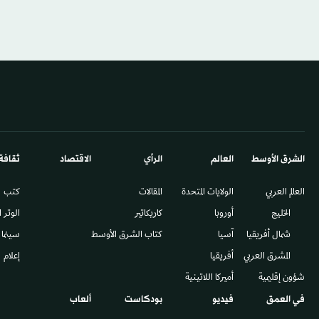
الشرق الأوسط​
العالم
الرأي
الاقتصاد
ثقافة
العالم العربي
الولايات المتحدة
المقالات
كتب
الخليج
أوروبا
كاريكاتير
الوتر 
شمال أفريقيا
آسيا
كتاب الشرق الأوسط
سينما
المشرق العربي
أفريقيا
إعلام
شؤون إقليمية
أميركا اللاتينية
في العمق
فيديو
بودكاست
ألعاب