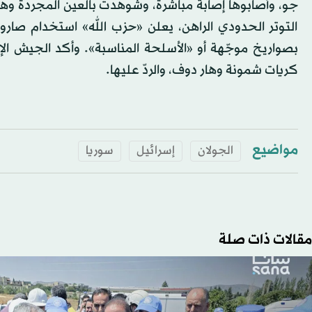
جو، وأصابوها إصابة مباشرة، وشُوهدت بالعين المجردة وه
التوتر الحدودي الراهن، يعلن «حزب الله» استخدام صار
بصواريخ موجّهة أو «الأسلحة المناسبة». وأكد الجيش ا
كريات شمونة وهار دوف، والردّ عليها.
مواضيع
الجولان
إسرائيل
سوريا
مقالات ذات صلة