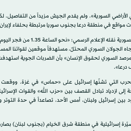
الأراضي السورية». ولم يقدم الجيش مزيداً من التفاصيل. ل
ارات مواقع في منطقة درعا بجنوب سوريا مرتبطة بحلفاء لإيران.
تجاه الجولان السوري المحتلّ، مستهدفاً موقعين لقواتنا المسل
المرصد السوري لحقوق الإنسان» بأن الضربات الجوية استهدف
درعا».
ن الحرب التي تشنّها إسرائيل على «حماس» في غزة. ووقعت
 إلى ازدياد تبادل القصف بين «حزب الله» والقوات الإسرائي
د بين إسرائيل ولبنان، أمس الأحد، تصاعداً في حدة التوتر
مسيّرة إسرائيلية في منطقة شرق الخيام (بجنوب لبنان) بصا