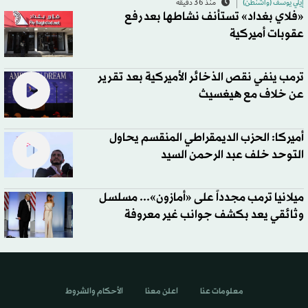
إيلي يوسف (واشنطن)
منذ 36 دقيقة
«فلاي بغداد» تستأنف نشاطها بعد رفع
عقوبات أميركية
ترمب ينفي نقص الذخائر الأميركية بعد تقرير
عن خلاف مع هيغسيث
أميركا: الحزب الديمقراطي المنقسم يحاول
التوحد خلف عبد الرحمن السيد
ميلانيا ترمب مجدداً على «أمازون»... مسلسل
وثائقي يعد بكشف جوانب غير معروفة
معلومات عنا
اعلن معنا
الأحكام والشروط