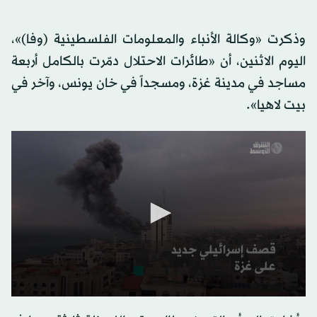
وذكرت «وكالة الأنباء والمعلومات الفلسطينية (وفا)»،
اليوم الاثنين، أن «طائرات الاحتلال دمّرت بالكامل أربعة
مساجد في مدينة غزة، ومسجداً في خان يونس، وآخر في
بيت لاهيا».