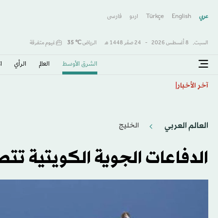
عربي
English
Türkçe
اردو
فارسى
السبت,
8 أغسطس 2026
-
24 صفَر 1448 هـ
الرياض
℃
35
غيوم متفرقة
الشرق الأوسط​
العالم
الرأي
ا
كولومبيا تتحول لليمين وتنصّب حليف ترمب «دي لا إسبرييا
آخر الأخبار
العالم العربي
الخليج
الدفاعات الجوية الكويتية ت