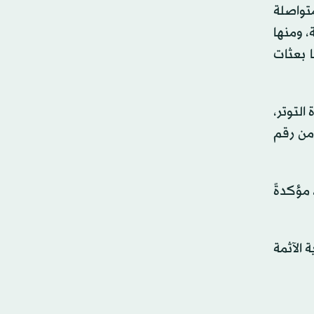
متواصلة
، ومنها
ا بعثات
التوتر،
أمن رقم
 مؤكدةً
 الآثمة