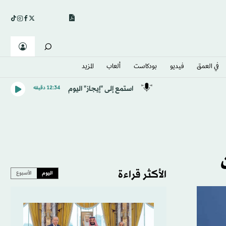
في العمق
فيديو
بودكاست
ألعاب
المزيد
استمع إلى "إيجاز" اليوم
12:34 دقيقه
الأكثر قراءة
اليوم
الأسبوع