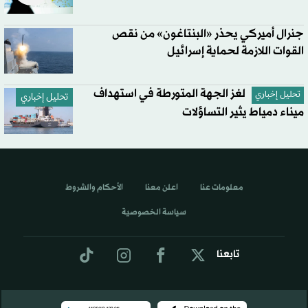
جنرال أميركي يحذر «البنتاغون» من نقص
القوات اللازمة لحماية إسرائيل
لغز الجهة المتورطة في استهداف
تحليل إخباري
تحليل إخباري
ميناء دمياط يثير التساؤلات
معلومات عنا
اعلن معنا
الأحكام والشروط
سياسة الخصوصية
تابعنا