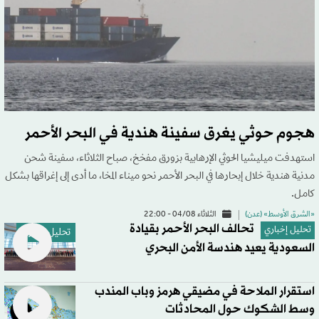
هجوم حوثي يغرق سفينة هندية في البحر الأحمر
استهدفت ميليشيا الحوثي الإرهابية بزورق مفخخ، صباح الثلاثاء، سفينة شحن
مدنية هندية خلال إبحارها في البحر الأحمر نحو ميناء المخا، ما أدى إلى إغراقها بشكل
كامل.
«الشرق الأوسط» (عدن)
الثلاثاء 04/08 - 22:00
تحالف البحر الأحمر بقيادة
تحليل إخباري
تحليل إخباري
السعودية يعيد هندسة الأمن البحري
استقرار الملاحة في مضيقي هرمز وباب المندب
وسط الشكوك حول المحادثات