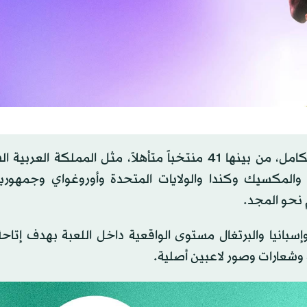
وتقدم اللعبة الكثير من المنتخبات الوطنية المرخصة بالكامل، من بينها 41 منتخباً متأهلاً، مثل المملك
ا والمكسيك وكندا والولايات المتحدة وأوروغواي وجمهورية
م نحو المجد.
إسبانيا والبرتغال مستوى الواقعية داخل اللعبة بهدف إتاح
وشعارات وصور لاعبين أصلية.