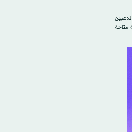
ور البطولة المكون من 48 فريقاً يأخذ اللاعبين
ة متاحة