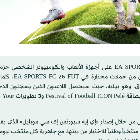
Starting XI Pack و3 اختيارات لاعبين غير قابل
ق، وهو بيليه، حيث سيحصل اللاعبون الذين يسجلون الدخ
Ultimate Team خلال فعالية Festival of Football عل
قل من خلال إصدار «إي إيه سبورتس إف سي موبايل» الذي يق
البطولة الجديد والغني بالتفاصيل، والذي يضم أكثر من 50 منتخباً وطنياً للاختيار من بينها، مع جاهزية كل منتخب 