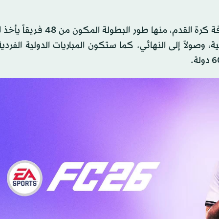
ويقدم هذا التحديث أنماط لعب جديدة تحتفي بتاريخ ثقافة كرة القدم، منها ط
، وصولاً إلى النهائي. كما ستكون المباريات الدولية الفردي