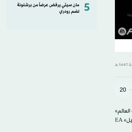
5
مان سيتي يرفض عرضاً من برشلونة
لضم رودري
20
العالم»
The World’s Game المجاني للعبتي «إي إيه سبورتس إف سي 26» EA Sports FC 26 و«إي إيه سبورتس إف سي موبايل» EA