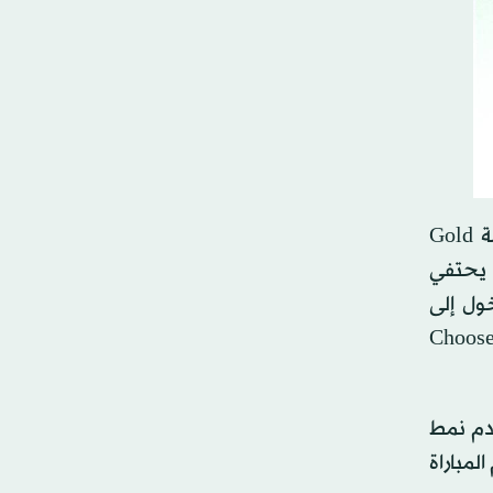
ويقدم إصدار EA SPORTS FC 26: The World's Game Edition على أجهزة الألعاب والكومبيوتر الشخصي حزمة Gold
ة للتداول من حملات مختارة في EA SPORTS FC 26 FUT. كما يحتفي
ول إلى
ى بطاقة Festival of Football ICON Pelé و3 تطويرات Choose Your
دم نمط
ليوم المباراة