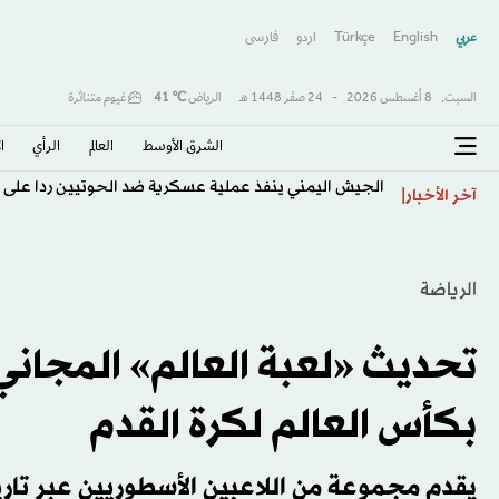
عربي
English
Türkçe
اردو
فارسى
السبت,
8 أغسطس 2026
-
24 صفَر 1448 هـ
الرياض
℃
41
غيوم متناثرة
الشرق الأوسط​
العالم
الرأي
ا
الجيش اليمني ينفذ عملية عسكرية ضد الحوثيين رداً على
آخر الأخبار
الرياضة
بكأس العالم لكرة القدم