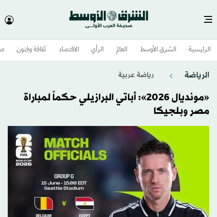
الرئيسية
الشرق الأوسط​
العالم
الرأي
الاقتصاد
ثقافة وفنون
صح
الرياضة
رياضة عربية
«مونديال 2026»: أباتي البرازيلي حكماً لمباراة
مصر وبلجيكا