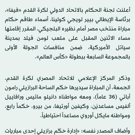
أعلنت لجنة الحكام بالاتحاد الدولي لكرة القدم «فيفا»،
برئاسة الإيطالي بيير لويجي كولينا، أسماء طاقم حكام
مباراة منتخب مصر أمام نظيره البلجيكي، المقرر إقامتها
مساء الاثنين المقبل على ملعب لومن فيلد بمدينة
سياتل الأميركية، ضِمن منافسات الجولة الأولى
بالمجموعة السابعة ببطولة «كأس العالم».
وذكر المركز الإعلامي للاتحاد المصري لكرة القدم،
الجمعة، أن المباراة سيديرها حَكَم الساحة البرازيلي رامون
أباتي (36 عاماً)، ومعه مواطناه دانيلو ماتيس ورافاييل
ألفيس مساعديْن، وكيفين أورتيغا، من بيرو، حَكماً رابع،
ومواطنه مايكل أوروي مساعداً احتياطياً.
وأضاف المصدر نفسه: «إدارة حَكَم برازيلي إحدى مباريات