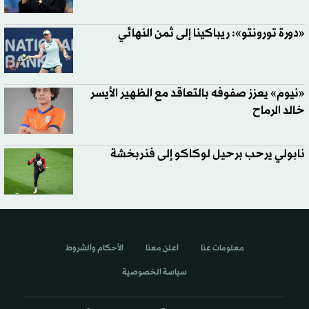
«دورة تورونتو»: ريباكينا إلى ثمن النهائي
«نيوم» يعزز صفوفه بالتعاقد مع الظهير الأيسر
خالد الرماح
نابولي يرحب برحيل لوكاكو إلى فنربخشة
معلومات عنا
اعلن معنا
الأحكام والشروط
سياسة الخصوصية