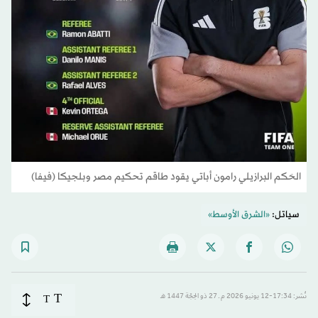
الحَكم البرازيلي رامون أباتي يقود طاقم تحكيم مصر وبلجيكا (فيفا)
سياتل:
«الشرق الأوسط»
T
نُشر: 17:34-12 يونيو 2026 م ـ 27 ذو الحِجّة 1447 هـ
T