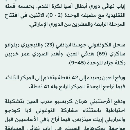
إياب نهائي دوري أبطال آسيا لكرة القدم، بحسمه قمته
التقليدية مع مضيفه الوحدة (2 - 0)، الاثنين، في افتتاح
المرحلة الرابعة والعشرين من الدوري الإماراتي.
سجل الكونغولي جوسنا ابيانفي (23) والنيجيري ريلوانو
ساكري (69) هدفي العين، وأهدر السوري عمر خربين
ركلة جزاء للوحدة (45+9).
ورفع العين رصيده إلى 42 نقطة وتقدم إلى المركز الثالث،
فيما تراجع الوحدة للمركز الرابع وله 41 نقطة.
ودفع الأرجنتيني هرنان كريسبو مدرب العين بتشكيلة
احتياطية باستثناء مشاركة التوغولي لابا كودجو
والبرازيلي إريك مينزيس، فيما أراح باقي الأساسيين قبل
مواجهة يوكوهاما، السبت، في إياب نهائي المسابقة