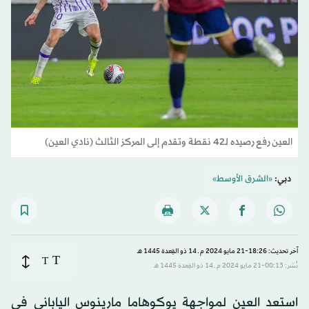
العين رفع رصيده لـ42 نقطة وتقدم إلى المركز الثالث (نادي العين)
دبي:
«الشرق الأوسط»
آخر تحديث: 18:26-21 مايو 2024 م ـ 14 ذو القِعدة 1445 هـ
T
T
نُشر: 00:13-21 مايو 2024 م ـ 14 ذو القِعدة 1445 هـ
استعد العين لمواجهة يوكوهاما مارينوس الياباني في