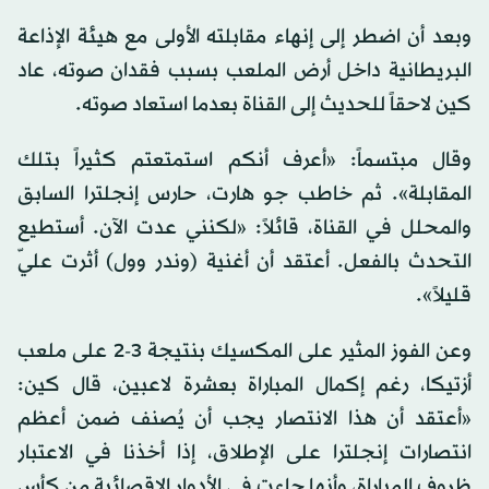
وبعد أن اضطر إلى إنهاء مقابلته الأولى مع هيئة الإذاعة
البريطانية داخل أرض الملعب بسبب فقدان صوته، عاد
كين لاحقاً للحديث إلى القناة بعدما استعاد صوته.
وقال مبتسماً: «أعرف أنكم استمتعتم كثيراً بتلك
المقابلة». ثم خاطب جو هارت، حارس إنجلترا السابق
والمحلل في القناة، قائلاً: «لكنني عدت الآن. أستطيع
التحدث بالفعل. أعتقد أن أغنية (وندر وول) أثرت عليّ
قليلاً».
وعن الفوز المثير على المكسيك بنتيجة 3-2 على ملعب
أزتيكا، رغم إكمال المباراة بعشرة لاعبين، قال كين:
«أعتقد أن هذا الانتصار يجب أن يُصنف ضمن أعظم
انتصارات إنجلترا على الإطلاق، إذا أخذنا في الاعتبار
ظروف المباراة، وأنها جاءت في الأدوار الإقصائية من كأس