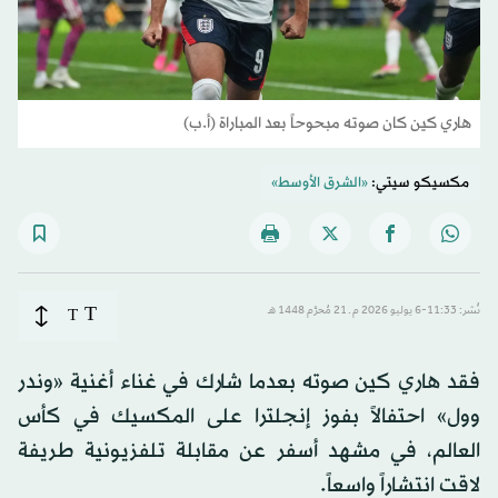
هاري كين كان صوته مبحوحاً بعد المباراة (أ.ب)
مكسيكو سيتي:
«الشرق الأوسط»
T
نُشر: 11:33-6 يوليو 2026 م ـ 21 مُحرَّم 1448 هـ
T
فقد هاري كين صوته بعدما شارك في غناء أغنية «وندر
وول» احتفالاً بفوز إنجلترا على المكسيك في كأس
العالم، في مشهد أسفر عن مقابلة تلفزيونية طريفة
لاقت انتشاراً واسعاً.