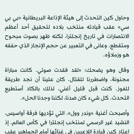
وحاول كين التحدث إلى هيئة الإذاعة البريطانية «بي بي
سي» عقب قيادته منتخب بلاده لتحقيق أحد أعظم
الانتصارات في تاريخ إنجلترا، لكنه ظهر بصوت مبحوح
ومتقطع، وعانى في التعبير عن حجم الإنجاز الذي حققه
هو وزملاؤه.
وقال وهو يضحك: «لقد فقدت صوتي. كانت مباراة
مجنونة، واضطررنا للقتال. كان علينا أن نجد طريقة
للفوز. كنت قبل قليل أغني، لذلك بالكاد أستطيع
التحدث. كل شيء كان ضدنا، لكننا وجدنا الحل».
وأصبحت أغنية «وندر وول»، التي تؤديها فرقة أواسيس،
النشيد غير الرسمي لمنتخب إنجلترا في كأس العالم، إذ
اعتاد كين قيادة اللاعبين في غنائها أمام الجماهير عقب