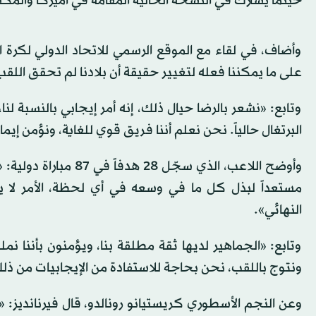
حينما يشارك في النسخة الحالية المقامة في أميركا والم
وأضاف، في لقاء مع الموقع الرسمي للاتحاد الدولي لكرة ا
على ما يمكننا فعله لتغيير حقيقة أن بلادنا لم تحقق اللقب 
وتابع: «نشعر بالرضا حيال ذلك، إنه أمر إيجابي بالنسبة لن
البرتغال حالياً. نحن نعلم أننا فريق قوي للغاية، ونؤمن إيمان
وأوضح اللاعب، الذي س
مستعداً لبذل كل ما في وسعه في أي لحظة، الأمر لا
النهائي».
وتابع: «الجماهير لديها ثقة مطلقة بنا، ويؤمنون بأننا 
ونتوج باللقب، نحن بحاجة للاستفادة من الإيجابيات من ذلك 
وعن النجم الأسطوري كريستيانو رونالدو، قال فيرنانديز: «إ