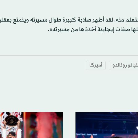
اً نتعلم منه، لقد أظهر صلابة كبيرة طوال مسيرته ويتمتع بعقلية
كلها صفات إيجابية أخذناها من مسيرته».
انو رونالدو
أميركا