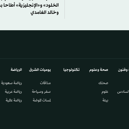
الخلود» و«الإنجليزية» أطاحا 
وخالد الغامدي
 وفنون
صحة وعلوم
تكنولوجيا
يوميات الشرق​
الرياضة
صحتك
مذاقات
رياضة سعودية
السادس​
علوم
سفر وسياحة
رياضة عربية
بيئة
لمسات الموضة
رياضة عالمية