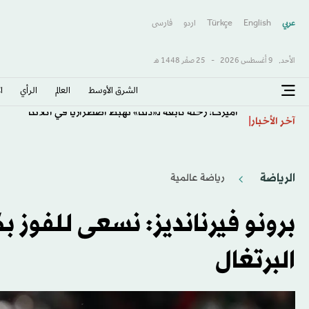
عربي
English
Türkçe
اردو
فارسى
الأحد,
9 أغسطس 2026
-
25 صفَر 1448 هـ
الشرق الأوسط​
العالم
الرأي
ا
أميركا: رحلة تابعة لـ«دلتا» تهبط اضطرارياً في أتلانتا
آخر الأخبار
الرياضة
رياضة عالمية
برونو فيرنانديز: نسعى للفوز ب
البرتغال