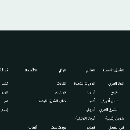
الشرق الأوسط​
العالم
الرأي
الاقتصاد
ثقافة
العالم العربي
الولايات المتحدة
المقالات
كتب
الخليج
أوروبا
كاريكاتير
الوتر 
شمال أفريقيا
آسيا
كتاب الشرق الأوسط
سينما
المشرق العربي
أفريقيا
إعلام
شؤون إقليمية
أميركا اللاتينية
في العمق
فيديو
بودكاست
ألعاب