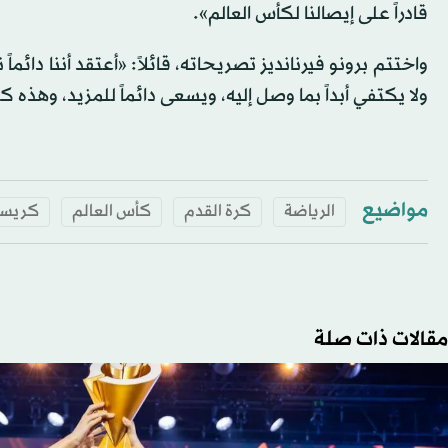
قادراً على إيصالنا لكأس العالم».
واختتم برونو فيرنانديز تصريحاته، قائلاً: «أعتقد أننا دائم
ولا يكتفي أبداً بما وصل إليه، ويسعى دائماً للمزيد، وهذه 
مواضيع
الرياضة
كرة القدم
كأس العالم
كريستي
مقالات ذات صلة