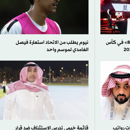
«إم. زبير» يحصد لقب «تيكين 8» في كأس
نيوم يطلب من الاتحاد استعارة فيصل
الغامدي لموسم واحد
ات رواتب
قائمة خيمي تدرس الاستئناف ضد قرار