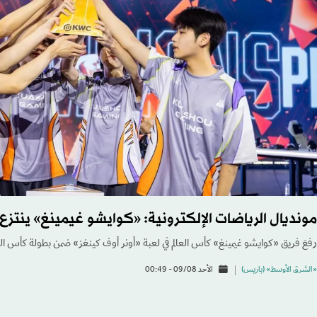
مونديال الرياضات الإلكترونية: «كوايشو غيمينغ» ينتزع
رفعَ فريق «كوايشو غيمينغ» كأس العالم في لعبة «أونر أوف كينغز» ضمن بطولة كأس العالم لل
«الشرق الأوسط» (باريس)
الأحد 09/08 - 00:49