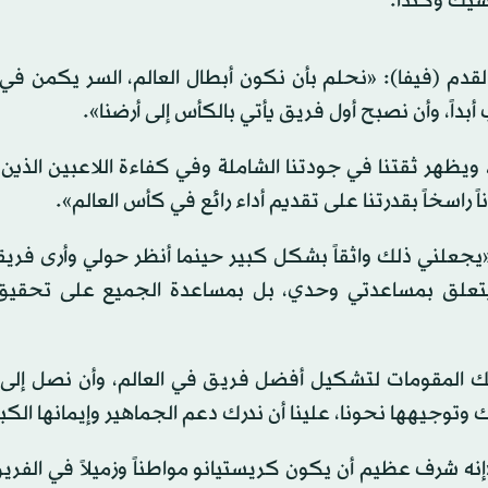
كسيك وكندا.
لقدم (فيفا): «نحلم بأن نكون أبطال العالم، السر يكمن في 
أبداً، وأن نصبح أول فريق يأتي بالكأس إلى أرضنا».
ا، ويظهر ثقتنا في جودتنا الشاملة وفي كفاءة اللاعبين الذين
اً راسخاً بقدرتنا على تقديم أداء رائع في كأس العالم».
جّل 28 هدفاً في 87 مباراة دولية: «يجعلني ذلك واثقاً بشكل كبير حينما أنظر حولي وأرى فر
 يتعلق بمساعدتي وحدي، بل بمساعدة الجميع على تحقيق
نملك المقومات لتشكيل أفضل فريق في العالم، وأن نصل إلى 
وتوجيهها نحونا، علينا أن ندرك دعم الجماهير وإيمانها الكبير
نه شرف عظيم أن يكون كريستيانو مواطناً وزميلاً في الفريق 