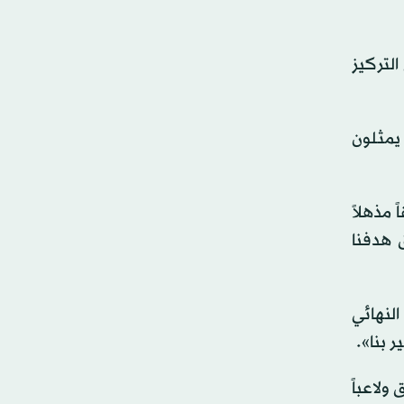
التركيز
 يمثلون
يقاً مذهلاً
 هدفنا
النهائي
 بنا».
ولاعباً