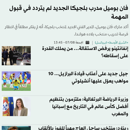
فان بوميل مدرب بلجيكا الجديد لم يتردد في قبول
المهمة
أكد مارك فان بوميل، المدير الفني الجديد لمنتخب بلجيكا، أنه لم يفكر مطلقاً في انتظار
فرصة تدريب منتخب بلاده هولندا.
«الشرق الأوسط» (بروكسل)
الجمعة 07/08 - 13:45
إنفانتينو يرفض الاستقالة… من يملك القدرة
على إسقاطه؟
جيل جديد على أعتاب قيادة البرازيل... 10
مواهب يعوّل عليها أنشيلوتي
وزيرة الرياضة البرتغالية: ملتزمون بتنظيم
أفضل كأس عالم في التاريخ مع إسبانيا
والمغرب
رينارد: منتخب ساحل العاج مهيأ للفوز بالألقاب