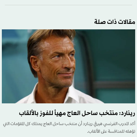
مقالات ذات صلة
رينارد: منتخب ساحل العاج مهيأ للفوز بالألقاب
أكد المدرب الفرنسي هيرفي رينارد أن منتخب ساحل العاج يمتلك كل المقوّمات التي
تؤهله للمنافسة على الألقاب.