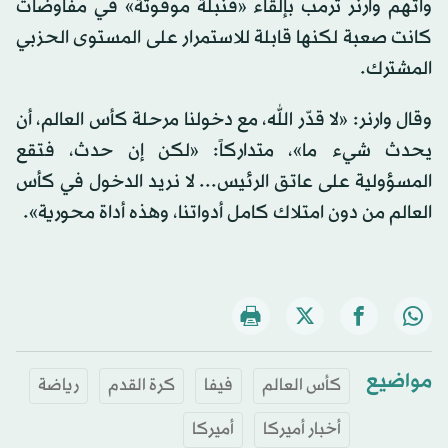
واتهم وارنر ترمب بإلقاء «قنبلة موقوتة» في مفاوضات
كانت صعبة لكنها قابلة للاستمرار على المستوى الحزبي
المشترك.
وقال وارنر: «لا قدّر الله، مع دخولنا مرحلة كأس العالم، أن
يحدث شيء ما»، متداركاً: «لكن إن حدث، فتقع
المسؤولية على عاتق الرئيس... لا نريد الدخول في كأس
العالم من دون امتلاك كامل أدواتنا، وهذه أداة محورية».
مواضيع
كأس العالم
فيفا
كرة القدم
رياضة
أخبار أميركا
أميركا