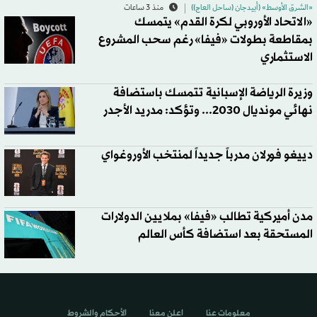
«الشرق الأوسط» (أبيدجان (ساحل العاج))
منذ 3 ساعات
«الاتحاد الأوروبي لكرة القدم» يتمسك
بمقاطعة بطولات «فيفا» رغم سحب المشروع
الاستثماري
وزيرة الرياضة الإسبانية تتمسك باستضافة
نهائي مونديال 2030... وتؤكد: مدريد الأجدر
دييغو فورلان مدرباً جديداً لمنتخب الأوروغواي
مدن أميركية تطالب «فيفا» بملايين الدولارات
المستحقة بعد استضافة كأس العالم
معلومات عنا
اعلن معنا
الأحكام والشروط