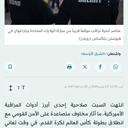
عناصر أمنية تراقب موقعاً قريباً من مباراة الولايات المتحدة وباراغواي في
هيوستن بتكساس (رويترز)
واشنطن:
«الشرق الأوسط»
T
نُشر: 12:06-13 يونيو 2026 م ـ 28 ذو الحِجّة 1447 هـ
T
انتهت السبت صلاحية إحدى أبرز أدوات المراقبة
الأميركية، ما أثار مخاوف متصاعدة على الأمن القومي مع
انطلاق بطولة كأس العالم لكرة القدم، في وقت تعاني