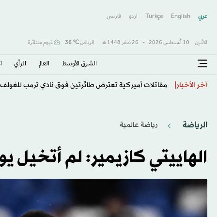
عربي
English
Türkçe
اردو
فارسى
الاثنين,
10 أغسطس 2026
-
26 صفَر 1448 هـ
الرياض
℃
36
غيوم متناثرة
الشرق الأوسط​
العالم
الرأي
ا
مقاتلات أميركية تعترض طائرتين فوق نادي ترمب للغولف
آخر الأخبار
الرياضة
رياضة عالمية
الهاييتي كازيمير: لم أتخيل ي