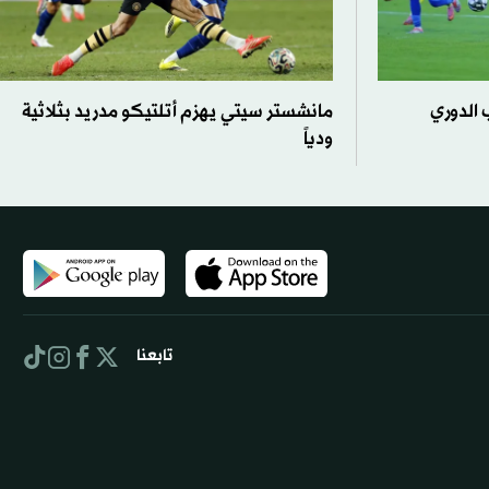
 الدوري
مانشستر سيتي يهزم أتلتيكو مدريد بثلاثية
ودياً
تابعنا