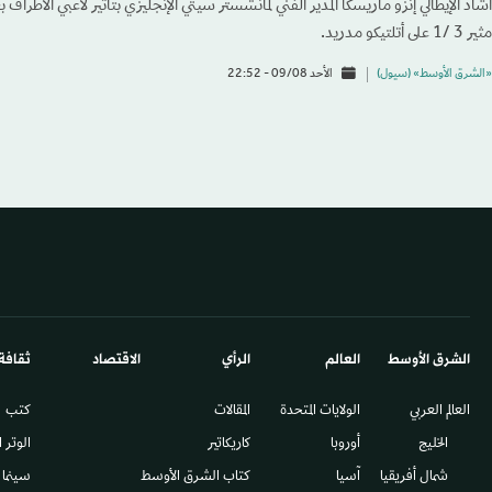
أشاد الإيطالي إنزو ماريسكا المدير الفني لمانشستر سيتي الإنجليزي بتأثير لاعبي الأطراف 
مثير 3 /1 على أتلتيكو مدريد.
«الشرق الأوسط» (سيول)
الأحد 09/08 - 22:52
الشرق الأوسط​
العالم
الرأي
الاقتصاد
ثقافة
العالم العربي
الولايات المتحدة
المقالات
كتب
الخليج
أوروبا
كاريكاتير
الوتر 
شمال أفريقيا
آسيا
كتاب الشرق الأوسط
سينما