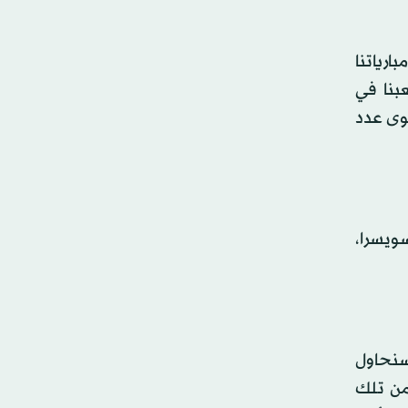
ارياتنا
بنا في
سوى عدد
ويسرا،
 سنحاول
 لقطات من تلك