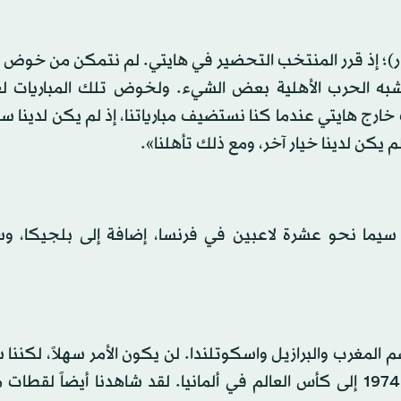
 (أيار)؛ إذ قرر المنتخب التحضير في هايتي. لم نتمكن من خوض مب
ه الحرب الأهلية بعض الشيء. ولخوض تلك المباريات لع
خارج هايتي عندما كنا نستضيف مبارياتنا، إذ لم يكن لدينا 
يكن لدينا خيار آخر، ومع ذلك تأهلنا».
 سيما نحو عشرة لاعبين في فرنسا، إضافة إلى بلجيكا، وس
لمغرب والبرازيل واسكوتلندا. لن يكون الأمر سهلاً، لكننا
أن نقدم أفضل مما قدمه منتخب هايتي الذي تأهل عام 1974 إلى كأس العالم في ألمانيا. لقد شاهدنا أيضاً