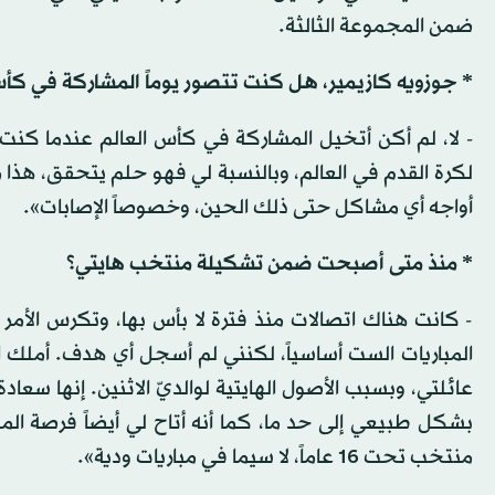
ضمن المجموعة الثالثة.
* جوزويه كازيمير، هل كنت تتصور يوماً المشاركة في كأس
- لا، لم أكن أتخيل المشاركة في كأس العالم عندما كنت 
لكرة القدم في العالم، وبالنسبة لي فهو حلم يتحقق، هذا مؤك
أواجه أي مشاكل حتى ذلك الحين، وخصوصاً الإصابات».
* منذ متى أصبحت ضمن تشكيلة منتخب هايتي؟
- كانت هناك اتصالات منذ فترة لا بأس بها، وتكرس الأم
المباريات الست أساسياً، لكنني لم أسجل أي هدف. أملك 
عائلتي، وبسبب الأصول الهايتية لوالديّ الاثنين. إنها سعادة
بشكل طبيعي إلى حد ما، كما أنه أتاح لي أيضاً فرصة الم
منتخب تحت 16 عاماً، لا سيما في مباريات ودية».