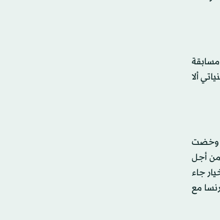
 مسابقة
اتي ألا
ة وخضت
من أجل
يار جاء
رنسا مع