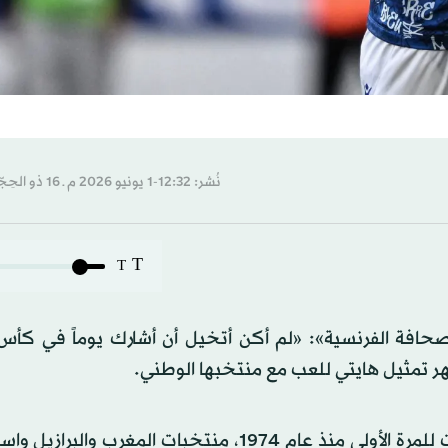
نُشر: 12:32-1 يونيو 2026 م ـ 16 ذو الحِجّة 1447 هـ
T
T
صحافة الفرنسية»: «لم أكن أتخيل أن أشارك يوماً في كأس ا
هر تمثيل هايتي للعب مع منتخبها الوطني.
هذا الصيف، في مونديال 2026، ستواجه هايتي التي تأهلت للمرة الأولى منذ عام 1974، منتخبات المغر