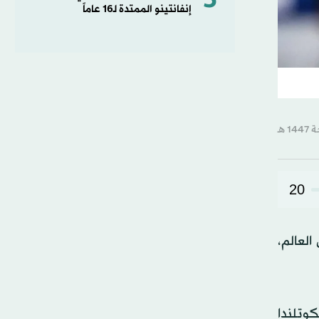
5
إنفانتينو الممتدة لـ16 عاماً
20
لعالم،
ب والبرازيل واسكوتلندا