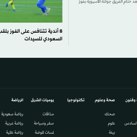
بعد ختام الفريق جولته الآسيوية بفوز
8 أندية تتنافس على الفوز بلقب
السعودي للسيدات
 وفنون
صحة وعلوم
تكنولوجيا
يوميات الشرق​
الرياضة
صحتك
مذاقات
رياضة سعودية
السادس​
علوم
سفر وسياحة
رياضة عربية
بيئة
لمسات الموضة
رياضة عالمية