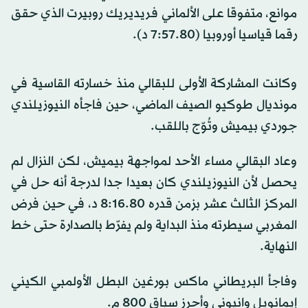
موانع، متفوقا على الألماني فريديريك روبيرت الذي حقق
رقما قياسيا أوروبيا (7:57.80 د).
وكانت المشاركة الأولى للبقالي منذ خسارته القاسية في
مونديال طوكيو الصيف الماضي، حين فاجأه النيوزيلندي
جوردي بيميش وتُوّج باللقب.
وعاد البقالي مساء الأحد لمواجهة بيميش، لكن النزال لم
يحصل لأن النيوزيلندي كان بعيدا جدا لدرجة أنه حل في
المركز الثالث عشر بزمن قدره 8:16.80 د، في حين فرض
المغربي سيطرته منذ البداية ولم يفرّط بالصدارة حتى خط
النهاية.
وفاجأ البريطاني ماكس بورغين البطل الأولمبي الكيني
إيمانويل وانيوني وأحرز سباق 800 م.