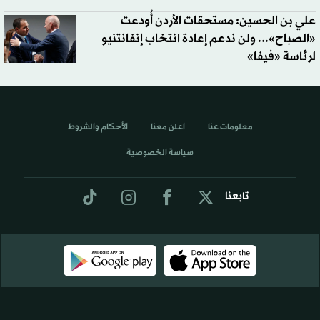
علي بن الحسين: مستحقات الأردن أُودعت
«الصباح»... ولن ندعم إعادة انتخاب إنفانتنيو
لرئاسة «فيفا»
معلومات عنا
اعلن معنا
الأحكام والشروط
سياسة الخصوصية
تابعنا