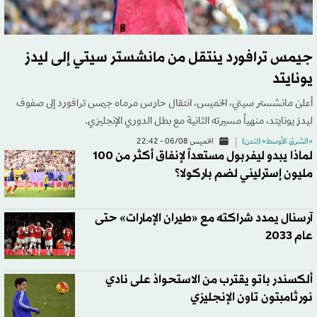
جيمس ترافورد ينتقل من مانشستر سيتي إلى ليدز
يونايتد
أعلن مانشستر سيتي، الخميس، انتقال حارس مرماه جيمس ترافورد إلى صفوف
ليدز يونايتد، منهياً مسيرته الثانية مع بطل الدوري الإنجليزي.
«الشرق الأوسط» (لندن)
الخميس 06/08 - 22:42
لماذا يبدو ليفربول مستعداً لإنفاق أكثر من 100
مليون إسترليني لضم باركولا؟
آرسنال يمدد شراكته مع «طيران الإمارات» حتى
عام 2033
ألكسندر باتو يقترب من الاستحواذ على نادي
نورثامبتون تاون الإنجليزي