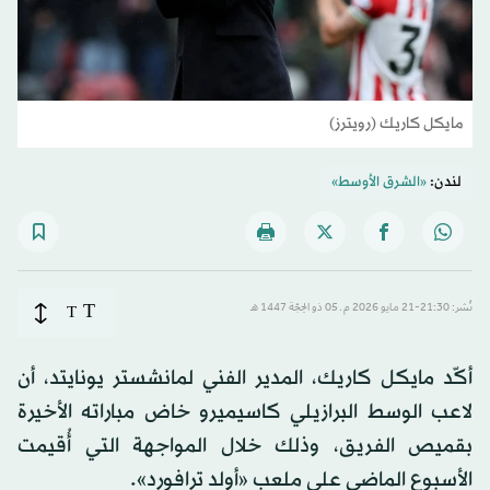
مايكل كاريك (رويترز)
لندن:
«الشرق الأوسط»
T
نُشر: 21:30-21 مايو 2026 م ـ 05 ذو الحِجّة 1447 هـ
T
أكّد مايكل كاريك، المدير الفني لمانشستر يونايتد، أن
لاعب الوسط البرازيلي كاسيميرو خاض مباراته الأخيرة
بقميص الفريق، وذلك خلال المواجهة التي أُقيمت
الأسبوع الماضي على ملعب «أولد ترافورد».