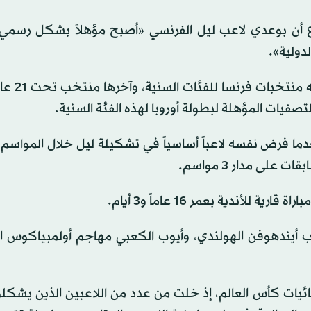
وع أن بوعدي لاعب ليل الفرنسي «أصبح مؤهلاً بشكل رسمي
دولية».
وقرّر بوعدي (18 عاماً) تغيير جنس
فيات المؤهلة لبطولة أوروبا لهذه الفئة السنية.
ما فرض نفسه لاعباً أساسياً في تشكيلة ليل خلال المواسم ا
لأندية بعمر 16 عاماً و3 أيام.
 أيندهوفن الهولندي، وأيوب الكعبي مهاجم أولمبياكوس الي
ئيات كأس العالم، إذ خلت من عدد من اللاعبين الذين يشكلو