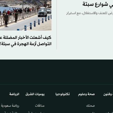
ي شوارع سبتة
ض للعنف والاستغلال، مع استمرار
كيف أشعلت الأخبار المضللة ع
التواصل أزمة الهجرة في سبتة؟
 وفنون
صحة وعلوم
تكنولوجيا
يوميات الشرق​
الرياضة
صحتك
مذاقات
رياضة سعودية