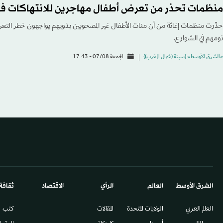
منظمات تحذر من تعرض أطفال مهاجرين للانتهاكات ف
حذّرت منظمات إغاثة من أن مئات الأطفال غير المصحوبين بذويهم يواجهون خطر التعر
نومهم في الشوارع.
«الشرق الأوسط» (سبتة (شمال المغرب))
الجمعة 07/08 - 17:43
الشرق الأوسط​
العالم
الرأي
الاقتصاد
ثقافة
العالم العربي
الولايات المتحدة
المقالات
كتب