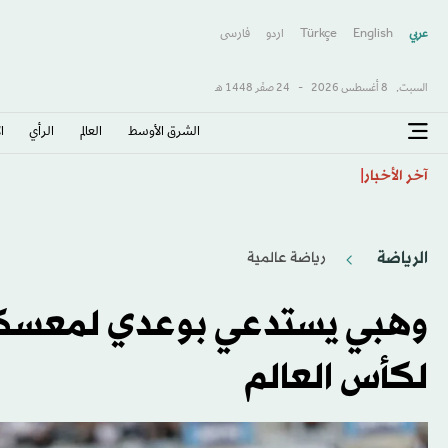
عربي
English
Türkçe
اردو
فارسى
السبت,
8 أغسطس 2026
-
24 صفَر 1448 هـ
الشرق الأوسط​
العالم
الرأي
ا
كيف تحولت تكساس جمهورية... وأين تتركز قوة الحزبين؟
آخر الأخبار
الرياضة
رياضة عالمية
وهبي يستدعي بوعدي لمعسكر 
لكأس العالم