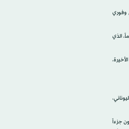
 وفوري
يته الرياضية، رغم تمثيله منتخبات فرنسا للفئات السنية، وآخرها منتخب تحت 21 عاماً، الذي
لأخيرة،
وناني،
ن جزءاً