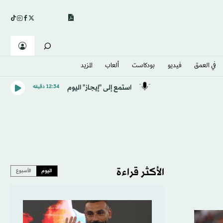
في العمق
فيديو
بودكاست
ألعاب
المزيد
استمع إلى "إيجاز" اليوم
12:34 دقيقه
الأكثر قراءة
اليوم
الأسبوع