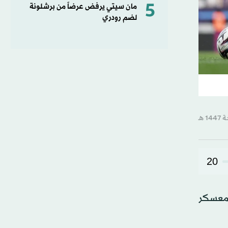
5
مان سيتي يرفض عرضاً من برشلونة
لضم رودري
20
عدي، الذي اختار تمثيل «أسود الأطلس»، ضمن 27 لاعباً لمعسكر