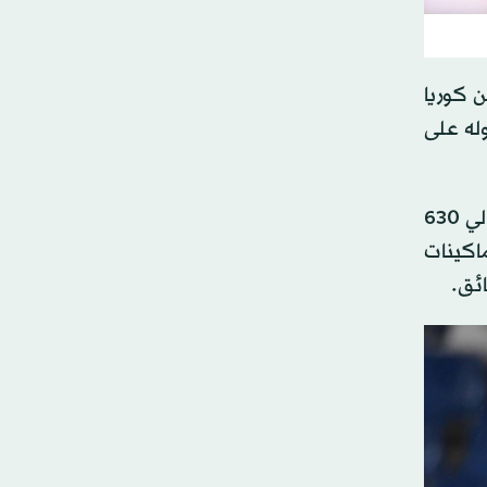
200 التي أقيمت في كل من كوريا
وله على
وشارك حارس بايرن ميونيخ الألماني، الذي كان يبلغ 32 عاماً آنذاك، في 7 مباريات بهذه النسخة من كأس العالم، بإجمالي 630
خب الماكينات