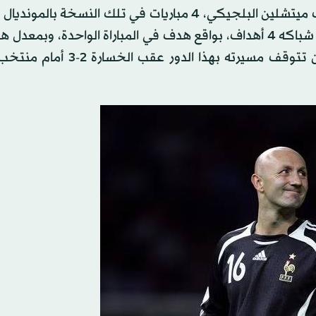
وخاض برودوم، الذي كان يلعب في ذلك الوقت في صفوف ميتشلين البلجيكي، 4 مباريات في تلك النسخة
360 دقيقة، وخرج بشباك نظيفة في مباراتين، واستقبلت شباكه 4 أهداف، بواقع هدف في المباراة الواحدة،
90 دقيقة، وقاد منتخب بلجيكا للتأهل لدور الـ16 قبل أن تتوقف مسيرته بهذا