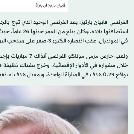
فابيان بارتيز (رويترز)
استضافتها بلاده،
في المونديال، عقب انتصاره الكبير 3-صفر على منتخب البرازيل في المباراة النهائية.
بواقع 29.‏0 هدف في المباراة الواحدة، وبمعدل هدف استقبله كل 342 دقيقة.