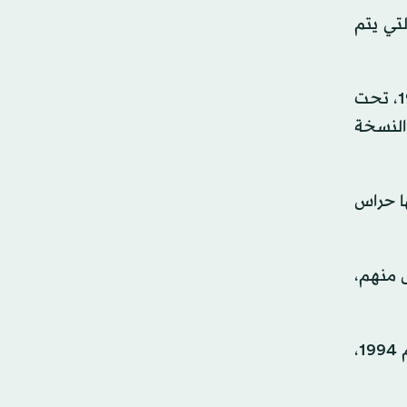
تي يتم
وبدأ إطلاق جائزة أفضل حارس مرمى في كأس العالم من نسخة المسابقة التي استضافتها الولايات المتحدة عام 1994، تحت
النسخة
ا حراس
ل منهم،
البلجيكي ميشيل برودوم: كان أول حارس مرمى يحصل على الجائزة، وذلك في نسخة الولايات المتحدة الأميركية عام 1994،