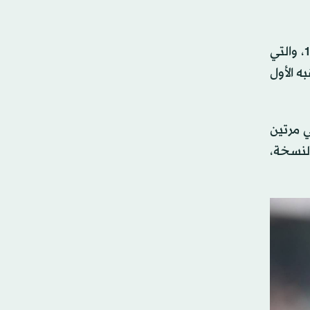
الفرنسي فابيان بارتيز: يعد الفرنسي الوحيد الذي توج بالجائزة، حيث فاز بها في مشاركته الأولى بكأس العالم عام 1998، والتي
بلقبه الأول
 الإضافي مرتين
 بتلك النسخة،