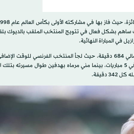
 وكان يبلغ من العمر حينها 26 عاماً، حيث ساهم بشكل فعال في تتويج المنتخب الملقب بالديوك 
ولعب حارس مرمى موناكو الفرنسي آنذاك 7 مباريات بإجمالي 684 دقيقة، حيث لجأ المنتخب الفرنسي للوقت
خلال مشواره في الأدوار الإقصائية، وخرج بشباك نظيفة في 5 مباريات، بينما مني مرماه بهدفين طوال مسيرته