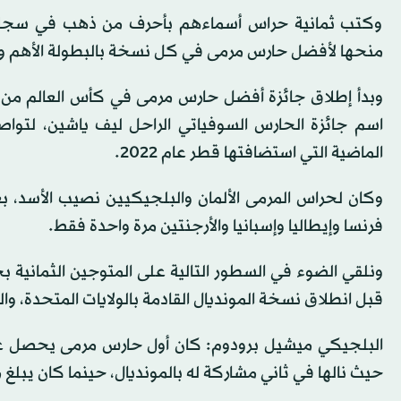
وكتب ثمانية حراس أسماءهم بأحرف من ذهب في سجلات ال
منحها لأفضل حارس مرمى في كل نسخة بالبطولة الأهم وال
اسم جائزة الحارس السوفياتي الراحل ليف ياشين، لتواص
الماضية التي استضافتها قطر عام 2022.
وكان لحراس المرمى الألمان والبلجيكيين نصيب الأسد، ب
فرنسا وإيطاليا وإسبانيا والأرجنتين مرة واحدة فقط.
ونلقي الضوء في السطور التالية على المتوجين الثمانية بج
قبل انطلاق نسخة المونديال القادمة بالولايات المتحدة، وا
حيث نالها في ثاني مشاركة له بالمونديال، حينما كان يبلغ من العمر