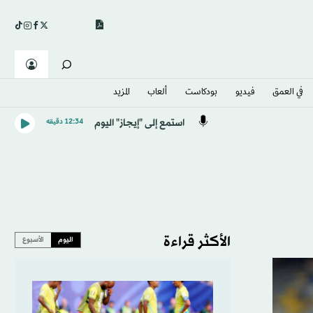
في العمق
فيديو
بودكاست
ألعاب
المزيد
استمع إلى "إيجاز" اليوم
12:34 دقيقه
الأكثر قراءة
اليوم
الأسبوع