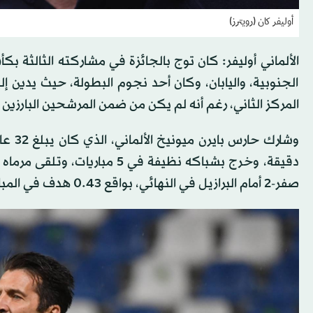
أوليفر كان (رويترز)
الجنوبية، واليابان، وكان أحد نجوم البطولة، حيث يدين 
المركز الثاني، رغم أنه لم يكن من ضمن المرشحين البارزين
صفر-2 أمام البرازيل في النهائي، بواقع 43.‏0 هدف في المباراة الواحدة، وبمعدل هدف واحد استقبلته شباكه كل 210 دقائق.