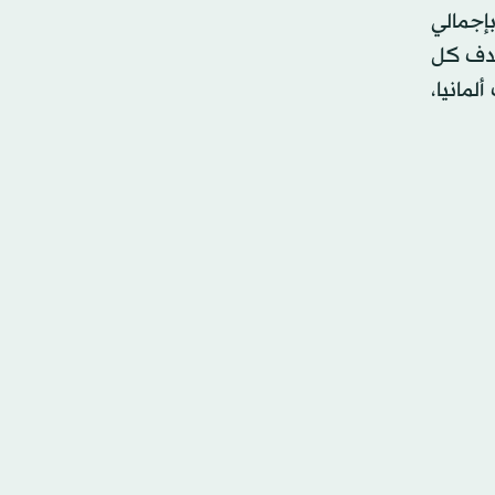
 بالمونديال بإجمالي
 وبمعدل هدف كل
 الدور عقب الخسارة 2-3 أمام منتخب ألمانيا،