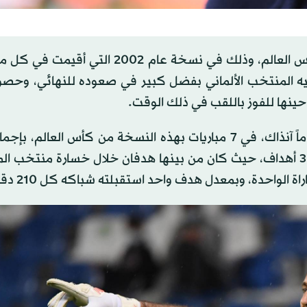
الألماني أوليفر: كان توج بالجائزة في مشاركته الثالثة بكأس العالم، وذلك في نسخة عام 2
إليه المنتخب الألماني بفضل كبير في صعوده للنهائي، وحص
 حينها للفوز باللقب في ذلك الوقت.
دقيقة، وخرج بشباكه نظيفة في 5 مباريات، وتلقى مرماه 3 أهداف، حيث كان من بينها هدفان خلال خسارة منت