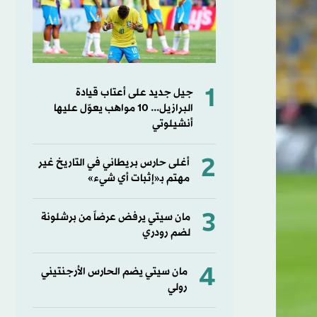
1
جيل جديد على أعتاب قيادة
البرازيل... 10 مواهب يعوّل عليها
أنشيلوتي
2
أغلى حارس بريطاني في التاريخ غير
مهتم بـ«إثبات أي شيء»
3
مان سيتي يرفض عرضاً من برشلونة
لضم رودري
4
مان سيتي يضم الحارس الأرجنتيني
رولي