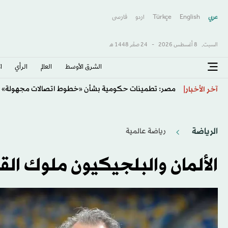
عربي
English
Türkçe
اردو
فارسى
السبت,
8 أغسطس 2026
-
24 صفَر 1448 هـ
الشرق الأوسط​
العالم
الرأي
ا
مصر: تطمينات حكومية بشأن «خطوط اتصالات مجهولة» ل
آخر الأخبار
الرياضة
رياضة عالمية
الألمان والبلجيكيون ملوك الق