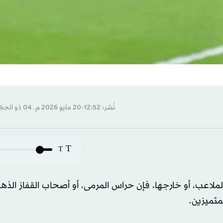
نُشر: 12:52-20 مايو 2026 م ـ 04 ذو الحِجّة 1447 هـ
T
T
لملاعب، أو خارجها، فإن حراس المرمى، أو أصحاب القفاز الذه
متميزين.